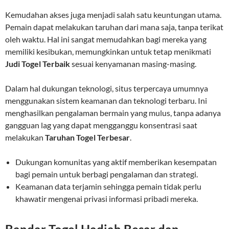
Kemudahan akses juga menjadi salah satu keuntungan utama.
Pemain dapat melakukan taruhan dari mana saja, tanpa terikat
oleh waktu. Hal ini sangat memudahkan bagi mereka yang
memiliki kesibukan, memungkinkan untuk tetap menikmati
Judi Togel Terbaik
sesuai kenyamanan masing-masing.
Dalam hal dukungan teknologi, situs terpercaya umumnya
menggunakan sistem keamanan dan teknologi terbaru. Ini
menghasilkan pengalaman bermain yang mulus, tanpa adanya
gangguan lag yang dapat mengganggu konsentrasi saat
melakukan
Taruhan Togel Terbesar
.
Dukungan komunitas yang aktif memberikan kesempatan
bagi pemain untuk berbagi pengalaman dan strategi.
Keamanan data terjamin sehingga pemain tidak perlu
khawatir mengenai privasi informasi pribadi mereka.