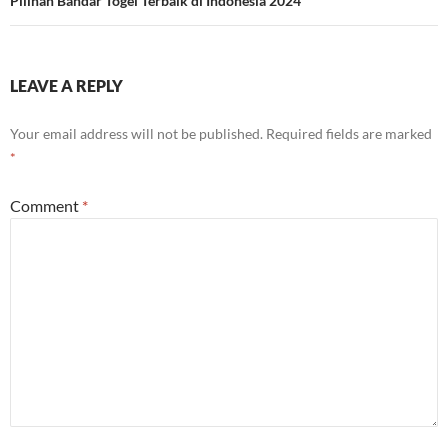
Pilihan Bandar Togel Terbaik di Indonesia 2024
LEAVE A REPLY
Your email address will not be published.
Required fields are marked
*
Comment
*