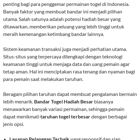
penting bagi para penggemar permainan togel di Indonesia.
Banyak faktor yang membuat bandar ini menjadi pilihan
utama. Salah satunya adalah potensi hadiah besar yang
ditawarkan, memberikan peluang yang lebih tinggi untuk
meraih kemenangan ketimbang bandar lainnya.
Sistem keamanan transaksi juga menjadi perhatian utama.
Situs-situs yang terpercaya dilengkapi dengan teknologi
keamanan tinggi untuk menjaga data dan uang pemain agar
tetap aman. Hal ini menciptakan rasa tenang dan nyaman bagi
para pemain saat melakukan taruhan.
Beragam pilihan taruhan dapat membuat pengalaman bermain
lebih menarik.
Bandar Togel Hadiah Besar
biasanya
menawarkan banyak variasi permainan, sehingga pemain
dapat menikmati
taruhan togel terbesar
dengan berbagai
jenis opsi.
Layanan Pelanggan Terbaik
yang responsif dan siap