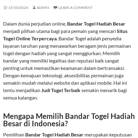
15/10/2024
ADMIN
LEAVE A COMMENT
Dalam dunia perjudian online,
Bandar Togel Hadiah Besar
menjadi pilihan utama bagi para pemain yang mencari
Situs
Togel Online Terpercaya
. Bandar Togel adalah penyedia
layanan taruhan yang menawarkan beragam jenis permainan
togel dengan hadiah yang sangat menggiurkan. Memilih
bandar yang memiliki legalitas dan reputasi baik sangat
penting untuk memastikan keamanan dalam bertransaksi.
Dengan kemajuan teknologi, aksesibilitas permainan juga
semakin mudah melalui website dan aplikasi mobile. Hal ini
tentu menjadikan
Judi Togel Terbaik
semakin menarik bagi
semua kalangan.
Mengapa Memilih Bandar Togel Hadiah
Besar di Indonesia?
Pemilihan
Bandar Togel Hadiah Besar
merupakan keputusan