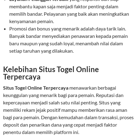
membantu kapan saja menjadi faktor penting dalam
memilih bandar. Pelayanan yang baik akan meningkatkan
kenyamanan pemain.
Promosi dan bonus yang menarik adalah daya tarik lain.
Banyak bandar menyediakan penawaran kepada pemain
baru maupun yang sudah loyal, menambah nilai dalam
setiap taruhan yang dilakukan.
Kelebihan Situs Togel Online
Terpercaya
Situs Togel Online Terpercaya
menawarkan berbagai
keunggulan yang menarik bagi para pemain. Reputasi dan
kepercayaan menjadi salah satu nilai penting. Situs yang
memiliki rekam jejak positif mampu memberikan rasa aman
bagi para pemain. Dengan kemudahan dalam transaksi, proses
deposit dan penarikan dana yang cepat menjadi faktor
penentu dalam memilih platform ini.