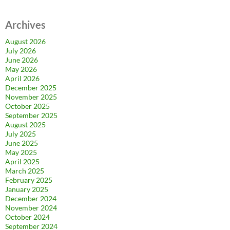
Archives
August 2026
July 2026
June 2026
May 2026
April 2026
December 2025
November 2025
October 2025
September 2025
August 2025
July 2025
June 2025
May 2025
April 2025
March 2025
February 2025
January 2025
December 2024
November 2024
October 2024
September 2024