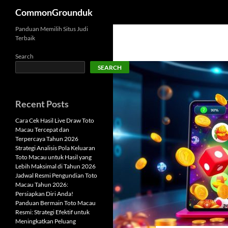
Search
CommonGrounduk
Skip
Panduan Memilih Situs Judi
Terbaik
to
content
Search
SEARCH
Recent Posts
Cara Cek Hasil Live Draw Toto
Macau Tercepat dan
Terpercaya Tahun 2026
Strategi Analisis Pola Keluaran
Toto Macau untuk Hasil yang
Lebih Maksimal di Tahun 2026
Jadwal Resmi Pengundian Toto
Macau Tahun 2026:
Persiapkan Diri Anda!
Panduan Bermain Toto Macau
Resmi: Strategi Efektif untuk
Meningkatkan Peluang