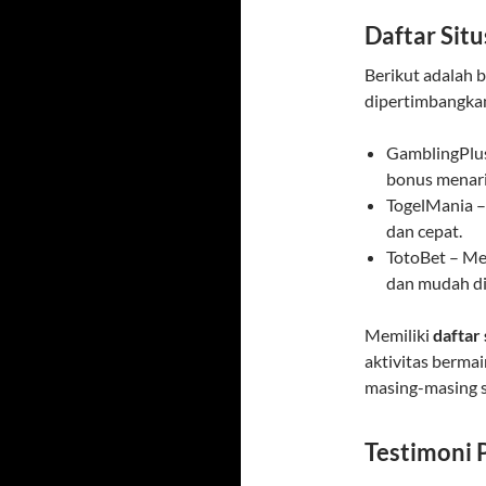
Daftar Sit
Berikut adalah 
dipertimbangka
GamblingPlus
bonus menari
TogelMania –
dan cepat.
TotoBet – M
dan mudah di
Memiliki
daftar
aktivitas bermai
masing-masing 
Testimoni