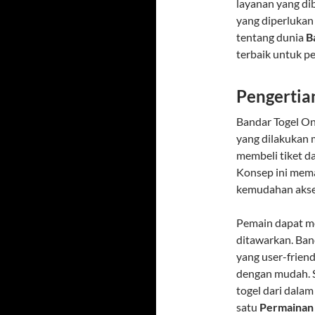
layanan yang d
yang diperlukan 
tentang dunia
B
terbaik untuk p
Pengertia
Bandar Togel On
yang dilakukan 
membeli tiket d
Konsep ini mem
kemudahan akses
Pemain dapat me
ditawarkan. Ban
yang user-frien
dengan mudah. 
togel dari dala
satu
Permainan 