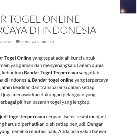
R TOGEL ONLINE
CAYA DI INDONESIA
ADMIN
LEAVE A COMMENT
r Togel Online
yang tepat adalah kunci untuk
main yang aman dan menyenangkan. Dalam dunia
e, kehadiran
Bandar Togel Terpercaya
sangatlah
a di Indonesia.
Bandar togel online
yang terpercaya
jamin keadilan dan transparansi dalam setiap
pi juga menawarkan dukungan pelanggan yang
berbagai pilihan pasaran togel yang lengkap.
 judi togel terpercaya
dengan lisensi resmi menjadi
ng harus diperhatikan oleh setiap penjudi. Dengan
yang memiliki reputasi baik, Anda bisa yakin bahwa