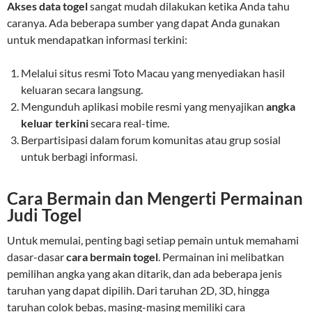
Akses data togel
sangat mudah dilakukan ketika Anda tahu
caranya. Ada beberapa sumber yang dapat Anda gunakan
untuk mendapatkan informasi terkini:
Melalui situs resmi Toto Macau yang menyediakan hasil
keluaran secara langsung.
Mengunduh aplikasi mobile resmi yang menyajikan
angka
keluar terkini
secara real-time.
Berpartisipasi dalam forum komunitas atau grup sosial
untuk berbagi informasi.
Cara Bermain dan Mengerti Permainan
Judi Togel
Untuk memulai, penting bagi setiap pemain untuk memahami
dasar-dasar
cara bermain togel
. Permainan ini melibatkan
pemilihan angka yang akan ditarik, dan ada beberapa jenis
taruhan yang dapat dipilih. Dari taruhan 2D, 3D, hingga
taruhan colok bebas, masing-masing memiliki cara