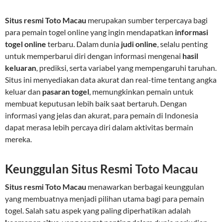
Situs resmi Toto Macau
merupakan sumber terpercaya bagi
para pemain togel online yang ingin mendapatkan
informasi
togel online
terbaru. Dalam dunia
judi online
, selalu penting
untuk memperbarui diri dengan informasi mengenai
hasil
keluaran
, prediksi, serta variabel yang mempengaruhi taruhan.
Situs ini menyediakan data akurat dan real-time tentang angka
keluar dan
pasaran togel
, memungkinkan pemain untuk
membuat keputusan lebih baik saat bertaruh. Dengan
informasi yang jelas dan akurat, para pemain di Indonesia
dapat merasa lebih percaya diri dalam aktivitas bermain
mereka.
Keunggulan Situs Resmi Toto Macau
Situs resmi Toto Macau
menawarkan berbagai keunggulan
yang membuatnya menjadi pilihan utama bagi para pemain
togel. Salah satu aspek yang paling diperhatikan adalah