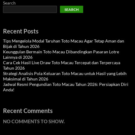
Search
SEARCH
Recent Posts
Tips Mengelola Modal Taruhan Toto Macau Agar Tetap Aman dan
Bijak di Tahun 2026
Keunggulan Bermain Toto Macau Dibandingkan Pasaran Lotre
Lainnya di 2026
Cara Cek Hasil Live Draw Toto Macau Tercepat dan Terpercaya
Tahun 2026
Strategi Analisis Pola Keluaran Toto Macau untuk Hasil yang Lebih
Maksimal di Tahun 2026
Jadwal Resmi Pengundian Toto Macau Tahun 2026: Persiapkan Diri
Anda!
Recent Comments
NO COMMENTS TO SHOW.