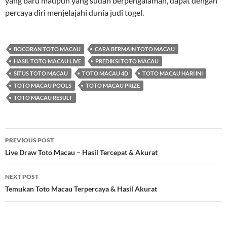
yang baru maupun yang sudah berpengalaman, dapat dengan
percaya diri menjelajahi dunia judi togel.
BOCORAN TOTO MACAU
CARA BERMAIN TOTO MACAU
HASIL TOTO MACAU LIVE
PREDIKSI TOTO MACAU
SITUS TOTO MACAU
TOTO MACAU 4D
TOTO MACAU HARI INI
TOTO MACAU POOLS
TOTO MACAU PRIZE
TOTO MACAU RESULT
Post
PREVIOUS POST
navigation
Live Draw Toto Macau – Hasil Tercepat & Akurat
NEXT POST
Temukan Toto Macau Terpercaya & Hasil Akurat