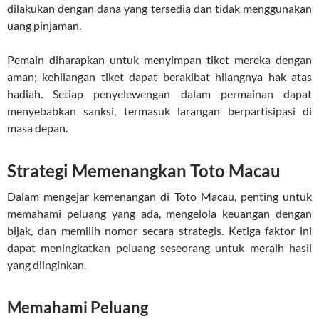
dilakukan dengan dana yang tersedia dan tidak menggunakan
uang pinjaman.
Pemain diharapkan untuk menyimpan tiket mereka dengan
aman; kehilangan tiket dapat berakibat hilangnya hak atas
hadiah. Setiap penyelewengan dalam permainan dapat
menyebabkan sanksi, termasuk larangan berpartisipasi di
masa depan.
Strategi Memenangkan Toto Macau
Dalam mengejar kemenangan di Toto Macau, penting untuk
memahami peluang yang ada, mengelola keuangan dengan
bijak, dan memilih nomor secara strategis. Ketiga faktor ini
dapat meningkatkan peluang seseorang untuk meraih hasil
yang diinginkan.
Memahami Peluang