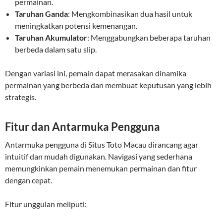
permainan.
Taruhan Ganda
: Mengkombinasikan dua hasil untuk
meningkatkan potensi kemenangan.
Taruhan Akumulator
: Menggabungkan beberapa taruhan
berbeda dalam satu slip.
Dengan variasi ini, pemain dapat merasakan dinamika
permainan yang berbeda dan membuat keputusan yang lebih
strategis.
Fitur dan Antarmuka Pengguna
Antarmuka pengguna di Situs Toto Macau dirancang agar
intuitif dan mudah digunakan. Navigasi yang sederhana
memungkinkan pemain menemukan permainan dan fitur
dengan cepat.
Fitur unggulan meliputi: