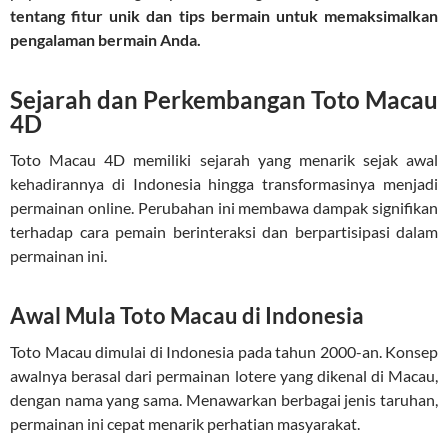
tentang fitur unik dan tips bermain untuk memaksimalkan
pengalaman bermain Anda.
Sejarah dan Perkembangan Toto Macau
4D
Toto Macau 4D memiliki sejarah yang menarik sejak awal
kehadirannya di Indonesia hingga transformasinya menjadi
permainan online. Perubahan ini membawa dampak signifikan
terhadap cara pemain berinteraksi dan berpartisipasi dalam
permainan ini.
Awal Mula Toto Macau di Indonesia
Toto Macau dimulai di Indonesia pada tahun 2000-an. Konsep
awalnya berasal dari permainan lotere yang dikenal di Macau,
dengan nama yang sama. Menawarkan berbagai jenis taruhan,
permainan ini cepat menarik perhatian masyarakat.