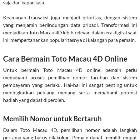
saja dan kapan saja.
Keamanan transaksi juga menjadi prioritas, dengan sistem
yang menjamin perlindungan data pribadi. Transformasi ini
menjadikan Toto Macau 4D lebih relevan dalam era digital saat
ini, mempertahankan popularitasnya di kalangan para pemain.
Cara Bermain Toto Macau 4D Online
Untuk bermain Toto Macau 4D online, pemain perlu
memahami proses pemilihan nomor taruhan dan sistem
pembayaran yang berlaku. Hal-hal ini sangat penting untuk
meningkatkan peluang menang serta memahami potensi
hadiah yang dapat diperoleh.
Memilih Nomor untuk Bertaruh
Dalam Toto Macau 4D, pemilihan nomor adalah langkah
pertama yang harus dilakukan. Pemain dapat memilih empat