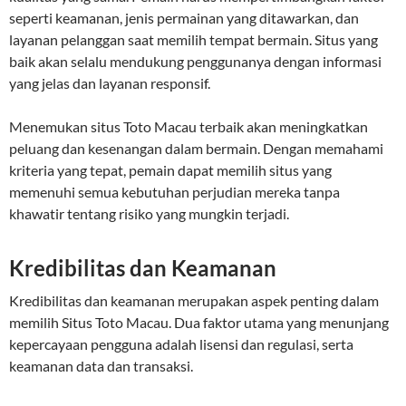
seperti keamanan, jenis permainan yang ditawarkan, dan
layanan pelanggan saat memilih tempat bermain. Situs yang
baik akan selalu mendukung penggunanya dengan informasi
yang jelas dan layanan responsif.
Menemukan situs Toto Macau terbaik akan meningkatkan
peluang dan kesenangan dalam bermain. Dengan memahami
kriteria yang tepat, pemain dapat memilih situs yang
memenuhi semua kebutuhan perjudian mereka tanpa
khawatir tentang risiko yang mungkin terjadi.
Kredibilitas dan Keamanan
Kredibilitas dan keamanan merupakan aspek penting dalam
memilih Situs Toto Macau. Dua faktor utama yang menunjang
kepercayaan pengguna adalah lisensi dan regulasi, serta
keamanan data dan transaksi.