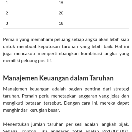
1
15
2
20
3
18
Pemain yang memahami peluang setiap angka akan lebih siap
untuk membuat keputusan taruhan yang lebih baik. Hal ini
juga mencakup mempertimbangkan kombinasi angka yang
memiliki peluang positif.
Manajemen Keuangan dalam Taruhan
Manajemen keuangan adalah bagian penting dari strategi
taruhan. Pemain perlu menetapkan anggaran yang jelas dan
mengikuti batasan tersebut. Dengan cara ini, mereka dapat
menghindari kerugian besar.
Menentukan jumlah taruhan per sesi adalah langkah bijak.
Sebagai contoh, jika anggaran total adalah Rp1.000.000,