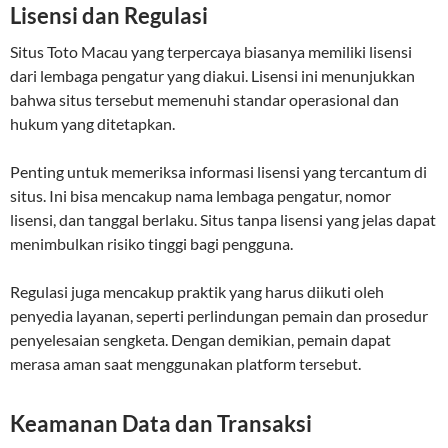
Lisensi dan Regulasi
Situs Toto Macau yang terpercaya biasanya memiliki lisensi
dari lembaga pengatur yang diakui. Lisensi ini menunjukkan
bahwa situs tersebut memenuhi standar operasional dan
hukum yang ditetapkan.
Penting untuk memeriksa informasi lisensi yang tercantum di
situs. Ini bisa mencakup nama lembaga pengatur, nomor
lisensi, dan tanggal berlaku. Situs tanpa lisensi yang jelas dapat
menimbulkan risiko tinggi bagi pengguna.
Regulasi juga mencakup praktik yang harus diikuti oleh
penyedia layanan, seperti perlindungan pemain dan prosedur
penyelesaian sengketa. Dengan demikian, pemain dapat
merasa aman saat menggunakan platform tersebut.
Keamanan Data dan Transaksi