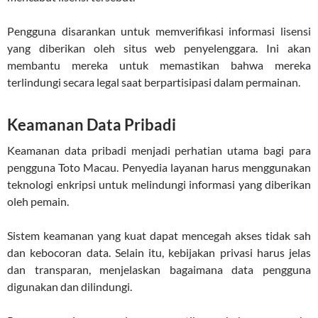
Pengguna disarankan untuk memverifikasi informasi lisensi
yang diberikan oleh situs web penyelenggara. Ini akan
membantu mereka untuk memastikan bahwa mereka
terlindungi secara legal saat berpartisipasi dalam permainan.
Keamanan Data Pribadi
Keamanan data pribadi menjadi perhatian utama bagi para
pengguna Toto Macau. Penyedia layanan harus menggunakan
teknologi enkripsi untuk melindungi informasi yang diberikan
oleh pemain.
Sistem keamanan yang kuat dapat mencegah akses tidak sah
dan kebocoran data. Selain itu, kebijakan privasi harus jelas
dan transparan, menjelaskan bagaimana data pengguna
digunakan dan dilindungi.