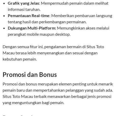
Grafik yang Jelas
: Mempermudah pemain dalam melihat
informasi taruhan.
Pemantauan Real-time
: Memberikan pembaruan langsung
tentang hasil dan perkembangan permainan.
Dukungan Multi-Platform
: Memungkinkan akses melalui
perangkat mobile maupun desktop.
Dengan semua fitur ini, pengalaman bermain di Situs Toto
Macau terasa lebih menyenangkan dan sesuai dengan
kebutuhan pemain.
Promosi dan Bonus
Promosi dan bonus merupakan elemen penting untuk menarik
pemain baru dan mempertahankan pelanggan yang sudah ada.
Situs Toto Macau terbaik menawarkan berbagai jenis promosi
yang menguntungkan bagi pemain.