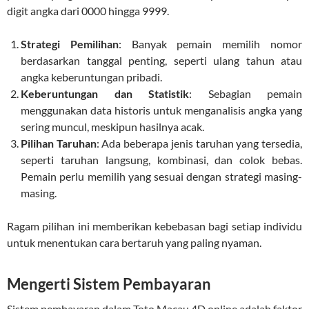
digit angka dari 0000 hingga 9999.
Strategi Pemilihan
: Banyak pemain memilih nomor
berdasarkan tanggal penting, seperti ulang tahun atau
angka keberuntungan pribadi.
Keberuntungan dan Statistik
: Sebagian pemain
menggunakan data historis untuk menganalisis angka yang
sering muncul, meskipun hasilnya acak.
Pilihan Taruhan
: Ada beberapa jenis taruhan yang tersedia,
seperti taruhan langsung, kombinasi, dan colok bebas.
Pemain perlu memilih yang sesuai dengan strategi masing-
masing.
Ragam pilihan ini memberikan kebebasan bagi setiap individu
untuk menentukan cara bertaruh yang paling nyaman.
Mengerti Sistem Pembayaran
Sistem pembayaran dalam Toto Macau 4D online adalah faktor