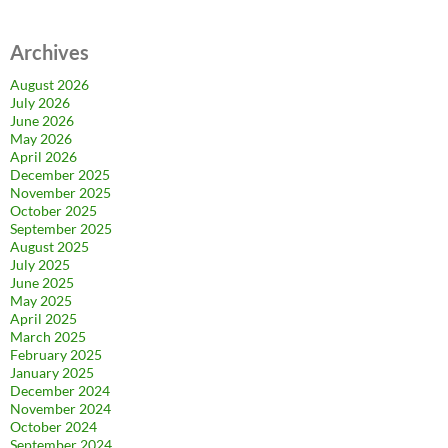
Archives
August 2026
July 2026
June 2026
May 2026
April 2026
December 2025
November 2025
October 2025
September 2025
August 2025
July 2025
June 2025
May 2025
April 2025
March 2025
February 2025
January 2025
December 2024
November 2024
October 2024
September 2024