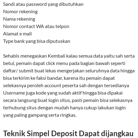
Sandi atau password yang dibutuhkan
Nomor rekening
Nama rekening
Nomor contact WA atau telpon
Alamat e mail
Type bank yang bisa diputuskan
Sehabis menegaskan Kembali kalau semua data yaitu sah serta
betul, pemain dapat click menu pada bagian bawah seperti
daftar/ submit buat lekas mengerjakan seluruhnya data hingga
bisa terkirim ke faksi bandar, karena itu pemain dapat
selekasnya peroleh account peserta sah dengan tersedianya
Username juga kode yang sudah aktif hingga bisa dipakai
secara langsung buat login situs, pasti pemain bisa selekasnya
terhubung situs dengan mudah hanya cukup lakukan login
yang paling gampang serta ringkas.
Teknik Simpel Deposit Dapat dijangkau