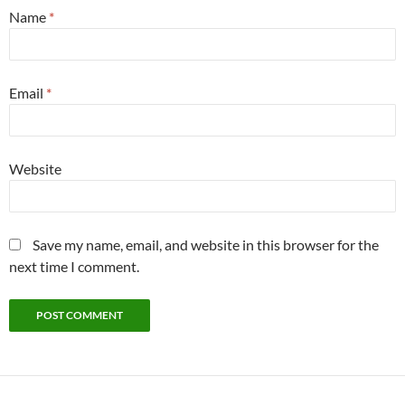
Name
*
Email
*
Website
Save my name, email, and website in this browser for the
next time I comment.