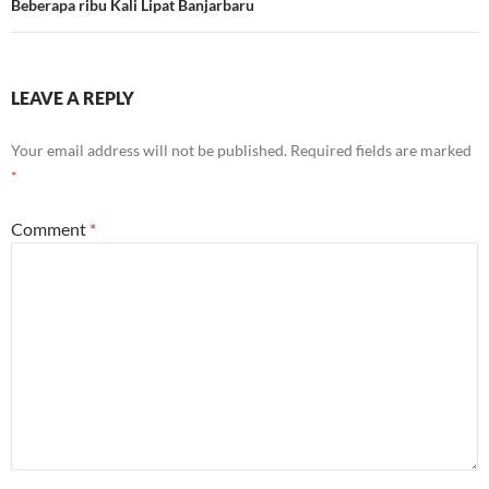
Beberapa ribu Kali Lipat Banjarbaru
LEAVE A REPLY
Your email address will not be published.
Required fields are marked
*
Comment
*