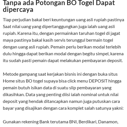
Tanpa ada Potongan BO Togel Dapat
dipercaya
Tiap perjudian bakal beri keuntungan uang asli rupiah pastinya
Saat nilai uang yang dipertanggungkan juga ialah uang asli
rupiah. Karena itu, dengan permainkan taruhan togel di jagat
maya pastinya bakal kasih servis terunggul bermain togel
dengan uang asli rupiah. Pemain perlu berikan modal terlebih
dulu hingga dapat berikan modal dengan begitu simpel, karena
itu sudah pasti pemain dapat melakukan pembayaran deposit.
Metode gampang saat kerjakan bisnis ini dengan buka situs
Home situs BO togel supaya bisa click menu DEPOSIT hingga
pemain butuh isikan data di suatu slip pembayaran yang
dikasihkan. Data yang penting diisi ialah nominal untuk nilai
deposit yang hendak ditancapkan namun juga putuskan cara
bayar yang disajikan dengan cara komplet salah satunya yakni:
Gunakan rekening Bank terutama BNI, Berdikari, Danamon,