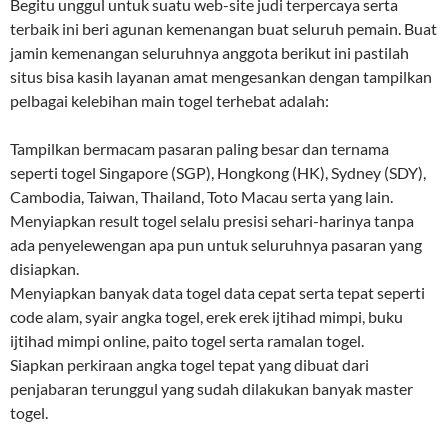
Begitu unggul untuk suatu web-site judi terpercaya serta
terbaik ini beri agunan kemenangan buat seluruh pemain. Buat
jamin kemenangan seluruhnya anggota berikut ini pastilah
situs bisa kasih layanan amat mengesankan dengan tampilkan
pelbagai kelebihan main togel terhebat adalah:
Tampilkan bermacam pasaran paling besar dan ternama
seperti togel Singapore (SGP), Hongkong (HK), Sydney (SDY),
Cambodia, Taiwan, Thailand, Toto Macau serta yang lain.
Menyiapkan result togel selalu presisi sehari-harinya tanpa
ada penyelewengan apa pun untuk seluruhnya pasaran yang
disiapkan.
Menyiapkan banyak data togel data cepat serta tepat seperti
code alam, syair angka togel, erek erek ijtihad mimpi, buku
ijtihad mimpi online, paito togel serta ramalan togel.
Siapkan perkiraan angka togel tepat yang dibuat dari
penjabaran terunggul yang sudah dilakukan banyak master
togel.