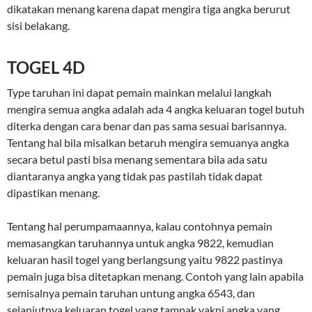
dikatakan menang karena dapat mengira tiga angka berurut
sisi belakang.
TOGEL 4D
Type taruhan ini dapat pemain mainkan melalui langkah
mengira semua angka adalah ada 4 angka keluaran togel butuh
diterka dengan cara benar dan pas sama sesuai barisannya.
Tentang hal bila misalkan betaruh mengira semuanya angka
secara betul pasti bisa menang sementara bila ada satu
diantaranya angka yang tidak pas pastilah tidak dapat
dipastikan menang.
Tentang hal perumpamaannya, kalau contohnya pemain
memasangkan taruhannya untuk angka 9822, kemudian
keluaran hasil togel yang berlangsung yaitu 9822 pastinya
pemain juga bisa ditetapkan menang. Contoh yang lain apabila
semisalnya pemain taruhan untung angka 6543, dan
selanjutnya keluaran togel yang tampak yakni angka yang