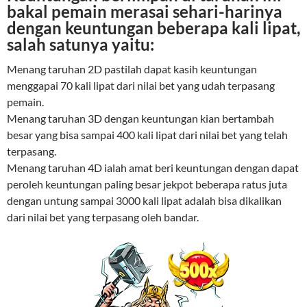
bakal pemain merasai sehari-harinya
dengan keuntungan beberapa kali lipat,
salah satunya yaitu:
Menang taruhan 2D pastilah dapat kasih keuntungan
menggapai 70 kali lipat dari nilai bet yang udah terpasang
pemain.
Menang taruhan 3D dengan keuntungan kian bertambah
besar yang bisa sampai 400 kali lipat dari nilai bet yang telah
terpasang.
Menang taruhan 4D ialah amat beri keuntungan dengan dapat
peroleh keuntungan paling besar jekpot beberapa ratus juta
dengan untung sampai 3000 kali lipat adalah bisa dikalikan
dari nilai bet yang terpasang oleh bandar.