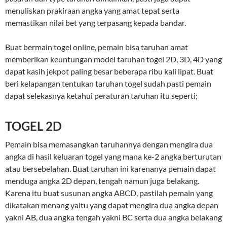
menuliskan prakiraan angka yang amat tepat serta
memastikan nilai bet yang terpasang kepada bandar.
Buat bermain togel online, pemain bisa taruhan amat
memberikan keuntungan model taruhan togel 2D, 3D, 4D yang
dapat kasih jekpot paling besar beberapa ribu kali lipat. Buat
beri kelapangan tentukan taruhan togel sudah pasti pemain
dapat selekasnya ketahui peraturan taruhan itu seperti;
TOGEL 2D
Pemain bisa memasangkan taruhannya dengan mengira dua
angka di hasil keluaran togel yang mana ke-2 angka berturutan
atau bersebelahan. Buat taruhan ini karenanya pemain dapat
menduga angka 2D depan, tengah namun juga belakang.
Karena itu buat susunan angka ABCD, pastilah pemain yang
dikatakan menang yaitu yang dapat mengira dua angka depan
yakni AB, dua angka tengah yakni BC serta dua angka belakang