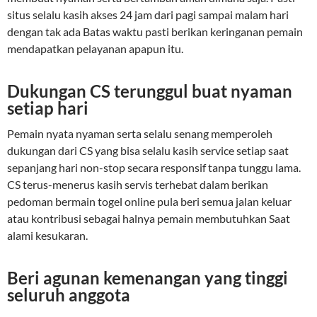
situs selalu kasih akses 24 jam dari pagi sampai malam hari
dengan tak ada Batas waktu pasti berikan keringanan pemain
mendapatkan pelayanan apapun itu.
Dukungan CS terunggul buat nyaman
setiap hari
Pemain nyata nyaman serta selalu senang memperoleh
dukungan dari CS yang bisa selalu kasih service setiap saat
sepanjang hari non-stop secara responsif tanpa tunggu lama.
CS terus-menerus kasih servis terhebat dalam berikan
pedoman bermain togel online pula beri semua jalan keluar
atau kontribusi sebagai halnya pemain membutuhkan Saat
alami kesukaran.
Beri agunan kemenangan yang tinggi
seluruh anggota