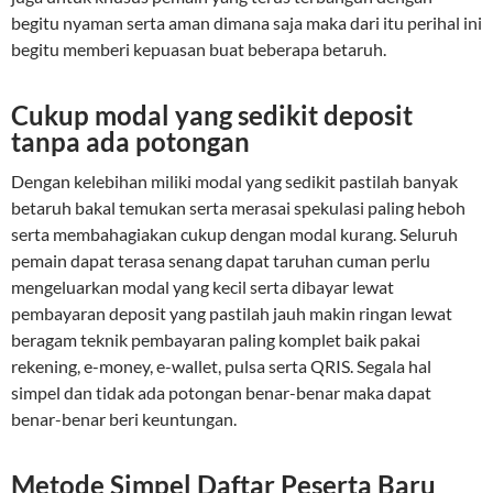
begitu nyaman serta aman dimana saja maka dari itu perihal ini
begitu memberi kepuasan buat beberapa betaruh.
Cukup modal yang sedikit deposit
tanpa ada potongan
Dengan kelebihan miliki modal yang sedikit pastilah banyak
betaruh bakal temukan serta merasai spekulasi paling heboh
serta membahagiakan cukup dengan modal kurang. Seluruh
pemain dapat terasa senang dapat taruhan cuman perlu
mengeluarkan modal yang kecil serta dibayar lewat
pembayaran deposit yang pastilah jauh makin ringan lewat
beragam teknik pembayaran paling komplet baik pakai
rekening, e-money, e-wallet, pulsa serta QRIS. Segala hal
simpel dan tidak ada potongan benar-benar maka dapat
benar-benar beri keuntungan.
Metode Simpel Daftar Peserta Baru