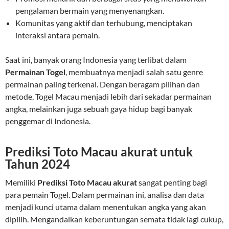
pengalaman bermain yang menyenangkan.
Komunitas yang aktif dan terhubung, menciptakan
interaksi antara pemain.
Saat ini, banyak orang Indonesia yang terlibat dalam
Permainan Togel
, membuatnya menjadi salah satu genre
permainan paling terkenal. Dengan beragam pilihan dan
metode, Togel Macau menjadi lebih dari sekadar permainan
angka, melainkan juga sebuah gaya hidup bagi banyak
penggemar di Indonesia.
Prediksi Toto Macau akurat untuk
Tahun 2024
Memiliki
Prediksi Toto Macau akurat
sangat penting bagi
para pemain Togel. Dalam permainan ini, analisa dan data
menjadi kunci utama dalam menentukan angka yang akan
dipilih. Mengandalkan keberuntungan semata tidak lagi cukup,