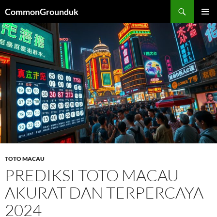
Skip
Search
CommonGrounduk
to
PRIMAR
content
MENU
TOTO MACAU
PREDIKSI TOTO MACAU
AKURAT DAN TERPERCAYA
2024