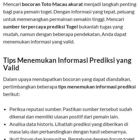
Mencari
bocoran Toto Macau akurat
menjadi langkah penting
bagi para pemain togel. Dengan informasi yang tepat, peluang
untuk memenangkan permainan semakin tinggi. Mencari
sumber terpercaya prediksi Togel
bukanlah tugas yang
mudah, namun dengan beberapa pendekatan, Anda dapat
menemukan informasi yang valid.
Tips Menemukan Informasi Prediksi yang
Valid
Dalam upaya mendapatkan bocoran yang dapat diandalkan,
pertimbangkan beberapa
tips menemukan informasi prediksi
berikut:
Periksa reputasi sumber. Pastikan sumber tersebut sudah
dikenal dan memiliki ulasan positif dari pemain lain.
Analisa data historis. Lihatlah prediksi yang diberikan di
masa lalu dan perbandingkan dengan hasil sebenarnya.
Ikuti forum dan komunitas. Bergabung dengan forum togel