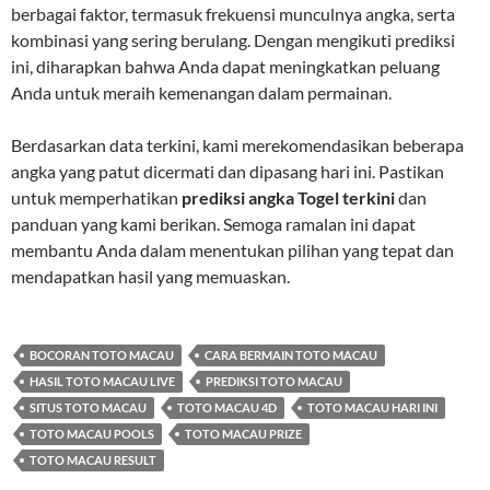
berbagai faktor, termasuk frekuensi munculnya angka, serta
kombinasi yang sering berulang. Dengan mengikuti prediksi
ini, diharapkan bahwa Anda dapat meningkatkan peluang
Anda untuk meraih kemenangan dalam permainan.
Berdasarkan data terkini, kami merekomendasikan beberapa
angka yang patut dicermati dan dipasang hari ini. Pastikan
untuk memperhatikan
prediksi angka Togel terkini
dan
panduan yang kami berikan. Semoga ramalan ini dapat
membantu Anda dalam menentukan pilihan yang tepat dan
mendapatkan hasil yang memuaskan.
BOCORAN TOTO MACAU
CARA BERMAIN TOTO MACAU
HASIL TOTO MACAU LIVE
PREDIKSI TOTO MACAU
SITUS TOTO MACAU
TOTO MACAU 4D
TOTO MACAU HARI INI
TOTO MACAU POOLS
TOTO MACAU PRIZE
TOTO MACAU RESULT