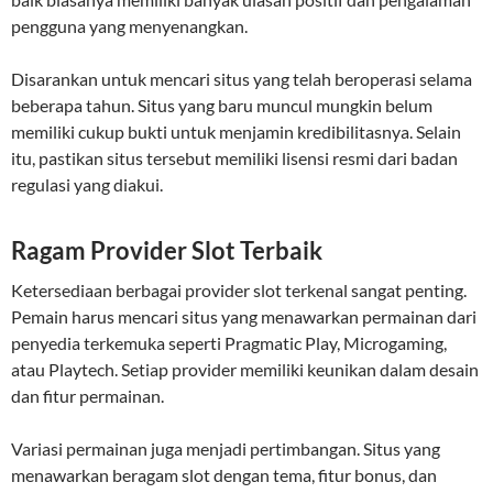
pengguna yang menyenangkan.
Disarankan untuk mencari situs yang telah beroperasi selama
beberapa tahun. Situs yang baru muncul mungkin belum
memiliki cukup bukti untuk menjamin kredibilitasnya. Selain
itu, pastikan situs tersebut memiliki lisensi resmi dari badan
regulasi yang diakui.
Ragam Provider Slot Terbaik
Ketersediaan berbagai provider slot terkenal sangat penting.
Pemain harus mencari situs yang menawarkan permainan dari
penyedia terkemuka seperti Pragmatic Play, Microgaming,
atau Playtech. Setiap provider memiliki keunikan dalam desain
dan fitur permainan.
Variasi permainan juga menjadi pertimbangan. Situs yang
menawarkan beragam slot dengan tema, fitur bonus, dan