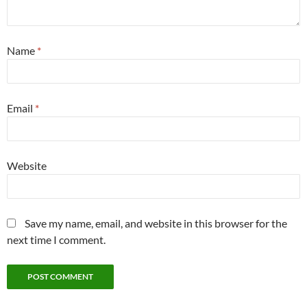
Name
*
Email
*
Website
Save my name, email, and website in this browser for the
next time I comment.