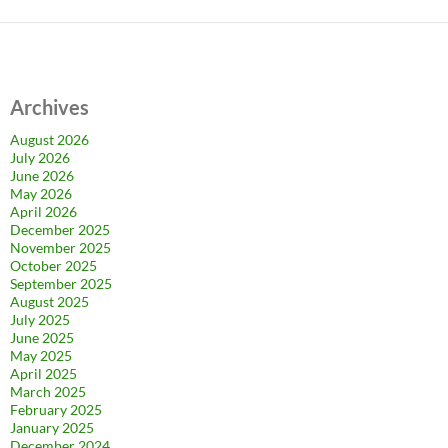
Archives
August 2026
July 2026
June 2026
May 2026
April 2026
December 2025
November 2025
October 2025
September 2025
August 2025
July 2025
June 2025
May 2025
April 2025
March 2025
February 2025
January 2025
December 2024