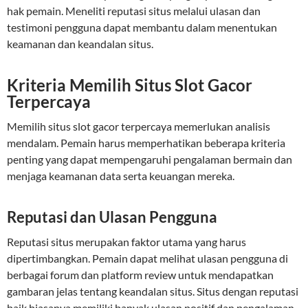
hak pemain. Meneliti reputasi situs melalui ulasan dan
testimoni pengguna dapat membantu dalam menentukan
keamanan dan keandalan situs.
Kriteria Memilih Situs Slot Gacor
Terpercaya
Memilih situs slot gacor terpercaya memerlukan analisis
mendalam. Pemain harus memperhatikan beberapa kriteria
penting yang dapat mempengaruhi pengalaman bermain dan
menjaga keamanan data serta keuangan mereka.
Reputasi dan Ulasan Pengguna
Reputasi situs merupakan faktor utama yang harus
dipertimbangkan. Pemain dapat melihat ulasan pengguna di
berbagai forum dan platform review untuk mendapatkan
gambaran jelas tentang keandalan situs. Situs dengan reputasi
baik biasanya memiliki banyak ulasan positif dan pengalaman