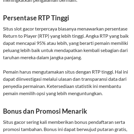
Persentase RTP Tinggi
Situs slot gacor terpercaya biasanya menawarkan persentase
Return to Player (RTP) yang lebih tinggi. Angka RTP yang baik
dapat mencapai 95% atau lebih, yang berarti pemain memiliki
peluang lebih baik untuk mendapatkan kembali sebagian dari
taruhan mereka dalam jangka panjang.
Pemain harus mengutamakan situs dengan RTP tinggi. Hal ini
dapat diinvestigasi melalui ulasan dan transparansi data dari
penyedia permainan. Ketersediaan statistik ini membantu
pemain memilih opsi yang lebih menguntungkan.
Bonus dan Promosi Menarik
Situs gacor sering kali memberikan bonus pendaftaran serta
promosi tambahan. Bonus ini dapat berwujud putaran gratis,