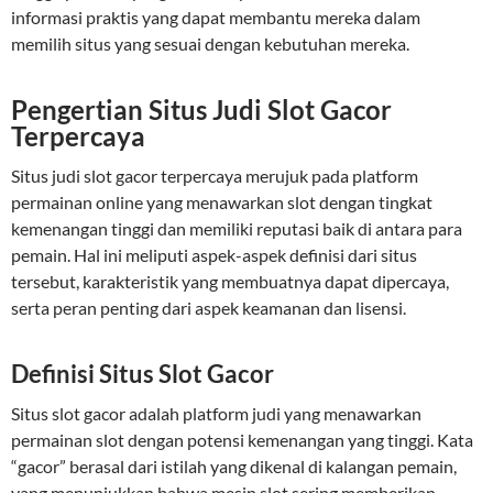
informasi praktis yang dapat membantu mereka dalam
memilih situs yang sesuai dengan kebutuhan mereka.
Pengertian Situs Judi Slot Gacor
Terpercaya
Situs judi slot gacor terpercaya merujuk pada platform
permainan online yang menawarkan slot dengan tingkat
kemenangan tinggi dan memiliki reputasi baik di antara para
pemain. Hal ini meliputi aspek-aspek definisi dari situs
tersebut, karakteristik yang membuatnya dapat dipercaya,
serta peran penting dari aspek keamanan dan lisensi.
Definisi Situs Slot Gacor
Situs slot gacor adalah platform judi yang menawarkan
permainan slot dengan potensi kemenangan yang tinggi. Kata
“gacor” berasal dari istilah yang dikenal di kalangan pemain,
yang menunjukkan bahwa mesin slot sering memberikan