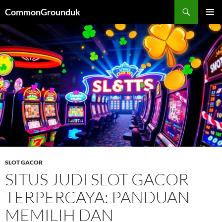
Skip
Search
CommonGrounduk
to
PRIMAR
content
MENU
SLOT GACOR
SITUS JUDI SLOT GACOR
TERPERCAYA: PANDUAN
MEMILIH DAN