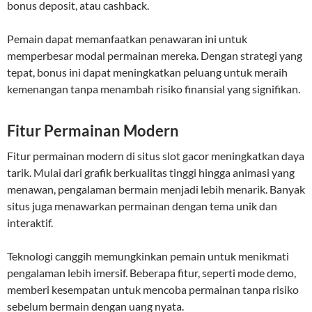
bonus deposit, atau cashback.
Pemain dapat memanfaatkan penawaran ini untuk
memperbesar modal permainan mereka. Dengan strategi yang
tepat, bonus ini dapat meningkatkan peluang untuk meraih
kemenangan tanpa menambah risiko finansial yang signifikan.
Fitur Permainan Modern
Fitur permainan modern di situs slot gacor meningkatkan daya
tarik. Mulai dari grafik berkualitas tinggi hingga animasi yang
menawan, pengalaman bermain menjadi lebih menarik. Banyak
situs juga menawarkan permainan dengan tema unik dan
interaktif.
Teknologi canggih memungkinkan pemain untuk menikmati
pengalaman lebih imersif. Beberapa fitur, seperti mode demo,
memberi kesempatan untuk mencoba permainan tanpa risiko
sebelum bermain dengan uang nyata.