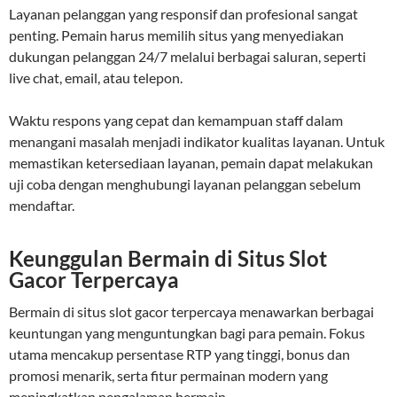
Layanan pelanggan yang responsif dan profesional sangat
penting. Pemain harus memilih situs yang menyediakan
dukungan pelanggan 24/7 melalui berbagai saluran, seperti
live chat, email, atau telepon.
Waktu respons yang cepat dan kemampuan staff dalam
menangani masalah menjadi indikator kualitas layanan. Untuk
memastikan ketersediaan layanan, pemain dapat melakukan
uji coba dengan menghubungi layanan pelanggan sebelum
mendaftar.
Keunggulan Bermain di Situs Slot
Gacor Terpercaya
Bermain di situs slot gacor terpercaya menawarkan berbagai
keuntungan yang menguntungkan bagi para pemain. Fokus
utama mencakup persentase RTP yang tinggi, bonus dan
promosi menarik, serta fitur permainan modern yang
meningkatkan pengalaman bermain.