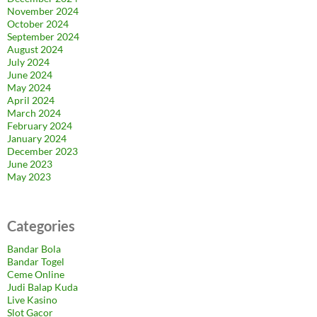
November 2024
October 2024
September 2024
August 2024
July 2024
June 2024
May 2024
April 2024
March 2024
February 2024
January 2024
December 2023
June 2023
May 2023
Categories
Bandar Bola
Bandar Togel
Ceme Online
Judi Balap Kuda
Live Kasino
Slot Gacor