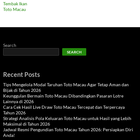
Tembak Ikan
Toto Macau
Search
SEARCH
Recent Posts
Tips Mengelola Modal Taruhan Toto Macau Agar Tetap Aman dan
Bijak di Tahun 2026
Keunggulan Bermain Toto Macau Dibandingkan Pasaran Lotre
Lainnya di 2026
Cara Cek Hasil Live Draw Toto Macau Tercepat dan Terpercaya
Tahun 2026
Strategi Analisis Pola Keluaran Toto Macau untuk Hasil yang Lebih
Maksimal di Tahun 2026
Jadwal Resmi Pengundian Toto Macau Tahun 2026: Persiapkan Diri
Anda!