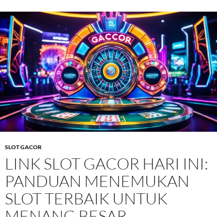
SLOT GACOR
LINK SLOT GACOR HARI INI:
PANDUAN MENEMUKAN
SLOT TERBAIK UNTUK
MENANG BESAR