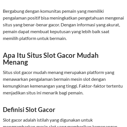
Bergabung dengan komunitas pemain yang memiliki
pengalaman positif bisa meningkatkan pengetahuan mengenai
situs yang benar-benar gacor. Dengan informasi yang akurat,
pemain dapat membuat keputusan yang lebih baik saat
memilih platform untuk bermain.
Apa Itu Situs Slot Gacor Mudah
Menang
Situs slot gacor mudah menang merupakan platform yang
menawarkan pengalaman bermain mesin slot dengan
kemungkinan kemenangan yang tinggi. Faktor-faktor tertentu
menjadikan situs ini menarik bagi pemain.
Definisi Slot Gacor
Slot gacor adalah istilah yang digunakan untuk
menggambarkan mesin slot yang memberikan kemenangan