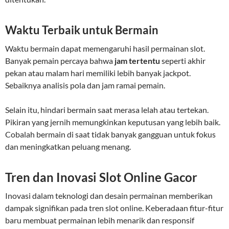
Waktu Terbaik untuk Bermain
Waktu bermain dapat memengaruhi hasil permainan slot.
Banyak pemain percaya bahwa
jam tertentu
seperti akhir
pekan atau malam hari memiliki lebih banyak jackpot.
Sebaiknya analisis pola dan jam ramai pemain.
Selain itu, hindari bermain saat merasa lelah atau tertekan.
Pikiran yang jernih memungkinkan keputusan yang lebih baik.
Cobalah bermain di saat tidak banyak gangguan untuk fokus
dan meningkatkan peluang menang.
Tren dan Inovasi Slot Online Gacor
Inovasi dalam teknologi dan desain permainan memberikan
dampak signifikan pada tren slot online. Keberadaan fitur-fitur
baru membuat permainan lebih menarik dan responsif