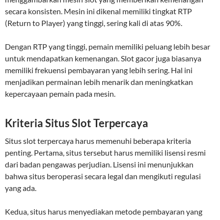
secara konsisten. Mesin ini dikenal memiliki tingkat RTP
(Return to Player) yang tinggi, sering kali di atas 90%.
Dengan RTP yang tinggi, pemain memiliki peluang lebih besar
untuk mendapatkan kemenangan. Slot gacor juga biasanya
memiliki frekuensi pembayaran yang lebih sering. Hal ini
menjadikan permainan lebih menarik dan meningkatkan
kepercayaan pemain pada mesin.
Kriteria Situs Slot Terpercaya
Situs slot terpercaya harus memenuhi beberapa kriteria
penting. Pertama, situs tersebut harus memiliki lisensi resmi
dari badan pengawas perjudian. Lisensi ini menunjukkan
bahwa situs beroperasi secara legal dan mengikuti regulasi
yang ada.
Kedua, situs harus menyediakan metode pembayaran yang