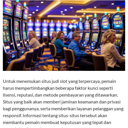
Untuk menemukan situs judi slot yang terpercaya, pemain
harus mempertimbangkan beberapa faktor kunci seperti
lisensi, reputasi, dan metode pembayaran yang ditawarkan.
Situs yang baik akan memberi jaminan keamanan dan privasi
bagi penggunanya, serta memberikan layanan pelanggan yang
responsif. Informasi tentang situs-situs tersebut akan
membantu pemain membuat keputusan yang tepat dan