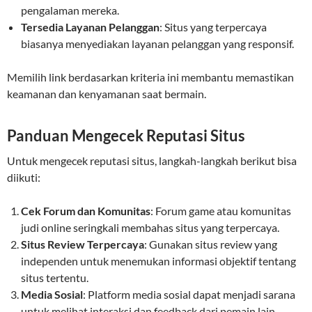
pengalaman mereka.
Tersedia Layanan Pelanggan
: Situs yang terpercaya
biasanya menyediakan layanan pelanggan yang responsif.
Memilih link berdasarkan kriteria ini membantu memastikan
keamanan dan kenyamanan saat bermain.
Panduan Mengecek Reputasi Situs
Untuk mengecek reputasi situs, langkah-langkah berikut bisa
diikuti:
Cek Forum dan Komunitas
: Forum game atau komunitas
judi online seringkali membahas situs yang terpercaya.
Situs Review Terpercaya
: Gunakan situs review yang
independen untuk menemukan informasi objektif tentang
situs tertentu.
Media Sosial
: Platform media sosial dapat menjadi sarana
untuk melihat interaksi dan feedback dari pemain lain.