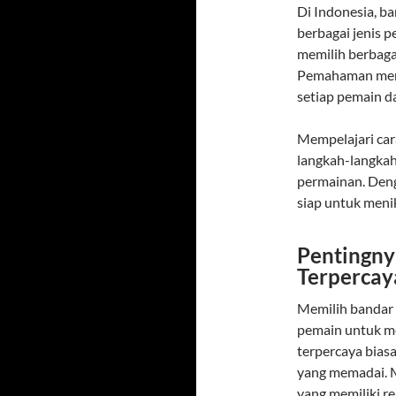
Di Indonesia, b
berbagai jenis p
memilih berbaga
Pemahaman me
setiap pemain da
Mempelajari car
langkah-langkah
permainan. Deng
siap untuk meni
Pentingny
Terpercay
Memilih bandar t
pemain untuk me
terpercaya biasa
yang memadai.
yang memiliki r