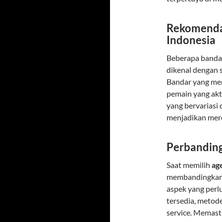
Rekomendas
Indonesia
Beberapa bandar
dikenal dengan 
Bandar yang mem
pemain yang akt
yang bervariasi 
menjadikan mer
Perbanding
Saat memilih
ag
membandingkan b
aspek yang perl
tersedia, metode
service. Memasti