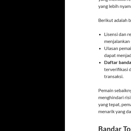
yang lebih nyam
Berikut adalah 
Lisensi dan r
menjalankan 
Ulasan pemai
dapat menja
Daftar banda
terverifikas
transaksi.
Pemain sebaikn
menghindari ris
yang tepat, pem
menarik yang d
Bandar Tog