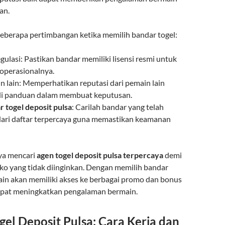
an.
beberapa pertimbangan ketika memilih bandar togel:
egulasi: Pastikan bandar memiliki lisensi resmi untuk
operasionalnya.
n lain: Memperhatikan reputasi dari pemain lain
di panduan dalam membuat keputusan.
r togel deposit pulsa
: Carilah bandar yang telah
i dari daftar terpercaya guna memastikan keamanan
ya mencari
agen togel deposit pulsa terpercaya
demi
iko yang tidak diinginkan. Dengan memilih bandar
ain akan memiliki akses ke berbagai promo dan bonus
apat meningkatkan pengalaman bermain.
el Deposit Pulsa: Cara Kerja dan