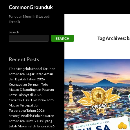
Search
CommonGrounduk
Skip
Panduan Memilih Situs Judi
Terbaik
to
content
Search
Tag Archives: b
SEARCH
Recent Posts
Tips Mengelola Modal Taruhan
Toto Macau Agar Tetap Aman
dan Bijak di Tahun 2026
Keunggulan Bermain Toto
Macau Dibandingkan Pasaran
Lotre Lainnya di 2026
Cara Cek Hasil Live Draw Toto
Macau Tercepat dan
Terpercaya Tahun 2026
Strategi Analisis Pola Keluaran
Toto Macau untuk Hasil yang
Lebih Maksimal di Tahun 2026