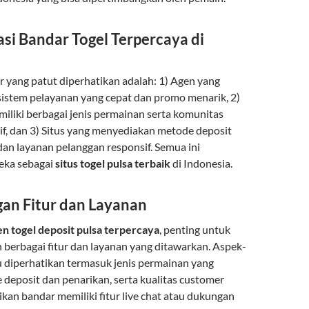
i Bandar Togel Terpercaya di
 yang patut diperhatikan adalah: 1) Agen yang
sistem pelayanan yang cepat dan promo menarik, 2)
iliki berbagai jenis permainan serta komunitas
if, dan 3) Situs yang menyediakan metode deposit
dan layanan pelanggan responsif. Semua ini
eka sebagai
situs togel pulsa terbaik
di Indonesia.
an Fitur dan Layanan
en togel deposit pulsa terpercaya
, penting untuk
erbagai fitur dan layanan yang ditawarkan. Aspek-
u diperhatikan termasuk jenis permainan yang
 deposit dan penarikan, serta kualitas customer
kan bandar memiliki fitur live chat atau dukungan