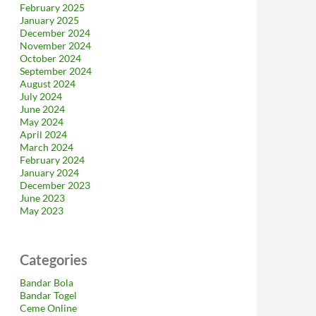
February 2025
January 2025
December 2024
November 2024
October 2024
September 2024
August 2024
July 2024
June 2024
May 2024
April 2024
March 2024
February 2024
January 2024
December 2023
June 2023
May 2023
Categories
Bandar Bola
Bandar Togel
Ceme Online