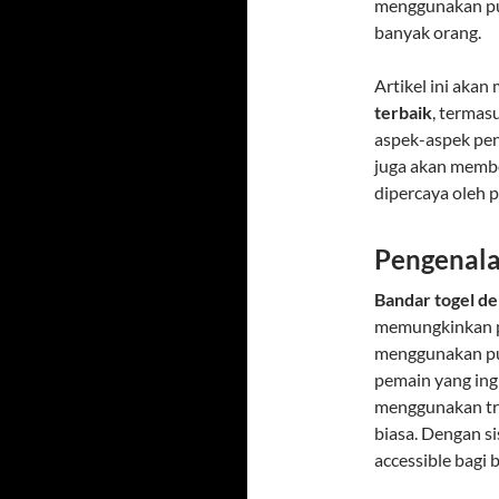
menggunakan pul
banyak orang.
Artikel ini aka
terbaik
, termas
aspek-aspek pen
juga akan member
dipercaya oleh p
Pengenala
Bandar togel de
memungkinkan p
menggunakan pu
pemain yang ing
menggunakan tr
biasa. Dengan si
accessible bagi 