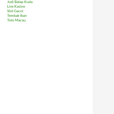
Judi Balap Kuda
Live Kasino
Slot Gacor
Tembak Ikan
Toto Macau