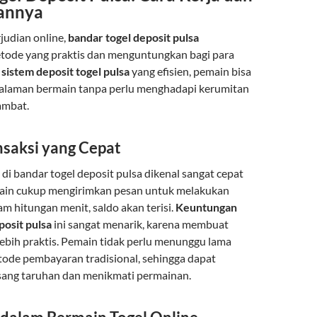
annya
judian online,
bandar togel deposit pulsa
ode yang praktis dan menguntungkan bagi para
n
sistem deposit togel pulsa
yang efisien, pemain bisa
alaman bermain tanpa perlu menghadapi kerumitan
ambat.
nsaksi yang Cepat
 di bandar togel deposit pulsa dikenal sangat cepat
main cukup mengirimkan pesan untuk melakukan
am hitungan menit, saldo akan terisi.
Keuntungan
posit pulsa
ini sangat menarik, karena membuat
lebih praktis. Pemain tidak perlu menunggu lama
tode pembayaran tradisional, sehingga dapat
ang taruhan dan menikmati permainan.