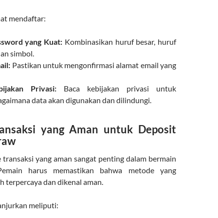
aat mendaftar:
sword yang Kuat:
Kombinasikan huruf besar, huruf
dan simbol.
ail:
Pastikan untuk mengonfirmasi alamat email yang
ijakan Privasi:
Baca kebijakan privasi untuk
aimana data akan digunakan dan dilindungi.
ansaksi yang Aman untuk Deposit
raw
 transaksi yang aman sangat penting dalam bermain
. Pemain harus memastikan bahwa metode yang
h terpercaya dan dikenal aman.
njurkan meliputi: