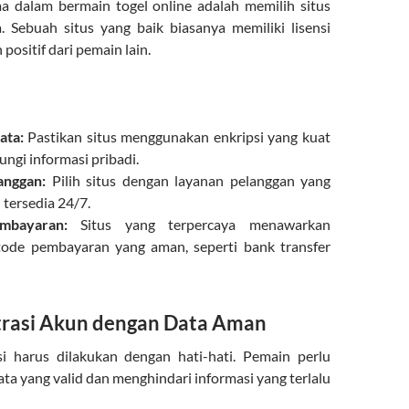
a dalam bermain togel online adalah memilih situs
. Sebuah situs yang baik biasanya memiliki lisensi
 positif dari pemain lain.
ata:
Pastikan situs menggunakan enkripsi yang kuat
ngi informasi pribadi.
anggan:
Pilih situs dengan layanan pelanggan yang
 tersedia 24/7.
mbayaran:
Situs yang terpercaya menawarkan
tode pembayaran yang aman, seperti bank transfer
trasi Akun dengan Data Aman
si harus dilakukan dengan hati-hati. Pemain perlu
a yang valid dan menghindari informasi yang terlalu