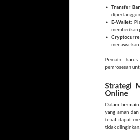
Transfer Ban
dipertanggu
E-Wallet:
Pla
memberikan p
Cryptocurre
menawarkan 
Pemain harus
pemrosesan untu
Strategi
Online
Dalam bermain t
yang aman dan 
tepat dapat me
tidak diinginkan