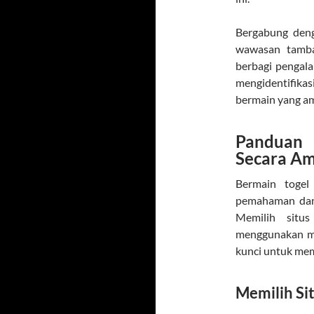
Bergabung deng
wawasan tamba
berbagi pengal
mengidentifika
bermain yang a
Panduan 
Secara A
Bermain toge
pemahaman dan 
Memilih situ
menggunakan me
kunci untuk mem
Memilih Si