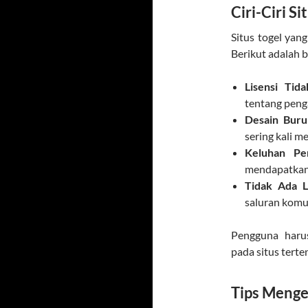
Ciri-Ciri S
Situs togel yan
Berikut adalah 
Lisensi Tida
tentang penga
Desain Buru
sering kali 
Keluhan Pe
mendapatkan
Tidak Ada L
saluran komun
Pengguna harus
pada situs terte
Tips Menge