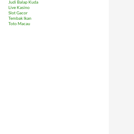
Judi Balap Kuda
Live Kasino
Slot Gacor
Tembak Ikan
Toto Macau