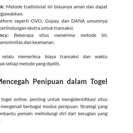
k:
Metode tradisional ini biasanya aman dan dapat
ngjawabkan.
tform seperti OVO, Gopay, dan DANA umumnya
erlindungan ekstra untuk transaksi.
ncy:
Beberapa situs menerima metode ini,
anonimitas dan keamanan.
 selalu memeriksa biaya transaksi dan waktu
k setiap metode yang dipilih.
 Mencegah Penipuan dalam Togel
ogel online, penting untuk mengidentifikasi situs
mengenali berbagai modus penipuan. Strategi yang
mbantu pemain melindungi diri dari kerugian yang
.