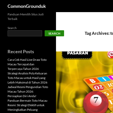
Search
CommonGrounduk
Skip
Panduan Memilih Situs Judi
Terbaik
to
content
Search
Tag Archives: to
SEARCH
Recent Posts
Cara Cek Hasil Live Draw Toto
Macau Tercepat dan
Terpercaya Tahun 2026
Strategi Analisis Pola Keluaran
Toto Macau untuk Hasil yang
Lebih Maksimal di Tahun 2026
Jadwal Resmi Pengundian Toto
Macau Tahun 2026:
Persiapkan Diri Anda!
Panduan Bermain Toto Macau
Resmi: Strategi Efektif untuk
Meningkatkan Peluang