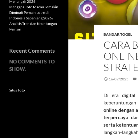
Menang di 2026
Mengapa Toto Macau Semakin
Diminati Pemain Lotre di
Indonesia Sepanjang 2026?
Analisis Tren dan Keuntungan
Pemain
BANDAR TOGEL
CARA 
Recent Comments
ONLINE
NO COMMENTS TO
STRAT
SHOW.
16/09/2025
Situs Toto
Di era digital
keberuntungan 
online dengan a
terpercaya d
serta ketentuan
langkah-langka