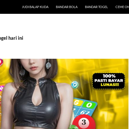
JUDI BALAP KUDA
BANDAR BOLA
BANDAR TOGEL
CEME ON
gel hari ini