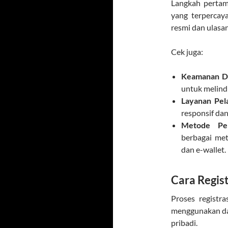
Langkah pertam
yang terpercaya
resmi dan ulasan
Cek juga:
Keamanan D
untuk melindu
Layanan Pel
responsif dan
Metode Pe
berbagai me
dan e-wallet.
Cara Regis
Proses registra
menggunakan dat
pribadi.