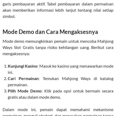
garis pembayaran aktif. Tabel pembayaran dalam permainan
akan memberikan informasi lebih lanjut tentang nilai setiap
simbol.
Mode Demo dan Cara Mengaksesnya
Mode demo memungkinkan pemain untuk mencoba Mahjong
Ways Slot Gratis tanpa risiko kehilangan uang. Berikut cara
mengaksesnya:
Kunjungi Kasino
: Masuk ke kasino yang menawarkan mode
ini.
Cari Permainan
: Temukan Mahjong Ways di katalog
permainan.
Pilih Mode Demo
: Klik pada opsi untuk bermain secara
gratis atau dalam mode demo.
Dalam mode ini, pemain dapat memahami mekanisme
permainan, menguji strategi, dan merasakan permainan tanpa