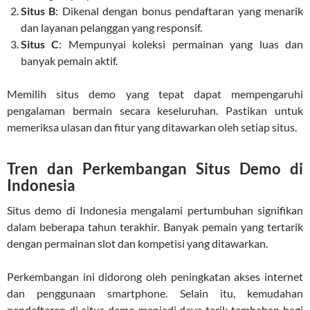
Situs B
: Dikenal dengan bonus pendaftaran yang menarik
dan layanan pelanggan yang responsif.
Situs C
: Mempunyai koleksi permainan yang luas dan
banyak pemain aktif.
Memilih situs demo yang tepat dapat mempengaruhi
pengalaman bermain secara keseluruhan. Pastikan untuk
memeriksa ulasan dan fitur yang ditawarkan oleh setiap situs.
Tren dan Perkembangan Situs Demo di
Indonesia
Situs demo di Indonesia mengalami pertumbuhan signifikan
dalam beberapa tahun terakhir. Banyak pemain yang tertarik
dengan permainan slot dan kompetisi yang ditawarkan.
Perkembangan ini didorong oleh peningkatan akses internet
dan penggunaan smartphone. Selain itu, kemudahan
pendaftaran di situs demo menjadi daya tarik tambahan bagi