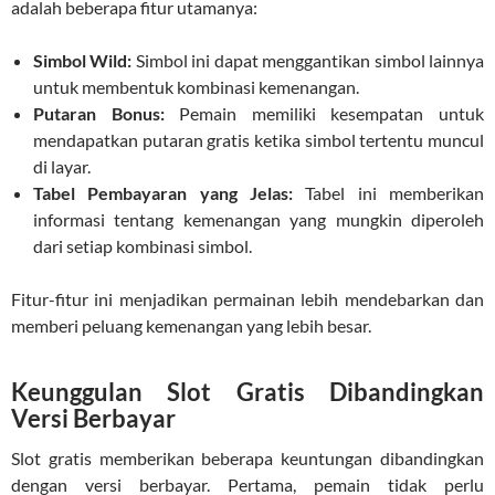
adalah beberapa fitur utamanya:
Simbol Wild:
Simbol ini dapat menggantikan simbol lainnya
untuk membentuk kombinasi kemenangan.
Putaran Bonus:
Pemain memiliki kesempatan untuk
mendapatkan putaran gratis ketika simbol tertentu muncul
di layar.
Tabel Pembayaran yang Jelas:
Tabel ini memberikan
informasi tentang kemenangan yang mungkin diperoleh
dari setiap kombinasi simbol.
Fitur-fitur ini menjadikan permainan lebih mendebarkan dan
memberi peluang kemenangan yang lebih besar.
Keunggulan Slot Gratis Dibandingkan
Versi Berbayar
Slot gratis memberikan beberapa keuntungan dibandingkan
dengan versi berbayar. Pertama, pemain tidak perlu