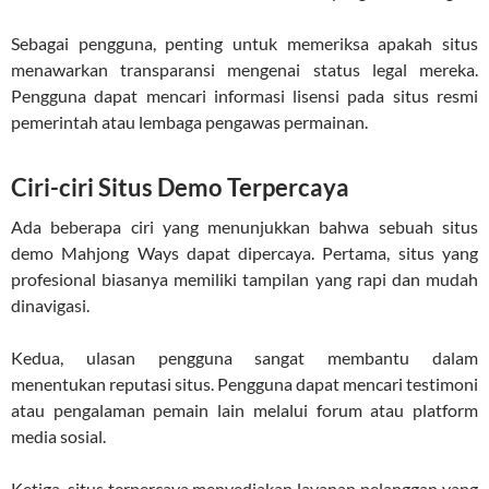
Sebagai pengguna, penting untuk memeriksa apakah situs
menawarkan transparansi mengenai status legal mereka.
Pengguna dapat mencari informasi lisensi pada situs resmi
pemerintah atau lembaga pengawas permainan.
Ciri-ciri Situs Demo Terpercaya
Ada beberapa ciri yang menunjukkan bahwa sebuah situs
demo Mahjong Ways dapat dipercaya. Pertama, situs yang
profesional biasanya memiliki tampilan yang rapi dan mudah
dinavigasi.
Kedua, ulasan pengguna sangat membantu dalam
menentukan reputasi situs. Pengguna dapat mencari testimoni
atau pengalaman pemain lain melalui forum atau platform
media sosial.
Ketiga, situs terpercaya menyediakan layanan pelanggan yang