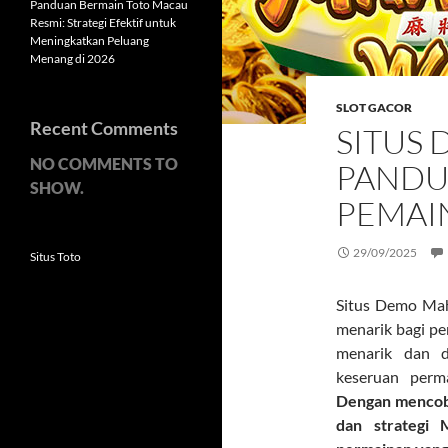
Panduan Bermain Toto Macau
Resmi: Strategi Efektif untuk
Meningkatkan Peluang
Menang di 2026
SLOT GACOR
Recent Comments
SITUS
NO COMMENTS TO
PANDU
SHOW.
PEMAI
29/09/2025
Situs Toto
Situs Demo Ma
menarik bagi p
menarik dan d
keseruan perm
Dengan mencoba
dan strategi 