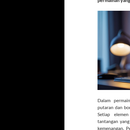
permainan yang
Dalam permain
putaran dan bo
Setiap eleme
tantangan yang
kemenangan. Pe