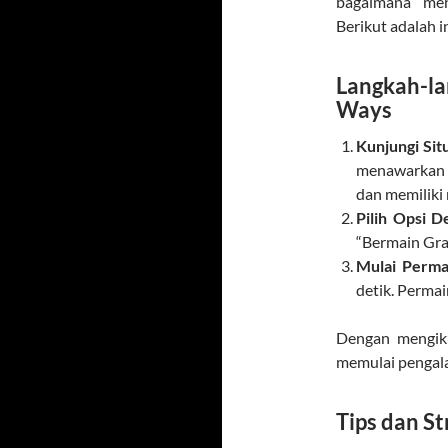
bagaimana men
Berikut adalah 
Langkah-
Ways
Kunjungi Sit
menawarkan 
dan memiliki 
Pilih Opsi 
“Bermain Grat
Mulai Perma
detik. Permai
Dengan mengiku
memulai pengal
Tips dan S