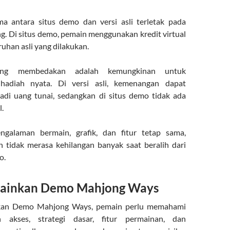
a antara situs demo dan versi asli terletak pada
. Di situs demo, pemain menggunakan kredit virtual
ruhan asli yang dilakukan.
ang membedakan adalah kemungkinan untuk
adiah nyata. Di versi asli, kemenangan dapat
adi uang tunai, sedangkan di situs demo tidak ada
l.
pengalaman bermain, grafik, dan fitur tetap sama,
 tidak merasa kehilangan banyak saat beralih dari
o.
ainkan Demo Mahjong Ways
an Demo Mahjong Ways, pemain perlu memahami
ah akses, strategi dasar, fitur permainan, dan