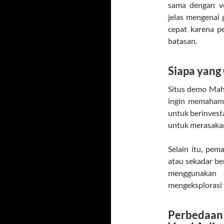
sama dengan ve
jelas mengenai g
cepat karena p
batasan.
Siapa yan
Situs demo Mah
ingin memahami
untuk berinvest
untuk merasaka
Selain itu, pem
atau sekadar be
menggunakan 
mengeksplorasi 
Perbedaan