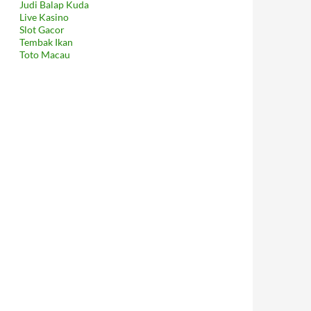
Judi Balap Kuda
Live Kasino
Slot Gacor
Tembak Ikan
Toto Macau