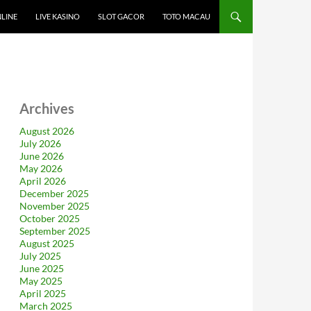
LINE
LIVE KASINO
SLOT GACOR
TOTO MACAU
Archives
August 2026
July 2026
June 2026
May 2026
April 2026
December 2025
November 2025
October 2025
September 2025
August 2025
July 2025
June 2025
May 2025
April 2025
March 2025