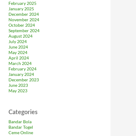
February 2025
January 2025
December 2024
November 2024
October 2024
September 2024
August 2024
July 2024
June 2024
May 2024
April 2024
March 2024
February 2024
January 2024
December 2023
June 2023
May 2023
Categories
Bandar Bola
Bandar Togel
Ceme Online