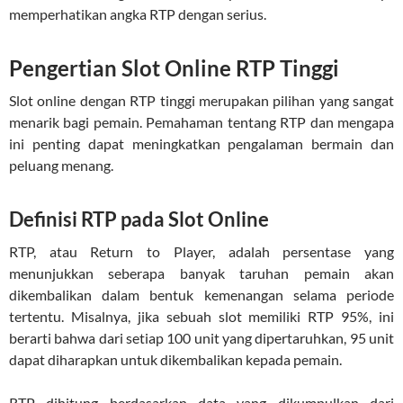
memperhatikan angka RTP dengan serius.
Pengertian Slot Online RTP Tinggi
Slot online dengan RTP tinggi merupakan pilihan yang sangat
menarik bagi pemain. Pemahaman tentang RTP dan mengapa
ini penting dapat meningkatkan pengalaman bermain dan
peluang menang.
Definisi RTP pada Slot Online
RTP, atau Return to Player, adalah persentase yang
menunjukkan seberapa banyak taruhan pemain akan
dikembalikan dalam bentuk kemenangan selama periode
tertentu. Misalnya, jika sebuah slot memiliki RTP 95%, ini
berarti bahwa dari setiap 100 unit yang dipertaruhkan, 95 unit
dapat diharapkan untuk dikembalikan kepada pemain.
RTP dihitung berdasarkan data yang dikumpulkan dari