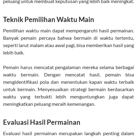
peluang untuk membuat keputusan yang lebih baik meningkat.
Teknik Pemilihan Waktu Main
Pemilihan waktu main dapat mempengaruhi hasil permainan.
Banyak pemain percaya bahwa bermain di waktu tertentu,
seperti larut malam atau awal pagi, bisa memberikan hasil yang
lebih baik.
Pemain harus mencatat pengalaman mereka selama berbagai
waktu bermain. Dengan mencatat hasil, pemain bisa
mengidentifikasi pola dan menentukan kapan waktu terbaik
untuk bermain. Menyesuaikan strategi bermain berdasarkan
waktu yang terbukti lebih menguntungkan juga dapat
meningkatkan peluang meraih kemenangan.
Evaluasi Hasil Permainan
Evaluasi hasil permainan merupakan langkah penting dalam