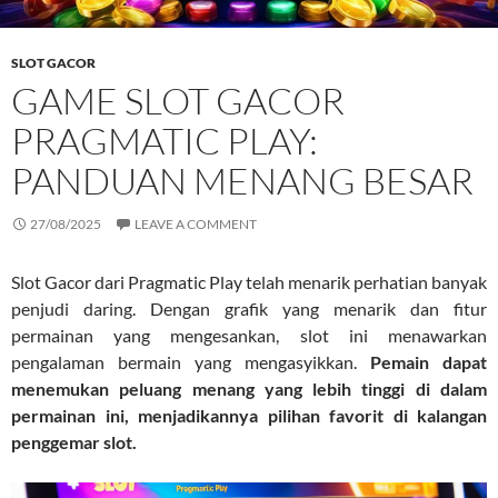
SLOT GACOR
GAME SLOT GACOR
PRAGMATIC PLAY:
PANDUAN MENANG BESAR
27/08/2025
LEAVE A COMMENT
Slot Gacor dari Pragmatic Play telah menarik perhatian banyak
penjudi daring. Dengan grafik yang menarik dan fitur
permainan yang mengesankan, slot ini menawarkan
pengalaman bermain yang mengasyikkan.
Pemain dapat
menemukan peluang menang yang lebih tinggi di dalam
permainan ini, menjadikannya pilihan favorit di kalangan
penggemar slot.