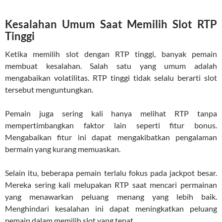
Kesalahan Umum Saat Memilih Slot RTP
Tinggi
Ketika memilih slot dengan RTP tinggi, banyak pemain
membuat kesalahan. Salah satu yang umum adalah
mengabaikan volatilitas. RTP tinggi tidak selalu berarti slot
tersebut menguntungkan.
Pemain juga sering kali hanya melihat RTP tanpa
mempertimbangkan faktor lain seperti fitur bonus.
Mengabaikan fitur ini dapat mengakibatkan pengalaman
bermain yang kurang memuaskan.
Selain itu, beberapa pemain terlalu fokus pada jackpot besar.
Mereka sering kali melupakan RTP saat mencari permainan
yang menawarkan peluang menang yang lebih baik.
Menghindari kesalahan ini dapat meningkatkan peluang
pemain dalam memilih slot yang tepat.