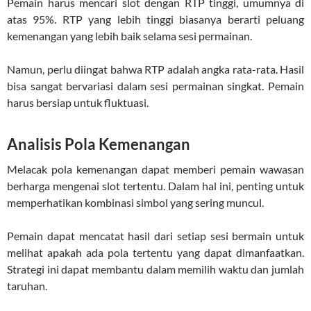
Pemain harus mencari slot dengan RTP tinggi, umumnya di
atas 95%. RTP yang lebih tinggi biasanya berarti peluang
kemenangan yang lebih baik selama sesi permainan.
Namun, perlu diingat bahwa RTP adalah angka rata-rata. Hasil
bisa sangat bervariasi dalam sesi permainan singkat. Pemain
harus bersiap untuk fluktuasi.
Analisis Pola Kemenangan
Melacak pola kemenangan dapat memberi pemain wawasan
berharga mengenai slot tertentu. Dalam hal ini, penting untuk
memperhatikan kombinasi simbol yang sering muncul.
Pemain dapat mencatat hasil dari setiap sesi bermain untuk
melihat apakah ada pola tertentu yang dapat dimanfaatkan.
Strategi ini dapat membantu dalam memilih waktu dan jumlah
taruhan.