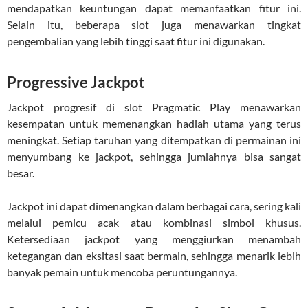
mendapatkan keuntungan dapat memanfaatkan fitur ini.
Selain itu, beberapa slot juga menawarkan tingkat
pengembalian yang lebih tinggi saat fitur ini digunakan.
Progressive Jackpot
Jackpot progresif di slot Pragmatic Play menawarkan
kesempatan untuk memenangkan hadiah utama yang terus
meningkat. Setiap taruhan yang ditempatkan di permainan ini
menyumbang ke jackpot, sehingga jumlahnya bisa sangat
besar.
Jackpot ini dapat dimenangkan dalam berbagai cara, sering kali
melalui pemicu acak atau kombinasi simbol khusus.
Ketersediaan jackpot yang menggiurkan menambah
ketegangan dan eksitasi saat bermain, sehingga menarik lebih
banyak pemain untuk mencoba peruntungannya.