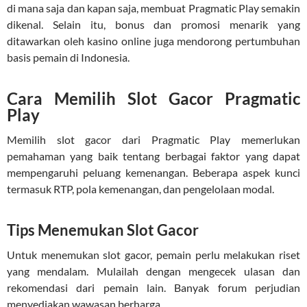
di mana saja dan kapan saja, membuat Pragmatic Play semakin
dikenal. Selain itu, bonus dan promosi menarik yang
ditawarkan oleh kasino online juga mendorong pertumbuhan
basis pemain di Indonesia.
Cara Memilih Slot Gacor Pragmatic
Play
Memilih slot gacor dari Pragmatic Play memerlukan
pemahaman yang baik tentang berbagai faktor yang dapat
mempengaruhi peluang kemenangan. Beberapa aspek kunci
termasuk RTP, pola kemenangan, dan pengelolaan modal.
Tips Menemukan Slot Gacor
Untuk menemukan slot gacor, pemain perlu melakukan riset
yang mendalam. Mulailah dengan mengecek ulasan dan
rekomendasi dari pemain lain. Banyak forum perjudian
menyediakan wawasan berharga.