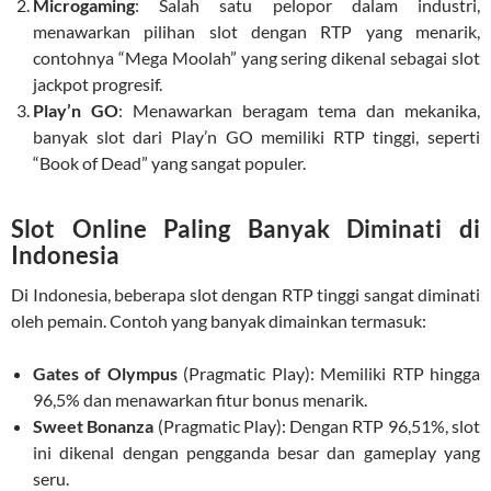
Microgaming
: Salah satu pelopor dalam industri,
menawarkan pilihan slot dengan RTP yang menarik,
contohnya “Mega Moolah” yang sering dikenal sebagai slot
jackpot progresif.
Play’n GO
: Menawarkan beragam tema dan mekanika,
banyak slot dari Play’n GO memiliki RTP tinggi, seperti
“Book of Dead” yang sangat populer.
Slot Online Paling Banyak Diminati di
Indonesia
Di Indonesia, beberapa slot dengan RTP tinggi sangat diminati
oleh pemain. Contoh yang banyak dimainkan termasuk:
Gates of Olympus
(Pragmatic Play): Memiliki RTP hingga
96,5% dan menawarkan fitur bonus menarik.
Sweet Bonanza
(Pragmatic Play): Dengan RTP 96,51%, slot
ini dikenal dengan pengganda besar dan gameplay yang
seru.