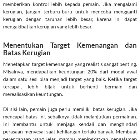
memberikan kontrol lebih kepada pemain. Jika mengalami
kerugian, jangan terburu-buru untuk mencoba mengganti
kerugian dengan taruhan lebih besar, karena ini dapat
mengakibatkan kerugian yang lebih besar.
Menentukan Target Kemenangan dan
Batas Kerugian
Menetapkan target kemenangan yang realistis sangat penting.
Misalnya, mendapatkan keuntungan 20% dari modal awal
dalam satu sesi bisa menjadi target yang baik. Ketika target
tercapai, lebih bijak untuk berhenti bermain dan
merealisasikan keuntungan.
Di sisi lain, pemain juga perlu memiliki batas kerugian. Jika
mencapai batas ini, sebaiknya tidak melanjutkan permainan.
Ini membantu untuk menjaga kendali dan menghindari
perasaan menyesal saat kehilangan terlalu banyak. Membuat
perencanaan yang jelas mampu meningkatkan pengalaman