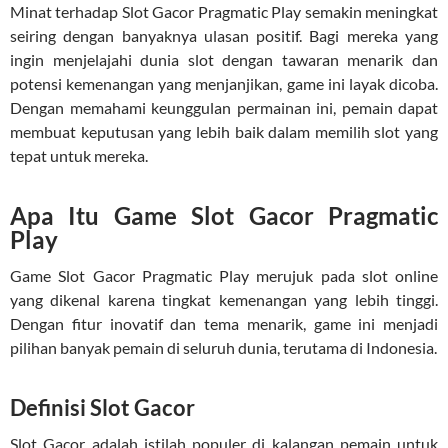
Minat terhadap Slot Gacor Pragmatic Play semakin meningkat
seiring dengan banyaknya ulasan positif. Bagi mereka yang
ingin menjelajahi dunia slot dengan tawaran menarik dan
potensi kemenangan yang menjanjikan, game ini layak dicoba.
Dengan memahami keunggulan permainan ini, pemain dapat
membuat keputusan yang lebih baik dalam memilih slot yang
tepat untuk mereka.
Apa Itu Game Slot Gacor Pragmatic
Play
Game Slot Gacor Pragmatic Play merujuk pada slot online
yang dikenal karena tingkat kemenangan yang lebih tinggi.
Dengan fitur inovatif dan tema menarik, game ini menjadi
pilihan banyak pemain di seluruh dunia, terutama di Indonesia.
Definisi Slot Gacor
Slot Gacor adalah istilah populer di kalangan pemain untuk