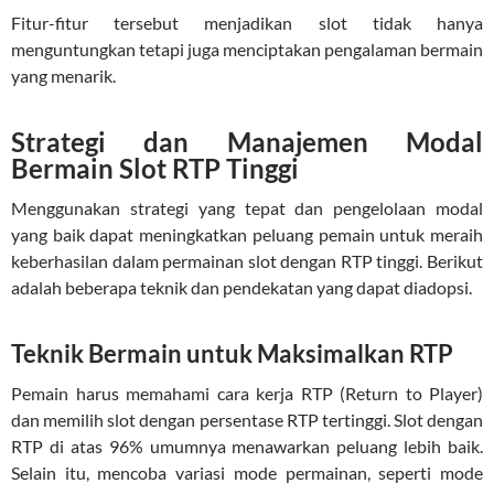
Fitur-fitur tersebut menjadikan slot tidak hanya
menguntungkan tetapi juga menciptakan pengalaman bermain
yang menarik.
Strategi dan Manajemen Modal
Bermain Slot RTP Tinggi
Menggunakan strategi yang tepat dan pengelolaan modal
yang baik dapat meningkatkan peluang pemain untuk meraih
keberhasilan dalam permainan slot dengan RTP tinggi. Berikut
adalah beberapa teknik dan pendekatan yang dapat diadopsi.
Teknik Bermain untuk Maksimalkan RTP
Pemain harus memahami cara kerja RTP (Return to Player)
dan memilih slot dengan persentase RTP tertinggi. Slot dengan
RTP di atas 96% umumnya menawarkan peluang lebih baik.
Selain itu, mencoba variasi mode permainan, seperti mode