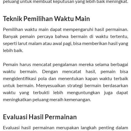
peluang untuk membuat keputusan yang lebih baik meningkat.
Teknik Pemilihan Waktu Main
Pemilihan waktu main dapat mempengaruhi hasil permainan.
Banyak pemain percaya bahwa bermain di waktu tertentu,
seperti larut malam atau awal pagi, bisa memberikan hasil yang
lebih baik.
Pemain harus mencatat pengalaman mereka selama berbagai
waktu bermain. Dengan mencatat hasil, pemain bisa
mengidentifikasi pola dan menentukan kapan waktu terbaik
untuk bermain. Menyesuaikan strategi bermain berdasarkan
waktu yang terbukti lebih menguntungkan juga dapat
meningkatkan peluang meraih kemenangan.
Evaluasi Hasil Permainan
Evaluasi hasil permainan merupakan langkah penting dalam