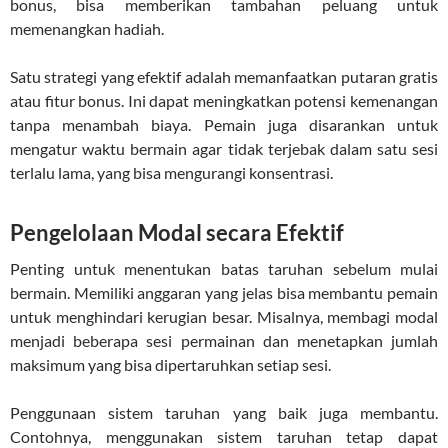
bonus, bisa memberikan tambahan peluang untuk
memenangkan hadiah.
Satu strategi yang efektif adalah memanfaatkan putaran gratis
atau fitur bonus. Ini dapat meningkatkan potensi kemenangan
tanpa menambah biaya. Pemain juga disarankan untuk
mengatur waktu bermain agar tidak terjebak dalam satu sesi
terlalu lama, yang bisa mengurangi konsentrasi.
Pengelolaan Modal secara Efektif
Penting untuk menentukan batas taruhan sebelum mulai
bermain. Memiliki anggaran yang jelas bisa membantu pemain
untuk menghindari kerugian besar. Misalnya, membagi modal
menjadi beberapa sesi permainan dan menetapkan jumlah
maksimum yang bisa dipertaruhkan setiap sesi.
Penggunaan sistem taruhan yang baik juga membantu.
Contohnya, menggunakan sistem taruhan tetap dapat