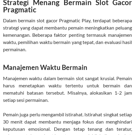
Strategi Menang Bermain Slot Gacor
Pragmatic
Dalam bermain slot gacor Pragmatic Play, terdapat beberapa
strategi yang dapat membantu pemain meningkatkan peluang
kemenangan. Beberapa faktor penting termasuk manajemen
waktu, pemilihan waktu bermain yang tepat, dan evaluasi hasil
permainan.
Manajemen Waktu Bermain
Manajemen waktu dalam bermain slot sangat krusial. Pemain
harus menetapkan waktu tertentu untuk bermain dan
mematuhi batasan tersebut. Misalnya, alokasikan 1-2 jam
setiap sesi permainan.
Pemain juga perlu mengambil istirahat. Istirahat singkat setiap
30 menit dapat membantu menjaga fokus dan menghindari
keputusan emosional. Dengan tetap tenang dan teratur,