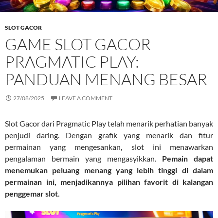
SLOT GACOR
GAME SLOT GACOR
PRAGMATIC PLAY:
PANDUAN MENANG BESAR
27/08/2025
LEAVE A COMMENT
Slot Gacor dari Pragmatic Play telah menarik perhatian banyak
penjudi daring. Dengan grafik yang menarik dan fitur
permainan yang mengesankan, slot ini menawarkan
pengalaman bermain yang mengasyikkan.
Pemain dapat
menemukan peluang menang yang lebih tinggi di dalam
permainan ini, menjadikannya pilihan favorit di kalangan
penggemar slot.