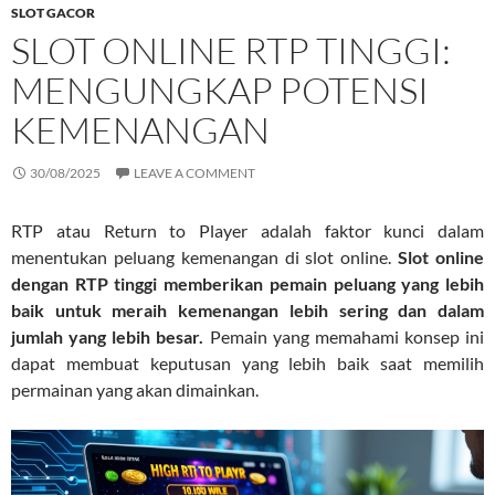
SLOT GACOR
SLOT ONLINE RTP TINGGI:
MENGUNGKAP POTENSI
KEMENANGAN
30/08/2025
LEAVE A COMMENT
RTP atau Return to Player adalah faktor kunci dalam
menentukan peluang kemenangan di slot online.
Slot online
dengan RTP tinggi memberikan pemain peluang yang lebih
baik untuk meraih kemenangan lebih sering dan dalam
jumlah yang lebih besar.
Pemain yang memahami konsep ini
dapat membuat keputusan yang lebih baik saat memilih
permainan yang akan dimainkan.