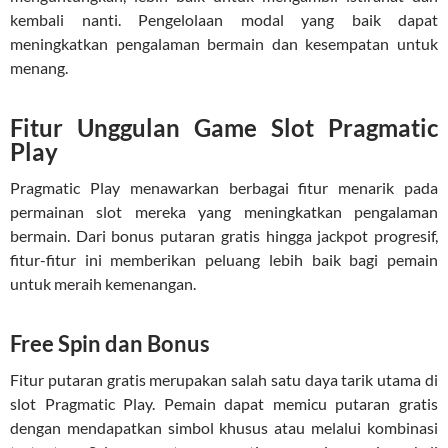
kembali nanti. Pengelolaan modal yang baik dapat
meningkatkan pengalaman bermain dan kesempatan untuk
menang.
Fitur Unggulan Game Slot Pragmatic
Play
Pragmatic Play menawarkan berbagai fitur menarik pada
permainan slot mereka yang meningkatkan pengalaman
bermain. Dari bonus putaran gratis hingga jackpot progresif,
fitur-fitur ini memberikan peluang lebih baik bagi pemain
untuk meraih kemenangan.
Free Spin dan Bonus
Fitur putaran gratis merupakan salah satu daya tarik utama di
slot Pragmatic Play. Pemain dapat memicu putaran gratis
dengan mendapatkan simbol khusus atau melalui kombinasi