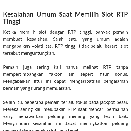
Kesalahan Umum Saat Memilih Slot RTP
Tinggi
Ketika memilih slot dengan RTP tinggi, banyak pemain
membuat kesalahan. Salah satu yang umum adalah
mengabaikan volatilitas. RTP tinggi tidak selalu berarti slot
tersebut menguntungkan.
Pemain juga sering kali hanya melihat RTP tanpa
mempertimbangkan faktor lain seperti fitur bonus.
Mengabaikan fitur ini dapat mengakibatkan pengalaman
bermain yang kurang memuaskan.
Selain itu, beberapa pemain terlalu fokus pada jackpot besar.
Mereka sering kali melupakan RTP saat mencari permainan
yang menawarkan peluang menang yang lebih baik.
Menghindari kesalahan ini dapat meningkatkan peluang
pemain dalam memilih slot yang tepat.