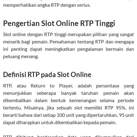
memperhatikan angka RTP dengan serius.
Pengertian Slot Online RTP Tinggi
Slot online dengan RTP tinggi merupakan pilihan yang sangat
menarik bagi pemain. Pemahaman tentang RTP dan mengapa
ini penting dapat meningkatkan pengalaman bermain dan
peluang menang.
Definisi RTP pada Slot Online
RTP, atau Return to Player, adalah persentase yang
menunjukkan seberapa banyak taruhan pemain akan
dikembalikan dalam bentuk kemenangan selama periode
tertentu. Misalnya, jika sebuah slot memiliki RTP 95%, ini
berarti bahwa dari setiap 100 unit yang dipertaruhkan, 95 unit
dapat diharapkan untuk dikembalikan kepada pemain.
RTP dihitung berdasarkan data yang dikumpulkan dari