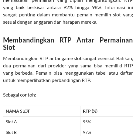
yang baik berkisar antara 92% hingga 98%. Informasi ini
sangat penting dalam membantu pemain memilih slot yang
sesuai dengan anggaran dan harapan mereka.
Membandingkan RTP Antar Permainan
Slot
Membandingkan RTP antar game slot sangat esensial. Bahkan,
dua permainan dari provider yang sama bisa memiliki RTP
yang berbeda. Pemain bisa menggunakan tabel atau daftar
untuk memperlihatkan perbandingan RTP.
Sebagai contoh:
NAMA SLOT
RTP (%)
Slot A
95%
Slot B
97%