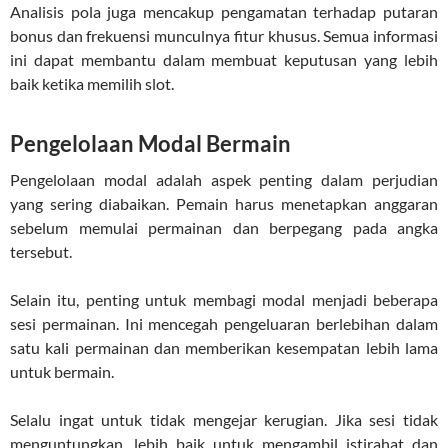
Analisis pola juga mencakup pengamatan terhadap putaran
bonus dan frekuensi munculnya fitur khusus. Semua informasi
ini dapat membantu dalam membuat keputusan yang lebih
baik ketika memilih slot.
Pengelolaan Modal Bermain
Pengelolaan modal adalah aspek penting dalam perjudian
yang sering diabaikan. Pemain harus menetapkan anggaran
sebelum memulai permainan dan berpegang pada angka
tersebut.
Selain itu, penting untuk membagi modal menjadi beberapa
sesi permainan. Ini mencegah pengeluaran berlebihan dalam
satu kali permainan dan memberikan kesempatan lebih lama
untuk bermain.
Selalu ingat untuk tidak mengejar kerugian. Jika sesi tidak
menguntungkan, lebih baik untuk mengambil istirahat dan