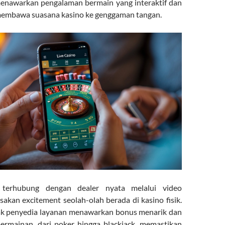
menawarkan pengalaman bermain yang interaktif dan
embawa suasana kasino ke genggaman tangan.
terhubung dengan dealer nyata melalui video
sakan excitement seolah-olah berada di kasino fisik.
yak penyedia layanan menawarkan bonus menarik dan
permainan, dari poker hingga blackjack, memastikan