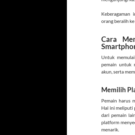
Keberagaman i
orang beralih ke
Cara Mem
Smartpho
Untuk memulai 
pemain untuk m
akun, serta me
Memilih Pl
Pemain harus m
Hal ini meliputi
dari pemain la
platform menyed
menarik.