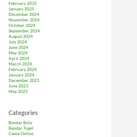
February 2025
January 2025
December 2024
November 2024
October 2024
September 2024
August 2024
July 2024
June 2024
May 2024
April 2024
March 2024
February 2024
January 2024
December 2023
June 2023
May 2023
Categories
Bandar Bola
Bandar Togel
Ceme Online