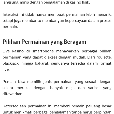
langsung, mirip dengan pengalaman di kasino fisik.
Interaksi ini tidak hanya membuat permainan lebih menarik,
tetapi juga membantu membangun kepercayaan dalam proses
bermain.
Pilihan Permainan yang Beragam
Live kasino di smartphone menawarkan berbagai pilihan
permainan yang dapat diakses dengan mudah. Dari roulette,
blackjack, hingga bakarat, semuanya tersedia dalam format
live.
Pemain bisa memilih jenis permainan yang sesuai dengan
selera mereka, dengan banyak meja dan variasi yang
ditawarkan.
Ketersediaan permainan ini memberi pemain peluang besar
untuk menikmati berbagai pengalaman tanpa harus berpindah