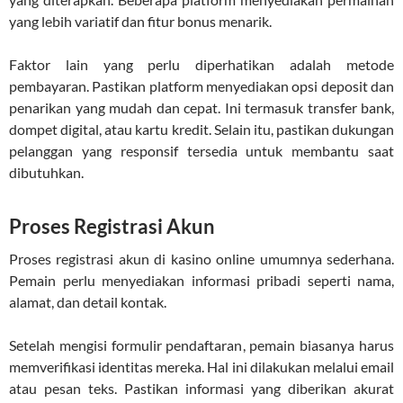
yang lebih variatif dan fitur bonus menarik.
Faktor lain yang perlu diperhatikan adalah metode
pembayaran. Pastikan platform menyediakan opsi deposit dan
penarikan yang mudah dan cepat. Ini termasuk transfer bank,
dompet digital, atau kartu kredit. Selain itu, pastikan dukungan
pelanggan yang responsif tersedia untuk membantu saat
dibutuhkan.
Proses Registrasi Akun
Proses registrasi akun di kasino online umumnya sederhana.
Pemain perlu menyediakan informasi pribadi seperti nama,
alamat, dan detail kontak.
Setelah mengisi formulir pendaftaran, pemain biasanya harus
memverifikasi identitas mereka. Hal ini dilakukan melalui email
atau pesan teks. Pastikan informasi yang diberikan akurat