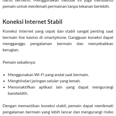
pemain untuk menikmati permainan tanpa tekanan berlebih.
Koneksi Internet Stabil
Koneksi internet yang cepat dan stabil sangat penting saat
bermain live kasino di smartphone. Gangguan koneksi dapat
mengganggu pengalaman bermain dan menyebabkan
kerugian.
Pemain sebaiknya:
Menggunakan Wi-Fi yang andal saat bermain.
Menghindari jaringan seluler yang lemah.
Menonaktifkan aplikasi lain yang dapat mengurangi
bandwidth.
Dengan memastikan koneksi stabil, pemain dapat menikmati
pengalaman bermain yang lebih lancar dan mengurangi risiko