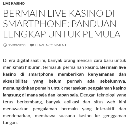
LIVE KASINO
BERMAIN LIVE KASINO DI
SMARTPHONE: PANDUAN
LENGKAP UNTUK PEMULA
05/09/2025
LEAVE A COMMENT
Di era digital saat ini, banyak orang mencari cara baru untuk
menikmati hiburan, termasuk permainan kasino.
Bermain live
kasino di smartphone memberikan kenyamanan dan
aksesibilitas yang belum pernah ada sebelumnya,
memungkinkan pemain untuk merasakan pengalaman kasino
langsung di mana saja dan kapan saja.
Dengan teknologi yang
terus berkembang, banyak aplikasi dan situs web kini
menawarkan pengalaman bermain yang interaktif dan
mendebarkan, membawa suasana kasino ke genggaman
tangan.