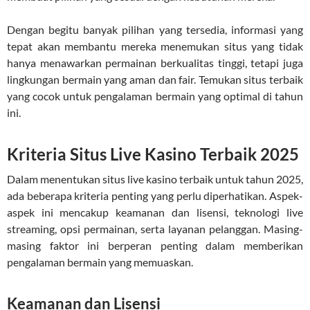
Dengan begitu banyak pilihan yang tersedia, informasi yang
tepat akan membantu mereka menemukan situs yang tidak
hanya menawarkan permainan berkualitas tinggi, tetapi juga
lingkungan bermain yang aman dan fair. Temukan situs terbaik
yang cocok untuk pengalaman bermain yang optimal di tahun
ini.
Kriteria Situs Live Kasino Terbaik 2025
Dalam menentukan situs live kasino terbaik untuk tahun 2025,
ada beberapa kriteria penting yang perlu diperhatikan. Aspek-
aspek ini mencakup keamanan dan lisensi, teknologi live
streaming, opsi permainan, serta layanan pelanggan. Masing-
masing faktor ini berperan penting dalam memberikan
pengalaman bermain yang memuaskan.
Keamanan dan Lisensi