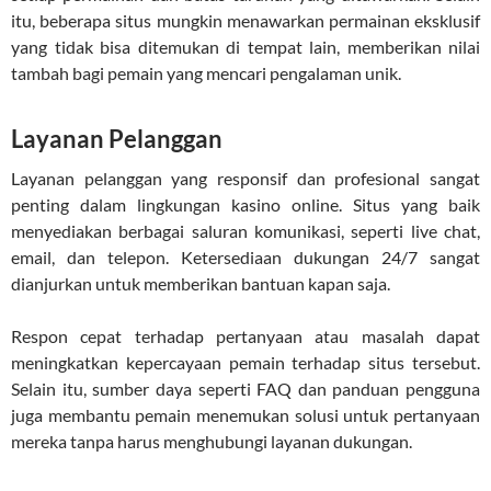
itu, beberapa situs mungkin menawarkan permainan eksklusif
yang tidak bisa ditemukan di tempat lain, memberikan nilai
tambah bagi pemain yang mencari pengalaman unik.
Layanan Pelanggan
Layanan pelanggan yang responsif dan profesional sangat
penting dalam lingkungan kasino online. Situs yang baik
menyediakan berbagai saluran komunikasi, seperti live chat,
email, dan telepon. Ketersediaan dukungan 24/7 sangat
dianjurkan untuk memberikan bantuan kapan saja.
Respon cepat terhadap pertanyaan atau masalah dapat
meningkatkan kepercayaan pemain terhadap situs tersebut.
Selain itu, sumber daya seperti FAQ dan panduan pengguna
juga membantu pemain menemukan solusi untuk pertanyaan
mereka tanpa harus menghubungi layanan dukungan.