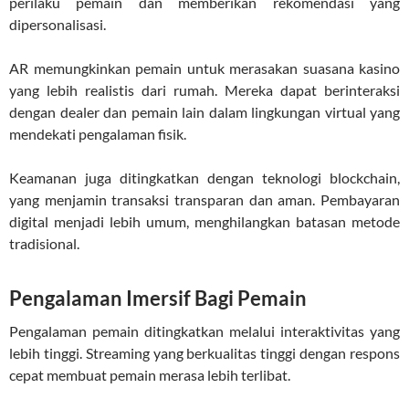
perilaku pemain dan memberikan rekomendasi yang
dipersonalisasi.
AR memungkinkan pemain untuk merasakan suasana kasino
yang lebih realistis dari rumah. Mereka dapat berinteraksi
dengan dealer dan pemain lain dalam lingkungan virtual yang
mendekati pengalaman fisik.
Keamanan juga ditingkatkan dengan teknologi blockchain,
yang menjamin transaksi transparan dan aman. Pembayaran
digital menjadi lebih umum, menghilangkan batasan metode
tradisional.
Pengalaman Imersif Bagi Pemain
Pengalaman pemain ditingkatkan melalui interaktivitas yang
lebih tinggi. Streaming yang berkualitas tinggi dengan respons
cepat membuat pemain merasa lebih terlibat.