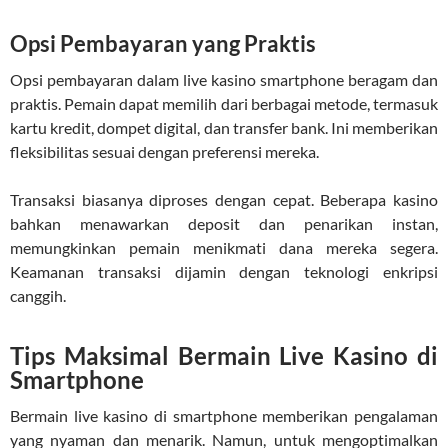
Opsi Pembayaran yang Praktis
Opsi pembayaran dalam live kasino smartphone beragam dan
praktis. Pemain dapat memilih dari berbagai metode, termasuk
kartu kredit, dompet digital, dan transfer bank. Ini memberikan
fleksibilitas sesuai dengan preferensi mereka.
Transaksi biasanya diproses dengan cepat. Beberapa kasino
bahkan menawarkan deposit dan penarikan instan,
memungkinkan pemain menikmati dana mereka segera.
Keamanan transaksi dijamin dengan teknologi enkripsi
canggih.
Tips Maksimal Bermain Live Kasino di
Smartphone
Bermain live kasino di smartphone memberikan pengalaman
yang nyaman dan menarik. Namun, untuk mengoptimalkan