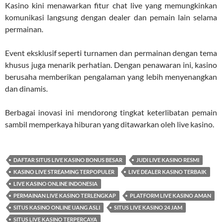
Kasino kini menawarkan fitur chat live yang memungkinkan
komunikasi langsung dengan dealer dan pemain lain selama
permainan.
Event eksklusif seperti turnamen dan permainan dengan tema
khusus juga menarik perhatian. Dengan penawaran ini, kasino
berusaha memberikan pengalaman yang lebih menyenangkan
dan dinamis.
Berbagai inovasi ini mendorong tingkat keterlibatan pemain
sambil memperkaya hiburan yang ditawarkan oleh live kasino.
DAFTAR SITUS LIVE KASINO BONUS BESAR
JUDI LIVE KASINO RESMI
KASINO LIVE STREAMING TERPOPULER
LIVE DEALER KASINO TERBAIK
LIVE KASINO ONLINE INDONESIA
PERMAINAN LIVE KASINO TERLENGKAP
PLATFORM LIVE KASINO AMAN
SITUS KASINO ONLINE UANG ASLI
SITUS LIVE KASINO 24 JAM
SITUS LIVE KASINO TERPERCAYA