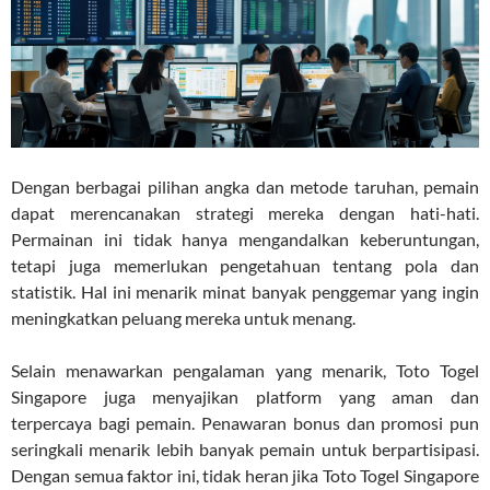
Dengan berbagai pilihan angka dan metode taruhan, pemain
dapat merencanakan strategi mereka dengan hati-hati.
Permainan ini tidak hanya mengandalkan keberuntungan,
tetapi juga memerlukan pengetahuan tentang pola dan
statistik. Hal ini menarik minat banyak penggemar yang ingin
meningkatkan peluang mereka untuk menang.
Selain menawarkan pengalaman yang menarik, Toto Togel
Singapore juga menyajikan platform yang aman dan
terpercaya bagi pemain. Penawaran bonus dan promosi pun
seringkali menarik lebih banyak pemain untuk berpartisipasi.
Dengan semua faktor ini, tidak heran jika Toto Togel Singapore