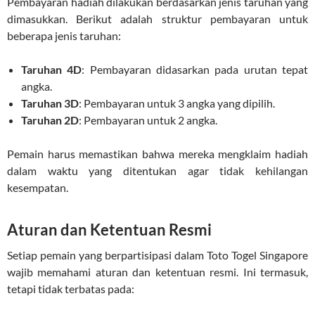
Pembayaran hadiah dilakukan berdasarkan jenis taruhan yang
dimasukkan. Berikut adalah struktur pembayaran untuk
beberapa jenis taruhan:
Taruhan 4D
: Pembayaran didasarkan pada urutan tepat
angka.
Taruhan 3D
: Pembayaran untuk 3 angka yang dipilih.
Taruhan 2D
: Pembayaran untuk 2 angka.
Pemain harus memastikan bahwa mereka mengklaim hadiah
dalam waktu yang ditentukan agar tidak kehilangan
kesempatan.
Aturan dan Ketentuan Resmi
Setiap pemain yang berpartisipasi dalam Toto Togel Singapore
wajib memahami aturan dan ketentuan resmi. Ini termasuk,
tetapi tidak terbatas pada: