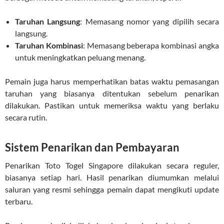
Taruhan Langsung
: Memasang nomor yang dipilih secara
langsung.
Taruhan Kombinasi
: Memasang beberapa kombinasi angka
untuk meningkatkan peluang menang.
Pemain juga harus memperhatikan batas waktu pemasangan
taruhan yang biasanya ditentukan sebelum penarikan
dilakukan. Pastikan untuk memeriksa waktu yang berlaku
secara rutin.
Sistem Penarikan dan Pembayaran
Penarikan Toto Togel Singapore dilakukan secara reguler,
biasanya setiap hari. Hasil penarikan diumumkan melalui
saluran yang resmi sehingga pemain dapat mengikuti update
terbaru.