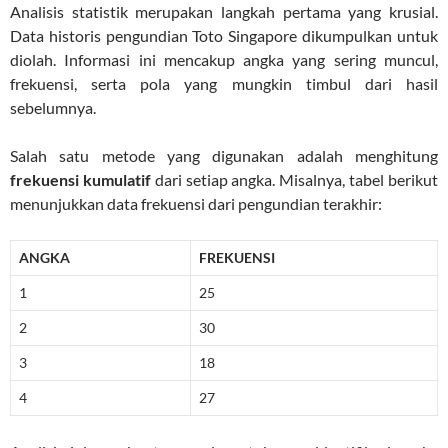
Analisis statistik merupakan langkah pertama yang krusial.
Data historis pengundian Toto Singapore dikumpulkan untuk
diolah. Informasi ini mencakup angka yang sering muncul,
frekuensi, serta pola yang mungkin timbul dari hasil
sebelumnya.
Salah satu metode yang digunakan adalah menghitung
frekuensi kumulatif
dari setiap angka. Misalnya, tabel berikut
menunjukkan data frekuensi dari pengundian terakhir:
ANGKA
FREKUENSI
1
25
2
30
3
18
4
27