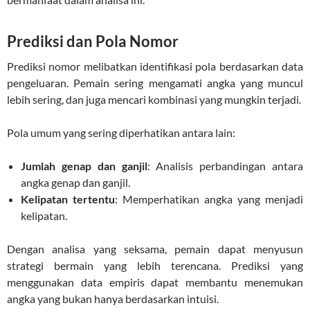
Prediksi dan Pola Nomor
Prediksi nomor melibatkan identifikasi pola berdasarkan data
pengeluaran. Pemain sering mengamati angka yang muncul
lebih sering, dan juga mencari kombinasi yang mungkin terjadi.
Pola umum yang sering diperhatikan antara lain:
Jumlah genap dan ganjil
: Analisis perbandingan antara
angka genap dan ganjil.
Kelipatan tertentu
: Memperhatikan angka yang menjadi
kelipatan.
Dengan analisa yang seksama, pemain dapat menyusun
strategi bermain yang lebih terencana. Prediksi yang
menggunakan data empiris dapat membantu menemukan
angka yang bukan hanya berdasarkan intuisi.