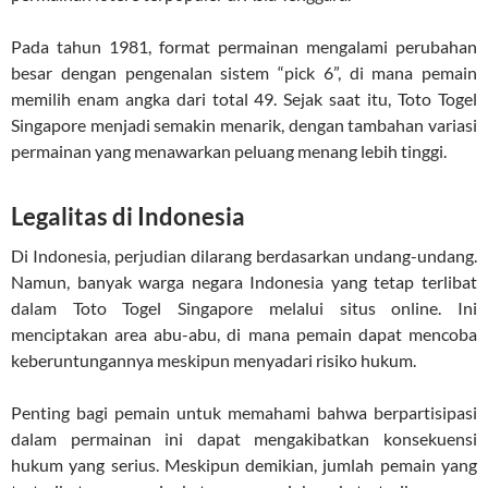
Pada tahun 1981, format permainan mengalami perubahan
besar dengan pengenalan sistem “pick 6”, di mana pemain
memilih enam angka dari total 49. Sejak saat itu, Toto Togel
Singapore menjadi semakin menarik, dengan tambahan variasi
permainan yang menawarkan peluang menang lebih tinggi.
Legalitas di Indonesia
Di Indonesia, perjudian dilarang berdasarkan undang-undang.
Namun, banyak warga negara Indonesia yang tetap terlibat
dalam Toto Togel Singapore melalui situs online. Ini
menciptakan area abu-abu, di mana pemain dapat mencoba
keberuntungannya meskipun menyadari risiko hukum.
Penting bagi pemain untuk memahami bahwa berpartisipasi
dalam permainan ini dapat mengakibatkan konsekuensi
hukum yang serius. Meskipun demikian, jumlah pemain yang