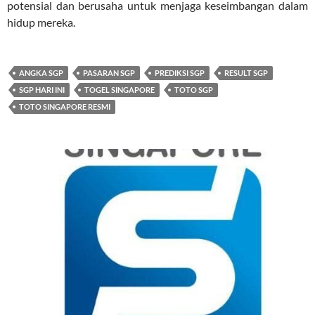
potensial dan berusaha untuk menjaga keseimbangan dalam
hidup mereka.
ANGKA SGP
PASARAN SGP
PREDIKSI SGP
RESULT SGP
SGP HARI INI
TOGEL SINGAPORE
TOTO SGP
TOTO SINGAPORE RESMI