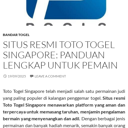
BANDAR TOGEL
SITUS RESMI TOTO TOGEL
SINGAPORE: PANDUAN
LENGKAP UNTUK PEMAIN
19/09/2025
LEAVE A COMMENT
Toto Togel Singapore telah menjadi salah satu permainan judi
yang paling populer di kalangan penggemar togel.
Situs resmi
Toto Togel Singapore menawarkan platform yang aman dan
terpercaya untuk memasang taruhan, menjamin pengalaman
bermain yang menyenangkan dan adil.
Dengan berbagai jenis
permainan dan banyak hadiah menarik, semakin banyak orang