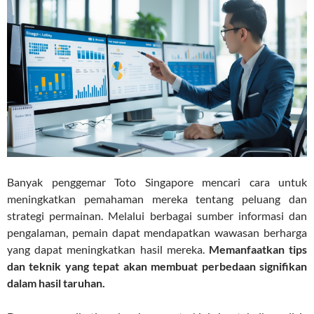
Banyak penggemar Toto Singapore mencari cara untuk
meningkatkan pemahaman mereka tentang peluang dan
strategi permainan. Melalui berbagai sumber informasi dan
pengalaman, pemain dapat mendapatkan wawasan berharga
yang dapat meningkatkan hasil mereka.
Memanfaatkan tips
dan teknik yang tepat akan membuat perbedaan signifikan
dalam hasil taruhan.