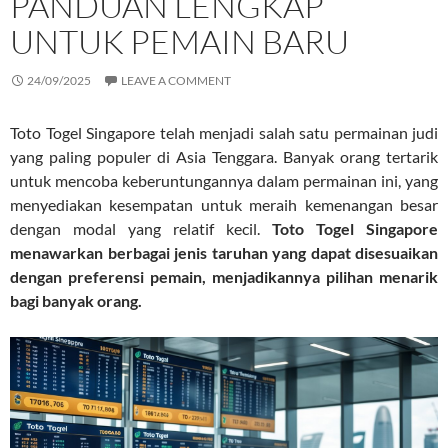
PANDUAN LENGKAP
UNTUK PEMAIN BARU
24/09/2025
LEAVE A COMMENT
Toto Togel Singapore telah menjadi salah satu permainan judi
yang paling populer di Asia Tenggara. Banyak orang tertarik
untuk mencoba keberuntungannya dalam permainan ini, yang
menyediakan kesempatan untuk meraih kemenangan besar
dengan modal yang relatif kecil.
Toto Togel Singapore
menawarkan berbagai jenis taruhan yang dapat disesuaikan
dengan preferensi pemain, menjadikannya pilihan menarik
bagi banyak orang.