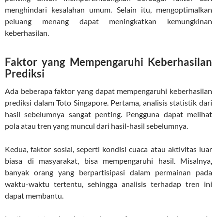
menghindari kesalahan umum. Selain itu, mengoptimalkan
peluang menang dapat meningkatkan kemungkinan
keberhasilan.
Faktor yang Mempengaruhi Keberhasilan
Prediksi
Ada beberapa faktor yang dapat mempengaruhi keberhasilan
prediksi dalam Toto Singapore. Pertama, analisis statistik dari
hasil sebelumnya sangat penting. Pengguna dapat melihat
pola atau tren yang muncul dari hasil-hasil sebelumnya.
Kedua, faktor sosial, seperti kondisi cuaca atau aktivitas luar
biasa di masyarakat, bisa mempengaruhi hasil. Misalnya,
banyak orang yang berpartisipasi dalam permainan pada
waktu-waktu tertentu, sehingga analisis terhadap tren ini
dapat membantu.