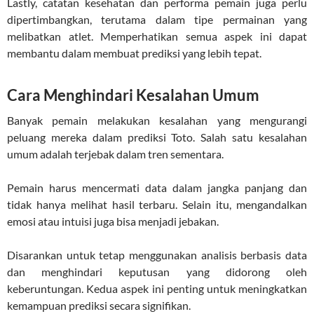
Lastly, catatan kesehatan dan performa pemain juga perlu
dipertimbangkan, terutama dalam tipe permainan yang
melibatkan atlet. Memperhatikan semua aspek ini dapat
membantu dalam membuat prediksi yang lebih tepat.
Cara Menghindari Kesalahan Umum
Banyak pemain melakukan kesalahan yang mengurangi
peluang mereka dalam prediksi Toto. Salah satu kesalahan
umum adalah terjebak dalam tren sementara.
Pemain harus mencermati data dalam jangka panjang dan
tidak hanya melihat hasil terbaru. Selain itu, mengandalkan
emosi atau intuisi juga bisa menjadi jebakan.
Disarankan untuk tetap menggunakan analisis berbasis data
dan menghindari keputusan yang didorong oleh
keberuntungan. Kedua aspek ini penting untuk meningkatkan
kemampuan prediksi secara signifikan.