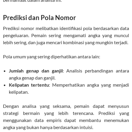
Prediksi dan Pola Nomor
Prediksi nomor melibatkan identifikasi pola berdasarkan data
pengeluaran. Pemain sering mengamati angka yang muncul
lebih sering, dan juga mencari kombinasi yang mungkin terjadi.
Pola umum yang sering diperhatikan antara lain:
Jumlah genap dan ganjil
: Analisis perbandingan antara
angka genap dan ganjil.
Kelipatan tertentu
: Memperhatikan angka yang menjadi
kelipatan.
Dengan analisa yang seksama, pemain dapat menyusun
strategi bermain yang lebih terencana. Prediksi yang
menggunakan data empiris dapat membantu menemukan
angka yang bukan hanya berdasarkan intuisi.