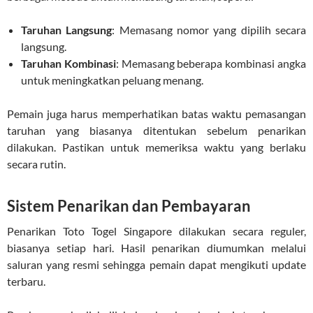
Taruhan Langsung
: Memasang nomor yang dipilih secara
langsung.
Taruhan Kombinasi
: Memasang beberapa kombinasi angka
untuk meningkatkan peluang menang.
Pemain juga harus memperhatikan batas waktu pemasangan
taruhan yang biasanya ditentukan sebelum penarikan
dilakukan. Pastikan untuk memeriksa waktu yang berlaku
secara rutin.
Sistem Penarikan dan Pembayaran
Penarikan Toto Togel Singapore dilakukan secara reguler,
biasanya setiap hari. Hasil penarikan diumumkan melalui
saluran yang resmi sehingga pemain dapat mengikuti update
terbaru.