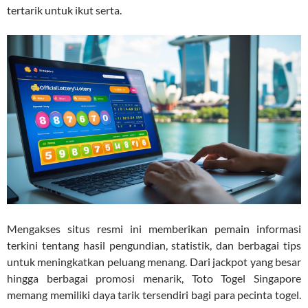
tertarik untuk ikut serta.
Mengakses situs resmi ini memberikan pemain informasi
terkini tentang hasil pengundian, statistik, dan berbagai tips
untuk meningkatkan peluang menang. Dari jackpot yang besar
hingga berbagai promosi menarik, Toto Togel Singapore
memang memiliki daya tarik tersendiri bagi para pecinta togel.