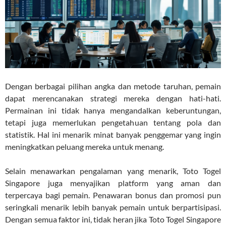
Dengan berbagai pilihan angka dan metode taruhan, pemain
dapat merencanakan strategi mereka dengan hati-hati.
Permainan ini tidak hanya mengandalkan keberuntungan,
tetapi juga memerlukan pengetahuan tentang pola dan
statistik. Hal ini menarik minat banyak penggemar yang ingin
meningkatkan peluang mereka untuk menang.
Selain menawarkan pengalaman yang menarik, Toto Togel
Singapore juga menyajikan platform yang aman dan
terpercaya bagi pemain. Penawaran bonus dan promosi pun
seringkali menarik lebih banyak pemain untuk berpartisipasi.
Dengan semua faktor ini, tidak heran jika Toto Togel Singapore