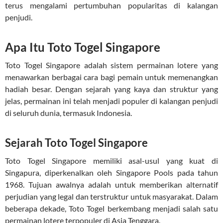
terus mengalami pertumbuhan popularitas di kalangan
penjudi.
Apa Itu Toto Togel Singapore
Toto Togel Singapore adalah sistem permainan lotere yang
menawarkan berbagai cara bagi pemain untuk memenangkan
hadiah besar. Dengan sejarah yang kaya dan struktur yang
jelas, permainan ini telah menjadi populer di kalangan penjudi
di seluruh dunia, termasuk Indonesia.
Sejarah Toto Togel Singapore
Toto Togel Singapore memiliki asal-usul yang kuat di
Singapura, diperkenalkan oleh Singapore Pools pada tahun
1968. Tujuan awalnya adalah untuk memberikan alternatif
perjudian yang legal dan terstruktur untuk masyarakat. Dalam
beberapa dekade, Toto Togel berkembang menjadi salah satu
permainan lotere terpopuler di Asia Tenggara.