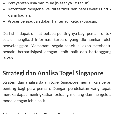
Persyaratan usia minimum (biasanya 18 tahun).
Ketentuan mengenai validitas tiket dan batas waktu untuk
klaim hadiah.
Proses pengaduan dalam hal terjadi ketidakpuasan.
Dari sini, dapat dilihat betapa pentingnya bagi pemain untuk
selalu mengikuti informasi terbaru yang diumumkan oleh
penyelenggara. Memahami segala aspek ini akan membantu
pemain berpartisipasi dengan lebih baik dan bertanggung
jawab.
Strategi dan Analisa Togel Singapore
Strategi dan analisa dalam togel Singapore memainkan peran
penting bagi para pemain. Dengan pendekatan yang tepat,
mereka dapat meningkatkan peluang menang dan mengelola
modal dengan lebih baik.