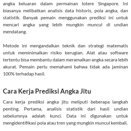
angka keluaran dalam permainan lotere Singapore. Ini
biasanya melibatkan analisis data historis, pola angka, dan
statistik. Banyak pemain menggunakan prediksi ini untuk
mencari angka yang lebih mungkin muncul di undian
mendatang.
Metode ini mengandalkan teknik dan strategi matematis
untuk meminimalkan risiko kerugian. Alat atau software
tertentu bisa membantu dalam meramalkan angka secara lebih
akurat. Pemain perlu memahami bahwa tidak ada jaminan
100% terhadap hasil.
Cara Kerja Prediksi Angka Jitu
Cara kerja prediksi angka jitu meliputi beberapa langkah
penting. Pertama, analisis statistik dari hasil undian
sebelumnya adalah kunci. Data ini digunakan untuk
mengidentifikasi pola atau tren yang mungkin muncul kembali.