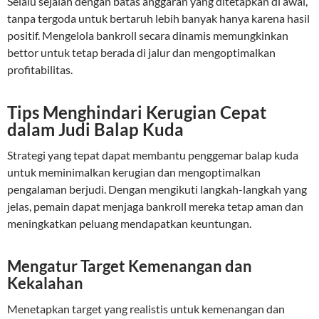
Selalu sejalan dengan batas anggaran yang ditetapkan di awal,
tanpa tergoda untuk bertaruh lebih banyak hanya karena hasil
positif. Mengelola bankroll secara dinamis memungkinkan
bettor untuk tetap berada di jalur dan mengoptimalkan
profitabilitas.
Tips Menghindari Kerugian Cepat
dalam Judi Balap Kuda
Strategi yang tepat dapat membantu penggemar balap kuda
untuk meminimalkan kerugian dan mengoptimalkan
pengalaman berjudi. Dengan mengikuti langkah-langkah yang
jelas, pemain dapat menjaga bankroll mereka tetap aman dan
meningkatkan peluang mendapatkan keuntungan.
Mengatur Target Kemenangan dan
Kekalahan
Menetapkan target yang realistis untuk kemenangan dan