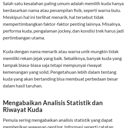
Salah satu kesalahan paling umum adalah memilih kuda hanya
berdasarkan nama atau penampilan fisik, seperti warna bulu.
Meskipun hal ini terlihat menarik, hal tersebut tidak
mempertimbangkan faktor-faktor penting lainnya. Misalnya,
performa kuda, pengalaman jockey, dan kondisi trek harus jadi
pertimbangan utama.
Kuda dengan nama menarik atau warna unik mungkin tidak
memiliki rekam jejak yang baik. Sebaliknya, banyak kuda yang
tampak biasa-biasa saja tetapi mempunyai riwayat
kemenangan yang solid. Pengetahuan lebih dalam tentang
kuda yang akan bertanding bisa membuat perbedaan besar
dalam hasil taruhan.
Mengabaikan Analisis Statistik dan
Riwayat Kuda
Pemula sering mengabaikan analisis statistik yang dapat
memberikan wawasan penting. Informasi seperti catatan