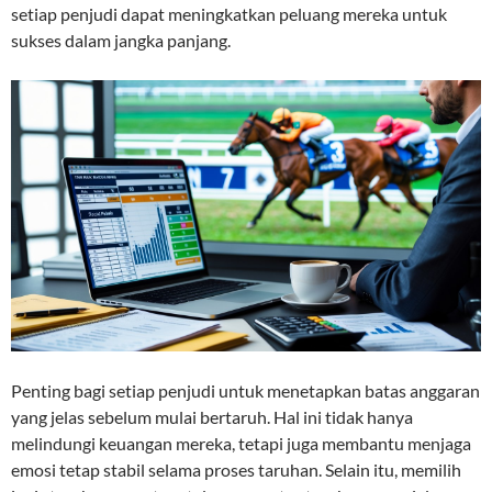
setiap penjudi dapat meningkatkan peluang mereka untuk
sukses dalam jangka panjang.
Penting bagi setiap penjudi untuk menetapkan batas anggaran
yang jelas sebelum mulai bertaruh. Hal ini tidak hanya
melindungi keuangan mereka, tetapi juga membantu menjaga
emosi tetap stabil selama proses taruhan. Selain itu, memilih