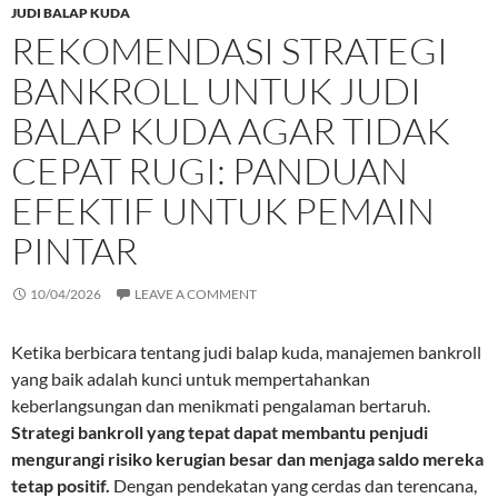
JUDI BALAP KUDA
REKOMENDASI STRATEGI
BANKROLL UNTUK JUDI
BALAP KUDA AGAR TIDAK
CEPAT RUGI: PANDUAN
EFEKTIF UNTUK PEMAIN
PINTAR
10/04/2026
LEAVE A COMMENT
Ketika berbicara tentang judi balap kuda, manajemen bankroll
yang baik adalah kunci untuk mempertahankan
keberlangsungan dan menikmati pengalaman bertaruh.
Strategi bankroll yang tepat dapat membantu penjudi
mengurangi risiko kerugian besar dan menjaga saldo mereka
tetap positif.
Dengan pendekatan yang cerdas dan terencana,