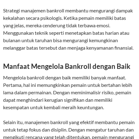
Strategi manajemen bankroll membantu mengurangi dampak
kekalahan secara psikologis. Ketika pemain memiliki batas
yang jelas, mereka cenderung tidak terbawa emosi.
Menggunakan teknik seperti menetapkan batas harian atau
bulanan untuk taruhan bisa mengurangi kemungkinan
melanggar batas tersebut dan menjaga kenyamanan finansial.
Manfaat Mengelola Bankroll dengan Baik
Mengelola bankroll dengan baik memiliki banyak manfaat.
Pertama, hal ini memungkinkan pemain untuk bertahan lebih
lama dalam permainan. Dengan meminimalisir risiko, pemain
dapat menghindari kerugian signifikan dan memiliki
kesempatan untuk kembali meraih keuntungan.
Selain itu, manajemen bankroll yang efektif membantu pemain
untuk tetap fokus dan disiplin. Dengan mengatur taruhan dan
mengikuti rencana yang telah ditentukan, pemain mengurangi