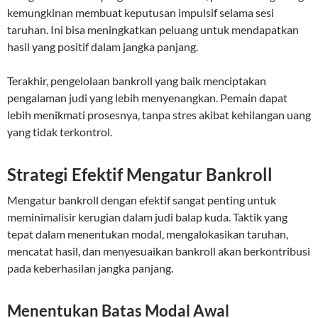
kemungkinan membuat keputusan impulsif selama sesi
taruhan. Ini bisa meningkatkan peluang untuk mendapatkan
hasil yang positif dalam jangka panjang.
Terakhir, pengelolaan bankroll yang baik menciptakan
pengalaman judi yang lebih menyenangkan. Pemain dapat
lebih menikmati prosesnya, tanpa stres akibat kehilangan uang
yang tidak terkontrol.
Strategi Efektif Mengatur Bankroll
Mengatur bankroll dengan efektif sangat penting untuk
meminimalisir kerugian dalam judi balap kuda. Taktik yang
tepat dalam menentukan modal, mengalokasikan taruhan,
mencatat hasil, dan menyesuaikan bankroll akan berkontribusi
pada keberhasilan jangka panjang.
Menentukan Batas Modal Awal