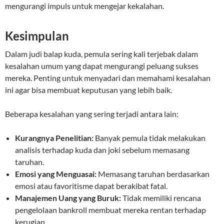
mengurangi impuls untuk mengejar kekalahan.
Kesimpulan
Dalam judi balap kuda, pemula sering kali terjebak dalam
kesalahan umum yang dapat mengurangi peluang sukses
mereka. Penting untuk menyadari dan memahami kesalahan
ini agar bisa membuat keputusan yang lebih baik.
Beberapa kesalahan yang sering terjadi antara lain:
Kurangnya Penelitian:
Banyak pemula tidak melakukan
analisis terhadap kuda dan joki sebelum memasang
taruhan.
Emosi yang Menguasai:
Memasang taruhan berdasarkan
emosi atau favoritisme dapat berakibat fatal.
Manajemen Uang yang Buruk:
Tidak memiliki rencana
pengelolaan bankroll membuat mereka rentan terhadap
kerugian.