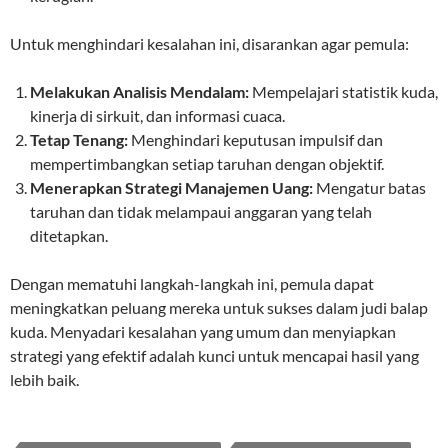
Untuk menghindari kesalahan ini, disarankan agar pemula:
Melakukan Analisis Mendalam:
Mempelajari statistik kuda,
kinerja di sirkuit, dan informasi cuaca.
Tetap Tenang:
Menghindari keputusan impulsif dan
mempertimbangkan setiap taruhan dengan objektif.
Menerapkan Strategi Manajemen Uang:
Mengatur batas
taruhan dan tidak melampaui anggaran yang telah
ditetapkan.
Dengan mematuhi langkah-langkah ini, pemula dapat
meningkatkan peluang mereka untuk sukses dalam judi balap
kuda. Menyadari kesalahan yang umum dan menyiapkan
strategi yang efektif adalah kunci untuk mencapai hasil yang
lebih baik.