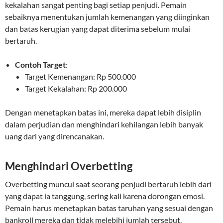
kekalahan sangat penting bagi setiap penjudi. Pemain
sebaiknya menentukan jumlah kemenangan yang diinginkan
dan batas kerugian yang dapat diterima sebelum mulai
bertaruh.
Contoh Target
:
Target Kemenangan: Rp 500.000
Target Kekalahan: Rp 200.000
Dengan menetapkan batas ini, mereka dapat lebih disiplin
dalam perjudian dan menghindari kehilangan lebih banyak
uang dari yang direncanakan.
Menghindari Overbetting
Overbetting muncul saat seorang penjudi bertaruh lebih dari
yang dapat ia tanggung, sering kali karena dorongan emosi.
Pemain harus menetapkan batas taruhan yang sesuai dengan
bankroll mereka dan tidak melebihi jumlah tersebut.