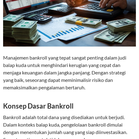
Manajemen bankroll yang tepat sangat penting dalam judi
balap kuda untuk menghindari kerugian yang cepat dan
menjaga keuangan dalam jangka panjang. Dengan strategi
yang baik, seseorang dapat meminimalisir risiko dan
memaksimalkan pengalaman bertaruh.
Konsep Dasar Bankroll
Bankroll adalah total dana yang disediakan untuk berjudi.
Dalam konteks balap kuda, pengelolaan bankroll dimulai
dengan menentukan jumlah uang yang siap diinvestasikan.