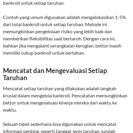
bankroll untuk setiap taruhan.
Contoh yang umum digunakan adalah mengalokasikan 1-5%
dari total bankroll untuk setiap taruhan. Metode ini
memungkinkan pengelolaan risiko yang lebih baik dan
memberikan fleksibilitas saat bertaruh. Dengan cara ini,
bahkan jika mengalami serangkaian kerugian, bettor masih
memiliki cukup bankroll untuk bertahan.
Mencatat dan Mengevaluasi Setiap
Taruhan
Mencatat setiap taruhan yang dilakukan adalah langkah
krusial dalam mengelola bankroll. Pencatatan memungkinkan
bettor untuk mengevaluasi kinerja mereka dari waktu ke
waktu.
Sebuah tabel sederhana bisa digunakan untuk mencatat
informasi penting, seperti tanggal, jenis taruhan, jumlah