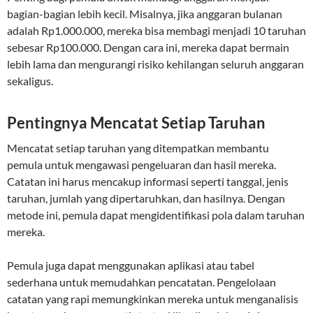
bagian-bagian lebih kecil. Misalnya, jika anggaran bulanan
adalah Rp1.000.000, mereka bisa membagi menjadi 10 taruhan
sebesar Rp100.000. Dengan cara ini, mereka dapat bermain
lebih lama dan mengurangi risiko kehilangan seluruh anggaran
sekaligus.
Pentingnya Mencatat Setiap Taruhan
Mencatat setiap taruhan yang ditempatkan membantu
pemula untuk mengawasi pengeluaran dan hasil mereka.
Catatan ini harus mencakup informasi seperti tanggal, jenis
taruhan, jumlah yang dipertaruhkan, dan hasilnya. Dengan
metode ini, pemula dapat mengidentifikasi pola dalam taruhan
mereka.
Pemula juga dapat menggunakan aplikasi atau tabel
sederhana untuk memudahkan pencatatan. Pengelolaan
catatan yang rapi memungkinkan mereka untuk menganalisis