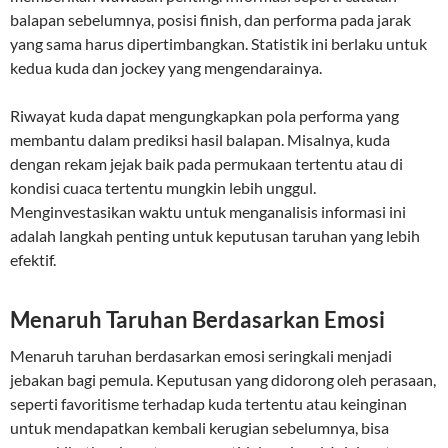
balapan sebelumnya, posisi finish, dan performa pada jarak
yang sama harus dipertimbangkan. Statistik ini berlaku untuk
kedua kuda dan jockey yang mengendarainya.
Riwayat kuda dapat mengungkapkan pola performa yang
membantu dalam prediksi hasil balapan. Misalnya, kuda
dengan rekam jejak baik pada permukaan tertentu atau di
kondisi cuaca tertentu mungkin lebih unggul.
Menginvestasikan waktu untuk menganalisis informasi ini
adalah langkah penting untuk keputusan taruhan yang lebih
efektif.
Menaruh Taruhan Berdasarkan Emosi
Menaruh taruhan berdasarkan emosi seringkali menjadi
jebakan bagi pemula. Keputusan yang didorong oleh perasaan,
seperti favoritisme terhadap kuda tertentu atau keinginan
untuk mendapatkan kembali kerugian sebelumnya, bisa