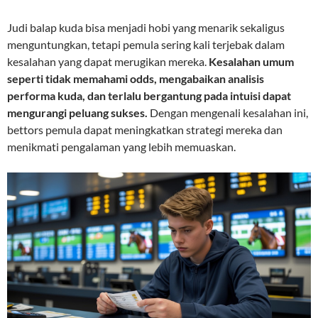
Judi balap kuda bisa menjadi hobi yang menarik sekaligus
menguntungkan, tetapi pemula sering kali terjebak dalam
kesalahan yang dapat merugikan mereka.
Kesalahan umum
seperti tidak memahami odds, mengabaikan analisis
performa kuda, dan terlalu bergantung pada intuisi dapat
mengurangi peluang sukses.
Dengan mengenali kesalahan ini,
bettors pemula dapat meningkatkan strategi mereka dan
menikmati pengalaman yang lebih memuaskan.