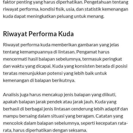
faktor penting yang harus diperhatikan. Pengetahuan tentang
riwayat performa, kondisi fisik, usia, dan statistik kemenangan
kuda dapat meningkatkan peluang untuk menang.
Riwayat Performa Kuda
Riwayat performa kuda memberikan gambaran yang jelas
tentang kemampuannya di lintasan. Pengamat harus
mencermati hasil balapan sebelumnya, termasuk peringkat
dan waktu yang dicapai. Kuda yang konsisten berada di posisi
teratas menunjukkan potensi yang lebih baik untuk
kemenangan di balapan berikutnya.
Analisis juga harus mencakup jenis balapan yang diikuti,
apakah balapan jarak pendek atau jarak jauh. Kuda yang
berhasil di berbagai jenis lintasan cenderung lebih adaptif dan
mampu bersaing dalam situasi yang beragam. Catatan yang
mencolok dalam balapan sebelumnya, seperti kecepatan rata-
rata, harus diperhatikan dengan seksama.