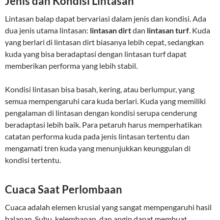
Jenis dan Kondisi Lintasan
Lintasan balap dapat bervariasi dalam jenis dan kondisi. Ada
dua jenis utama lintasan:
lintasan dirt
dan
lintasan turf
. Kuda
yang berlari di lintasan dirt biasanya lebih cepat, sedangkan
kuda yang bisa beradaptasi dengan lintasan turf dapat
memberikan performa yang lebih stabil.
Kondisi lintasan bisa basah, kering, atau berlumpur, yang
semua mempengaruhi cara kuda berlari. Kuda yang memiliki
pengalaman di lintasan dengan kondisi serupa cenderung
beradaptasi lebih baik. Para petaruh harus memperhatikan
catatan performa kuda pada jenis lintasan tertentu dan
mengamati tren kuda yang menunjukkan keunggulan di
kondisi tertentu.
Cuaca Saat Perlombaan
Cuaca adalah elemen krusial yang sangat mempengaruhi hasil
balapan. Suhu, kelembapan, dan angin dapat membuat