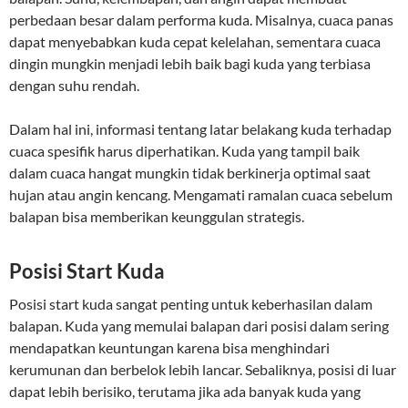
perbedaan besar dalam performa kuda. Misalnya, cuaca panas
dapat menyebabkan kuda cepat kelelahan, sementara cuaca
dingin mungkin menjadi lebih baik bagi kuda yang terbiasa
dengan suhu rendah.
Dalam hal ini, informasi tentang latar belakang kuda terhadap
cuaca spesifik harus diperhatikan. Kuda yang tampil baik
dalam cuaca hangat mungkin tidak berkinerja optimal saat
hujan atau angin kencang. Mengamati ramalan cuaca sebelum
balapan bisa memberikan keunggulan strategis.
Posisi Start Kuda
Posisi start kuda sangat penting untuk keberhasilan dalam
balapan. Kuda yang memulai balapan dari posisi dalam sering
mendapatkan keuntungan karena bisa menghindari
kerumunan dan berbelok lebih lancar. Sebaliknya, posisi di luar
dapat lebih berisiko, terutama jika ada banyak kuda yang