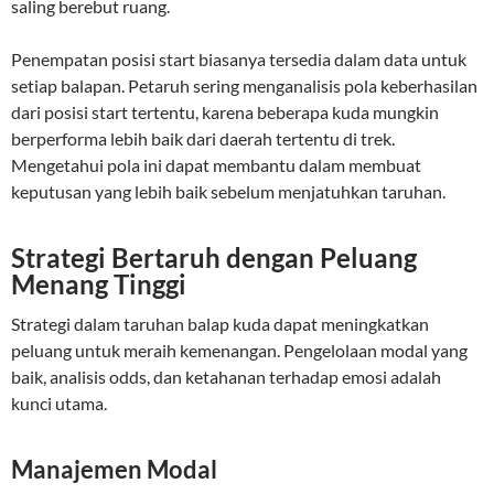
saling berebut ruang.
Penempatan posisi start biasanya tersedia dalam data untuk
setiap balapan. Petaruh sering menganalisis pola keberhasilan
dari posisi start tertentu, karena beberapa kuda mungkin
berperforma lebih baik dari daerah tertentu di trek.
Mengetahui pola ini dapat membantu dalam membuat
keputusan yang lebih baik sebelum menjatuhkan taruhan.
Strategi Bertaruh dengan Peluang
Menang Tinggi
Strategi dalam taruhan balap kuda dapat meningkatkan
peluang untuk meraih kemenangan. Pengelolaan modal yang
baik, analisis odds, dan ketahanan terhadap emosi adalah
kunci utama.
Manajemen Modal