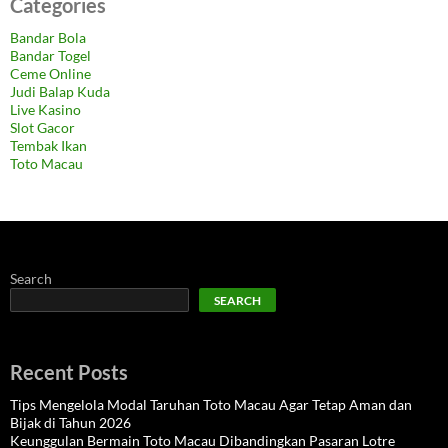
Categories
Bandar Bola
Bandar Togel
Ceme Online
Judi Balap Kuda
Live Kasino
Slot Gacor
Tembak Ikan
Toto Macau
Search
SEARCH
Recent Posts
Tips Mengelola Modal Taruhan Toto Macau Agar Tetap Aman dan
Bijak di Tahun 2026
Keunggulan Bermain Toto Macau Dibandingkan Pasaran Lotre