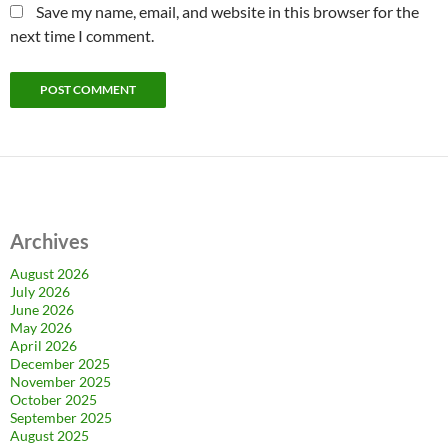
Save my name, email, and website in this browser for the
next time I comment.
Archives
August 2026
July 2026
June 2026
May 2026
April 2026
December 2025
November 2025
October 2025
September 2025
August 2025