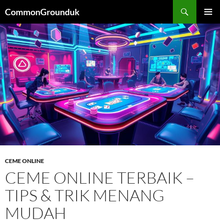
Skip
Search
CommonGrounduk
to
PRIMAR
content
MENU
CEME ONLINE
CEME ONLINE TERBAIK –
TIPS & TRIK MENANG
MUDAH