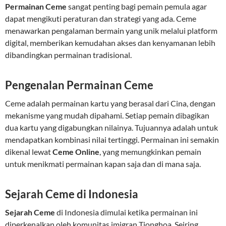
Permainan Ceme
sangat penting bagi pemain pemula agar
dapat mengikuti peraturan dan strategi yang ada. Ceme
menawarkan pengalaman bermain yang unik melalui platform
digital, memberikan kemudahan akses dan kenyamanan lebih
dibandingkan permainan tradisional.
Pengenalan Permainan Ceme
Ceme adalah permainan kartu yang berasal dari Cina, dengan
mekanisme yang mudah dipahami. Setiap pemain dibagikan
dua kartu yang digabungkan nilainya. Tujuannya adalah untuk
mendapatkan kombinasi nilai tertinggi. Permainan ini semakin
dikenal lewat
Ceme Online
, yang memungkinkan pemain
untuk menikmati permainan kapan saja dan di mana saja.
Sejarah Ceme di Indonesia
Sejarah Ceme
di Indonesia dimulai ketika permainan ini
diperkenalkan oleh komunitas imigran Tionghoa. Seiring