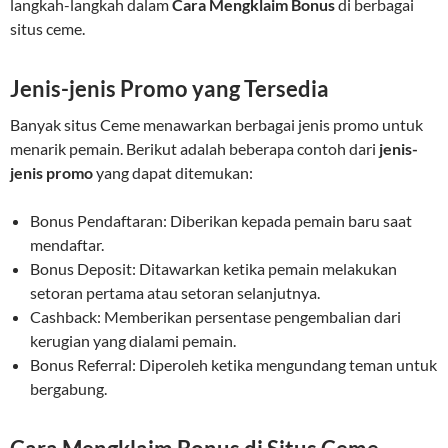
langkah-langkah dalam
Cara Mengklaim Bonus
di berbagai
situs ceme.
Jenis-jenis Promo yang Tersedia
Banyak situs Ceme menawarkan berbagai jenis promo untuk
menarik pemain. Berikut adalah beberapa contoh dari
jenis-
jenis promo
yang dapat ditemukan:
Bonus Pendaftaran: Diberikan kepada pemain baru saat
mendaftar.
Bonus Deposit: Ditawarkan ketika pemain melakukan
setoran pertama atau setoran selanjutnya.
Cashback: Memberikan persentase pengembalian dari
kerugian yang dialami pemain.
Bonus Referral: Diperoleh ketika mengundang teman untuk
bergabung.