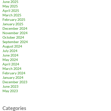
June 2025
May 2025
April 2025
March 2025
February 2025
January 2025
December 2024
November 2024
October 2024
September 2024
August 2024
July 2024
June 2024
May 2024
April 2024
March 2024
February 2024
January 2024
December 2023
June 2023
May 2023
Categories