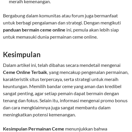
meraih kemenangan.
Bergabung dalam komunitas atau forum juga bermanfaat
untuk berbagi pengalaman dan strategi. Dengan mengikuti
panduan bermain ceme online
ini, pemula akan lebih siap
untuk memasuki dunia permainan ceme online.
Kesimpulan
Dalam artikel ini, telah dibahas secara mendetail mengenai
Ceme Online Terbaik
, yang mencakup pengenalan permainan,
karakteristik situs terpercaya, serta strategi untuk meraih
keuntungan. Memilih bandar ceme yang aman dan kredibel
sangat penting, agar setiap pemain dapat bermain dengan
tenang dan fokus. Selain itu, informasi mengenai promo bonus
dan cara mengklaimnya juga sangat membantu dalam
meningkatkan potensi kemenangan.
Kesimpulan Permainan Ceme
menunjukkan bahwa