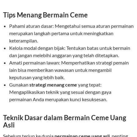
Tips Menang Bermain Ceme
Pahami aturan dasar: Mengetahui semua aturan permainan
merupakan langkah pertama untuk meningkatkan
keterampilan.
Kelola modal dengan bijak: Tentukan batas untuk bermain
dan jangan melebihi anggaran yang telah ditetapkan.
Amati permainan lawan: Memperhatikan strategi pemain
lain bisa memberikan wawasan untuk mengambil
keputusan yang lebih baik.
Gunakan
strategi menang ceme
yang tepat:
Mengaplikasikan teknik yang sesuai dengan gaya
permainan Anda merupakan kunci kesuksesan.
Teknik Dasar dalam Bermain Ceme Uang
Asli
Sebelum terjun ke dunia
permainan ceme uang asli
, penting