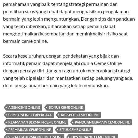
pemahaman yang baik tentang strategi permainan dan
pemilihan situs yang tepat dapat menghasilkan pengalaman
bermain yang lebih menguntungkan. Dengan tips dan panduan
yang telah diberikan, diharapkan setiap pemain dapat
mengoptimalkan kesempatan dan meminimalisir risiko saat
bermain ceme online.
Secara keseluruhan, dengan pendekatan yang bijak dan
informatif, pemain dapat menjelajahi dunia Ceme Online
dengan percaya diri. Jangan ragu untuk menerapkan strategi
yang telah dipelajari dan manfaatkan setiap peluang yang ada,
demi pengalaman bermain yang lebih memuaskan.
AGEN CEME ONLINE
BONUS CEME ONLINE
CEME ONLINE TERPERCAYA
JACKPOT CEME ONLINE
KEAMANAN BERMAIN CEME ONLINE
PANDUAN BERMAIN CEME ONLINE
PERMAINAN CEME ONLINE
SITUS CEME ONLINE
STRATEGI BERMAIN CEME ONLINE
TIPS MENANG CEME ONLINE