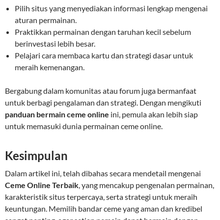
Pilih situs yang menyediakan informasi lengkap mengenai
aturan permainan.
Praktikkan permainan dengan taruhan kecil sebelum
berinvestasi lebih besar.
Pelajari cara membaca kartu dan strategi dasar untuk
meraih kemenangan.
Bergabung dalam komunitas atau forum juga bermanfaat
untuk berbagi pengalaman dan strategi. Dengan mengikuti
panduan bermain ceme online
ini, pemula akan lebih siap
untuk memasuki dunia permainan ceme online.
Kesimpulan
Dalam artikel ini, telah dibahas secara mendetail mengenai
Ceme Online Terbaik
, yang mencakup pengenalan permainan,
karakteristik situs terpercaya, serta strategi untuk meraih
keuntungan. Memilih bandar ceme yang aman dan kredibel