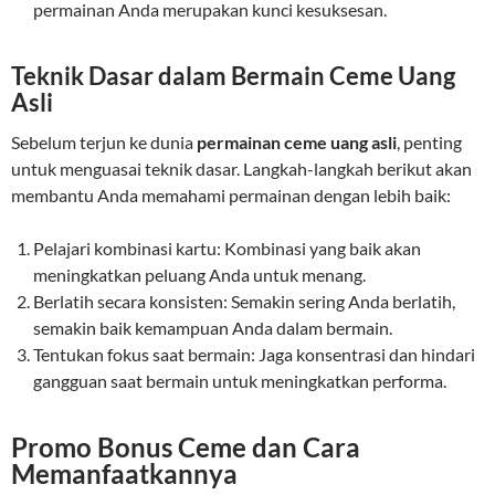
permainan Anda merupakan kunci kesuksesan.
Teknik Dasar dalam Bermain Ceme Uang
Asli
Sebelum terjun ke dunia
permainan ceme uang asli
, penting
untuk menguasai teknik dasar. Langkah-langkah berikut akan
membantu Anda memahami permainan dengan lebih baik:
Pelajari kombinasi kartu: Kombinasi yang baik akan
meningkatkan peluang Anda untuk menang.
Berlatih secara konsisten: Semakin sering Anda berlatih,
semakin baik kemampuan Anda dalam bermain.
Tentukan fokus saat bermain: Jaga konsentrasi dan hindari
gangguan saat bermain untuk meningkatkan performa.
Promo Bonus Ceme dan Cara
Memanfaatkannya