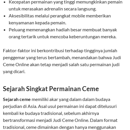
Kecepatan permainan yang tinggi memungkinkan pemain
untuk merasakan adrenalin secara langsung.
Aksesibilitas melalui perangkat mobile memberikan
kenyamanan kepada pemain.
Peluang memenangkan hadiah besar membuat banyak
orang tertarik untuk mencoba keberuntungan mereka.
Faktor-faktor ini berkontribusi terhadap tingginya jumlah
penggemar yang terus bertambah, menandakan bahwa Judi
Ceme Online akan tetap menjadi salah satu permainan judi
yang dicari.
Sejarah Singkat Permainan Ceme
Sejarah ceme
memiliki akar yang dalam dalam budaya
perjudian di Asia. Asal usul permainan ini dapat ditelusuri
kembali ke budaya tradisional, sebelum akhirnya
bertransformasi menjadi Judi Ceme Online. Dalam format
tradisional, ceme dimainkan dengan hanya menggunakan