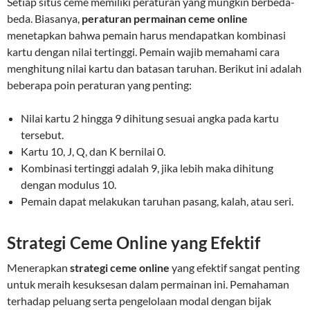
Setiap situs ceme memiliki peraturan yang mungkin berbeda-
beda. Biasanya,
peraturan permainan ceme online
menetapkan bahwa pemain harus mendapatkan kombinasi
kartu dengan nilai tertinggi. Pemain wajib memahami cara
menghitung nilai kartu dan batasan taruhan. Berikut ini adalah
beberapa poin peraturan yang penting:
Nilai kartu 2 hingga 9 dihitung sesuai angka pada kartu
tersebut.
Kartu 10, J, Q, dan K bernilai 0.
Kombinasi tertinggi adalah 9, jika lebih maka dihitung
dengan modulus 10.
Pemain dapat melakukan taruhan pasang, kalah, atau seri.
Strategi Ceme Online yang Efektif
Menerapkan
strategi ceme online
yang efektif sangat penting
untuk meraih kesuksesan dalam permainan ini. Pemahaman
terhadap peluang serta pengelolaan modal dengan bijak