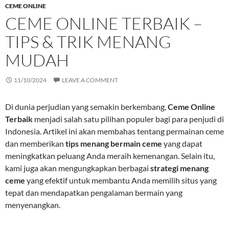
CEME ONLINE
CEME ONLINE TERBAIK –
TIPS & TRIK MENANG
MUDAH
11/10/2024
LEAVE A COMMENT
Di dunia perjudian yang semakin berkembang,
Ceme Online
Terbaik
menjadi salah satu pilihan populer bagi para penjudi di
Indonesia. Artikel ini akan membahas tentang permainan ceme
dan memberikan
tips menang bermain ceme
yang dapat
meningkatkan peluang Anda meraih kemenangan. Selain itu,
kami juga akan mengungkapkan berbagai
strategi menang
ceme
yang efektif untuk membantu Anda memilih situs yang
tepat dan mendapatkan pengalaman bermain yang
menyenangkan.