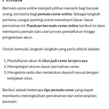
Bermain ceme online menjadi pilihan menarik bagi banyak
orang, terutama bagi
pemula ceme online
. Sebagai langkah
pertama, sangat penting untuk memahami dasar-dasar
permainan ini.
Panduan bermain ceme online
berikut ini akan
membantu pemain baru dari proses pendaftaran hingga
pengelolaan akun.
Untuk memulai, langkah-langkah yang perlu diikuti adalah:
Pendaftaran akun di
situs judi ceme terpercaya
.
Mempelajari aturan dasar permainan ceme.
Mengelola saldo dan melakukan deposit sesuai dengan
kebijakan situs.
Berikut adalah beberapa
tips pemula ceme
yang dapat
membantu meningkatkan pemahaman dan keterampilan
bermain: