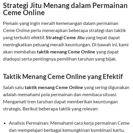
Strategi Jitu Menang dalam Permainan
Ceme Online
Pemain yang ingin meraih kemenangan dalam permainan
Ceme Online perlu menerapkan beberapa strategi dan taktik
yang terbukti efektif.
Strategi Ceme Jitu
yang tepat dapat
meningkatkan peluang meraih keuntungan. Di bawah ini, kami
akan membahas
taktik menang Ceme Online
yang dapat
diadopsi serta pentingnya pemilihan taruhan yang bijak.
Taktik Menang Ceme Online yang Efektif
Salah satu
taktik menang Ceme Online
yang sering digunakan
adalah memahami pola permainan dan membaca situasi.
Mengamati tren taruhan dapat memberikan keuntungan
strategis. Berikut beberapa taktik yang relevan:
Analisis Permainan: Memahami cara kerja permainan Ceme
dan mempelajari berbagai kemungkinan kombinasi kartu.