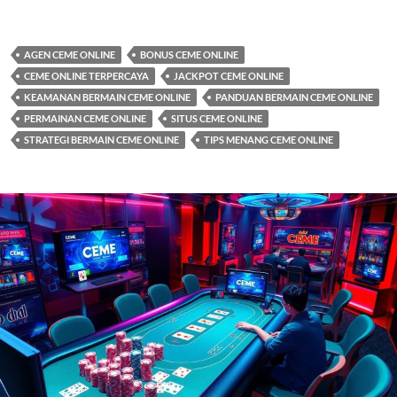
AGEN CEME ONLINE
BONUS CEME ONLINE
CEME ONLINE TERPERCAYA
JACKPOT CEME ONLINE
KEAMANAN BERMAIN CEME ONLINE
PANDUAN BERMAIN CEME ONLINE
PERMAINAN CEME ONLINE
SITUS CEME ONLINE
STRATEGI BERMAIN CEME ONLINE
TIPS MENANG CEME ONLINE