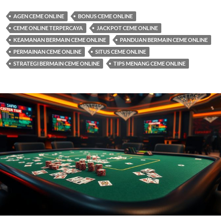
AGEN CEME ONLINE
BONUS CEME ONLINE
CEME ONLINE TERPERCAYA
JACKPOT CEME ONLINE
KEAMANAN BERMAIN CEME ONLINE
PANDUAN BERMAIN CEME ONLINE
PERMAINAN CEME ONLINE
SITUS CEME ONLINE
STRATEGI BERMAIN CEME ONLINE
TIPS MENANG CEME ONLINE