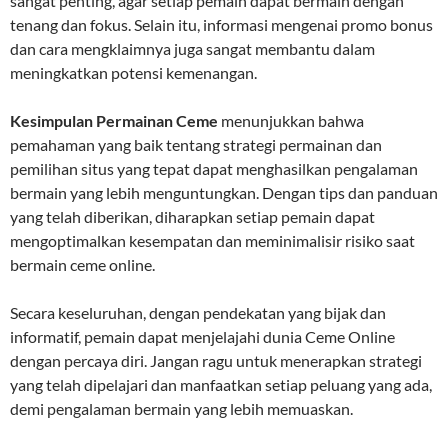
sangat penting, agar setiap pemain dapat bermain dengan
tenang dan fokus. Selain itu, informasi mengenai promo bonus
dan cara mengklaimnya juga sangat membantu dalam
meningkatkan potensi kemenangan.
Kesimpulan Permainan Ceme
menunjukkan bahwa
pemahaman yang baik tentang strategi permainan dan
pemilihan situs yang tepat dapat menghasilkan pengalaman
bermain yang lebih menguntungkan. Dengan tips dan panduan
yang telah diberikan, diharapkan setiap pemain dapat
mengoptimalkan kesempatan dan meminimalisir risiko saat
bermain ceme online.
Secara keseluruhan, dengan pendekatan yang bijak dan
informatif, pemain dapat menjelajahi dunia Ceme Online
dengan percaya diri. Jangan ragu untuk menerapkan strategi
yang telah dipelajari dan manfaatkan setiap peluang yang ada,
demi pengalaman bermain yang lebih memuaskan.