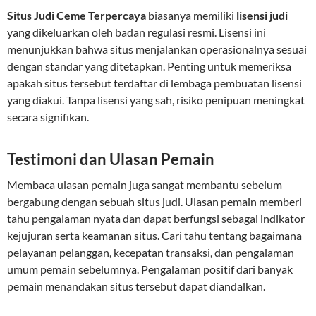
Situs Judi Ceme Terpercaya
biasanya memiliki
lisensi judi
yang dikeluarkan oleh badan regulasi resmi. Lisensi ini
menunjukkan bahwa situs menjalankan operasionalnya sesuai
dengan standar yang ditetapkan. Penting untuk memeriksa
apakah situs tersebut terdaftar di lembaga pembuatan lisensi
yang diakui. Tanpa lisensi yang sah, risiko penipuan meningkat
secara signifikan.
Testimoni dan Ulasan Pemain
Membaca ulasan pemain juga sangat membantu sebelum
bergabung dengan sebuah situs judi. Ulasan pemain memberi
tahu pengalaman nyata dan dapat berfungsi sebagai indikator
kejujuran serta keamanan situs. Cari tahu tentang bagaimana
pelayanan pelanggan, kecepatan transaksi, dan pengalaman
umum pemain sebelumnya. Pengalaman positif dari banyak
pemain menandakan situs tersebut dapat diandalkan.