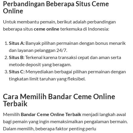
Perbandingan Beberapa Situs Ceme
Online
Untuk membantu pemain, berikut adalah perbandingan
beberapa situs
ceme online
terkemuka di Indonesia:
Situs A:
Banyak pilihan permainan dengan bonus menarik
dan layanan pelanggan 24/7.
Situs B:
Terkenal karena transaksi cepat dan aman serta
metode deposit yang beragam.
Situs C:
Menyediakan berbagai pilihan permainan dengan
tingkatan limit taruhan yang fleksibel.
Cara Memilih Bandar Ceme Online
Terbaik
Memilih
Bandar Ceme Online Terbaik
menjadi langkah awal
bagi pemain yang ingin memaksimalkan pengalaman bermain.
Dalam memilih, beberapa faktor penting perlu