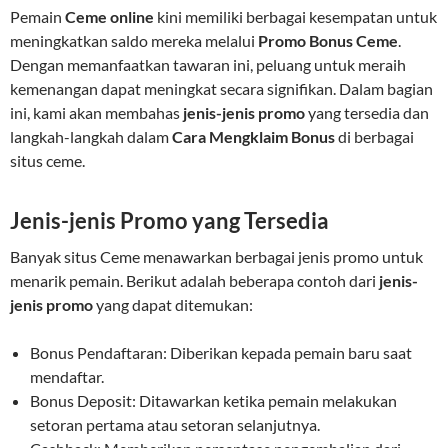
Pemain
Ceme online
kini memiliki berbagai kesempatan untuk
meningkatkan saldo mereka melalui
Promo Bonus Ceme
.
Dengan memanfaatkan tawaran ini, peluang untuk meraih
kemenangan dapat meningkat secara signifikan. Dalam bagian
ini, kami akan membahas
jenis-jenis promo
yang tersedia dan
langkah-langkah dalam
Cara Mengklaim Bonus
di berbagai
situs ceme.
Jenis-jenis Promo yang Tersedia
Banyak situs Ceme menawarkan berbagai jenis promo untuk
menarik pemain. Berikut adalah beberapa contoh dari
jenis-
jenis promo
yang dapat ditemukan:
Bonus Pendaftaran: Diberikan kepada pemain baru saat
mendaftar.
Bonus Deposit: Ditawarkan ketika pemain melakukan
setoran pertama atau setoran selanjutnya.