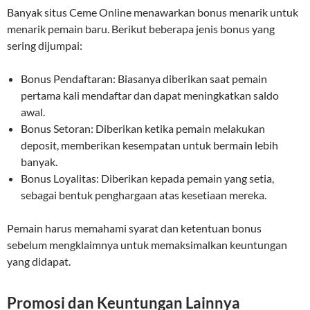
Banyak situs Ceme Online menawarkan bonus menarik untuk
menarik pemain baru. Berikut beberapa jenis bonus yang
sering dijumpai:
Bonus Pendaftaran: Biasanya diberikan saat pemain
pertama kali mendaftar dan dapat meningkatkan saldo
awal.
Bonus Setoran: Diberikan ketika pemain melakukan
deposit, memberikan kesempatan untuk bermain lebih
banyak.
Bonus Loyalitas: Diberikan kepada pemain yang setia,
sebagai bentuk penghargaan atas kesetiaan mereka.
Pemain harus memahami syarat dan ketentuan bonus
sebelum mengklaimnya untuk memaksimalkan keuntungan
yang didapat.
Promosi dan Keuntungan Lainnya