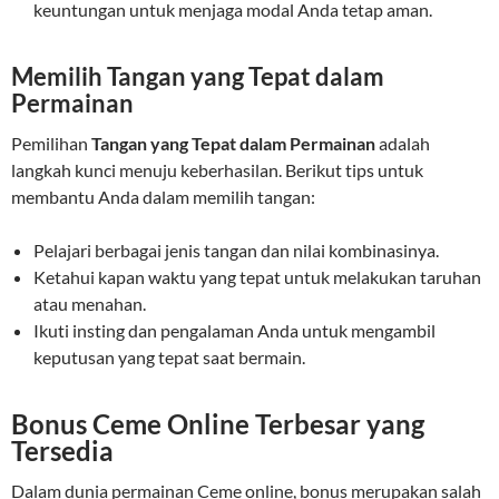
keuntungan untuk menjaga modal Anda tetap aman.
Memilih Tangan yang Tepat dalam
Permainan
Pemilihan
Tangan yang Tepat dalam Permainan
adalah
langkah kunci menuju keberhasilan. Berikut tips untuk
membantu Anda dalam memilih tangan:
Pelajari berbagai jenis tangan dan nilai kombinasinya.
Ketahui kapan waktu yang tepat untuk melakukan taruhan
atau menahan.
Ikuti insting dan pengalaman Anda untuk mengambil
keputusan yang tepat saat bermain.
Bonus Ceme Online Terbesar yang
Tersedia
Dalam dunia permainan Ceme online, bonus merupakan salah