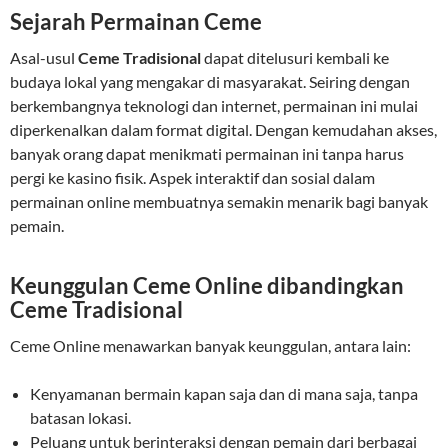
Sejarah Permainan Ceme
Asal-usul
Ceme Tradisional
dapat ditelusuri kembali ke
budaya lokal yang mengakar di masyarakat. Seiring dengan
berkembangnya teknologi dan internet, permainan ini mulai
diperkenalkan dalam format digital. Dengan kemudahan akses,
banyak orang dapat menikmati permainan ini tanpa harus
pergi ke kasino fisik. Aspek interaktif dan sosial dalam
permainan online membuatnya semakin menarik bagi banyak
pemain.
Keunggulan Ceme Online dibandingkan
Ceme Tradisional
Ceme Online menawarkan banyak keunggulan, antara lain:
Kenyamanan bermain kapan saja dan di mana saja, tanpa
batasan lokasi.
Peluang untuk berinteraksi dengan pemain dari berbagai