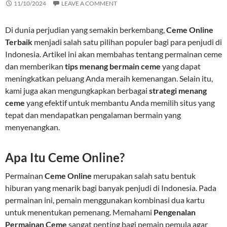
11/10/2024
LEAVE A COMMENT
Di dunia perjudian yang semakin berkembang,
Ceme Online
Terbaik
menjadi salah satu pilihan populer bagi para penjudi di
Indonesia. Artikel ini akan membahas tentang permainan ceme
dan memberikan
tips menang bermain ceme
yang dapat
meningkatkan peluang Anda meraih kemenangan. Selain itu,
kami juga akan mengungkapkan berbagai
strategi menang
ceme
yang efektif untuk membantu Anda memilih situs yang
tepat dan mendapatkan pengalaman bermain yang
menyenangkan.
Apa Itu Ceme Online?
Permainan
Ceme Online
merupakan salah satu bentuk
hiburan yang menarik bagi banyak penjudi di Indonesia. Pada
permainan ini, pemain menggunakan kombinasi dua kartu
untuk menentukan pemenang. Memahami
Pengenalan
Permainan Ceme
sangat penting bagi pemain pemula agar