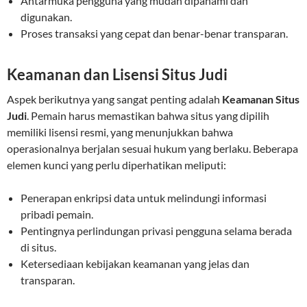
Antarmuka pengguna yang mudah dipahami dan
digunakan.
Proses transaksi yang cepat dan benar-benar transparan.
Keamanan dan Lisensi Situs Judi
Aspek berikutnya yang sangat penting adalah
Keamanan Situs
Judi
. Pemain harus memastikan bahwa situs yang dipilih
memiliki lisensi resmi, yang menunjukkan bahwa
operasionalnya berjalan sesuai hukum yang berlaku. Beberapa
elemen kunci yang perlu diperhatikan meliputi:
Penerapan enkripsi data untuk melindungi informasi
pribadi pemain.
Pentingnya perlindungan privasi pengguna selama berada
di situs.
Ketersediaan kebijakan keamanan yang jelas dan
transparan.