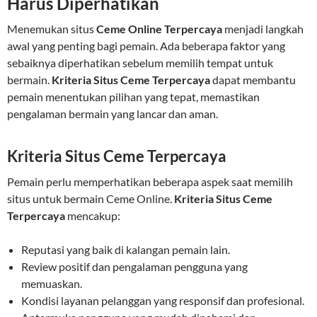
Harus Diperhatikan
Menemukan situs
Ceme Online Terpercaya
menjadi langkah
awal yang penting bagi pemain. Ada beberapa faktor yang
sebaiknya diperhatikan sebelum memilih tempat untuk
bermain.
Kriteria Situs Ceme Terpercaya
dapat membantu
pemain menentukan pilihan yang tepat, memastikan
pengalaman bermain yang lancar dan aman.
Kriteria Situs Ceme Terpercaya
Pemain perlu memperhatikan beberapa aspek saat memilih
situs untuk bermain Ceme Online.
Kriteria Situs Ceme
Terpercaya
mencakup:
Reputasi yang baik di kalangan pemain lain.
Review positif dan pengalaman pengguna yang
memuaskan.
Kondisi layanan pelanggan yang responsif dan profesional.