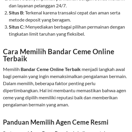
dan layanan pelanggan 24/7.
Situs B:
Terkenal karena transaksi cepat dan aman serta
metode deposit yang beragam.
Situs C:
Menyediakan berbagai pilihan permainan dengan
tingkatan limit taruhan yang fleksibel.
Cara Memilih Bandar Ceme Online
Terbaik
Memilih
Bandar Ceme Online Terbaik
menjadi langkah awal
bagi pemain yang ingin memaksimalkan pengalaman bermain.
Dalam memilih, beberapa faktor penting perlu
dipertimbangkan. Hal ini membantu memastikan bahwa agen
ceme yang dipilih memiliki reputasi baik dan memberikan
pengalaman bermain yang aman.
Panduan Memilih Agen Ceme Resmi