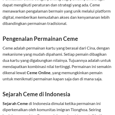
dapat mengikuti peraturan dan strategi yang ada. Ceme
menawarkan pengalaman bermain yang unik melalui platform
digital, memberikan kemudahan akses dan kenyamanan lebih
dibandingkan permainan tradisional.
Pengenalan Permainan Ceme
Ceme adalah permainan kartu yang berasal dari Cina, dengan
mekanisme yang mudah dipahami. Setiap pemain dibagikan
dua kartu yang digabungkan nilainya. Tujuannya adalah untuk
mendapatkan kombinasi nilai tertinggi. Permainan ini semakin
dikenal lewat
Ceme Online
, yang memungkinkan pemain
untuk menikmati permainan kapan saja dan di mana saja.
Sejarah Ceme di Indonesia
Sejarah Ceme
di Indonesia dimulai ketika permainan ini
diperkenalkan oleh komunitas imigran Tionghoa. Seiring