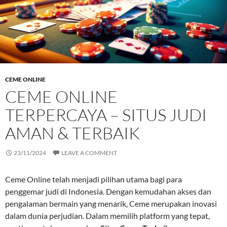
CEME ONLINE
CEME ONLINE
TERPERCAYA – SITUS JUDI
AMAN & TERBAIK
23/11/2024
LEAVE A COMMENT
Ceme Online telah menjadi pilihan utama bagi para
penggemar judi di Indonesia. Dengan kemudahan akses dan
pengalaman bermain yang menarik, Ceme merupakan inovasi
dalam dunia perjudian. Dalam memilih platform yang tepat,