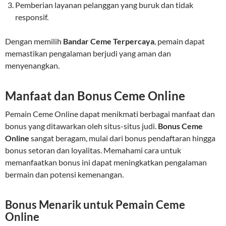
Pemberian layanan pelanggan yang buruk dan tidak
responsif.
Dengan memilih
Bandar Ceme Terpercaya
, pemain dapat
memastikan pengalaman berjudi yang aman dan
menyenangkan.
Manfaat dan Bonus Ceme Online
Pemain Ceme Online dapat menikmati berbagai manfaat dan
bonus yang ditawarkan oleh situs-situs judi.
Bonus Ceme
Online
sangat beragam, mulai dari bonus pendaftaran hingga
bonus setoran dan loyalitas. Memahami cara untuk
memanfaatkan bonus ini dapat meningkatkan pengalaman
bermain dan potensi kemenangan.
Bonus Menarik untuk Pemain Ceme
Online