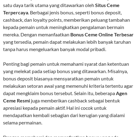
satu daya tarik utama yang ditawarkan oleh
Situs Ceme
Terpercaya
. Berbagai jenis bonus, seperti bonus deposit,
cashback, dan loyalty points, memberikan peluang tambahan
kepada pemain untuk meningkatkan pengalaman bermain
mereka. Dengan memanfaatkan
Bonus Ceme Online Terbesar
yang tersedia, pemain dapat melakukan lebih banyak taruhan
tanpa harus mengeluarkan banyak modal pribadi.
Penting bagi pemain untuk memahami syarat dan ketentuan
yang melekat pada setiap bonus yang ditawarkan. Misalnya,
bonus deposit biasanya mensyaratkan pemain untuk
melakukan setoran awal yang memenuhi kriteria tertentu agar
dapat mengklaim bonus tersebut. Selain itu, beberapa
Agen
Ceme Resmi
juga memberikan cashback sebagai bentuk
apresiasi kepada pemain aktif. Hal ini cocok untuk
mendapatkan kembali sebagian dari kerugian yang dialami
selama permainan.