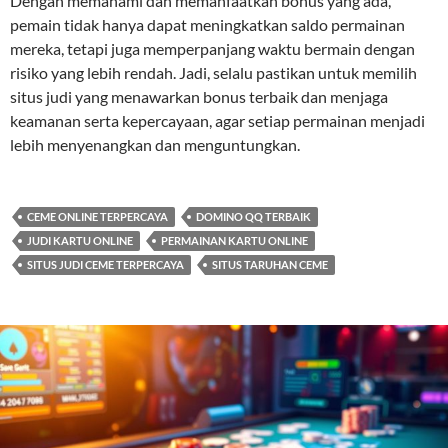
Dengan memahami dan memanfaatkan bonus yang ada,
pemain tidak hanya dapat meningkatkan saldo permainan
mereka, tetapi juga memperpanjang waktu bermain dengan
risiko yang lebih rendah. Jadi, selalu pastikan untuk memilih
situs judi yang menawarkan bonus terbaik dan menjaga
keamanan serta kepercayaan, agar setiap permainan menjadi
lebih menyenangkan dan menguntungkan.
CEME ONLINE TERPERCAYA
DOMINO QQ TERBAIK
JUDI KARTU ONLINE
PERMAINAN KARTU ONLINE
SITUS JUDI CEME TERPERCAYA
SITUS TARUHAN CEME