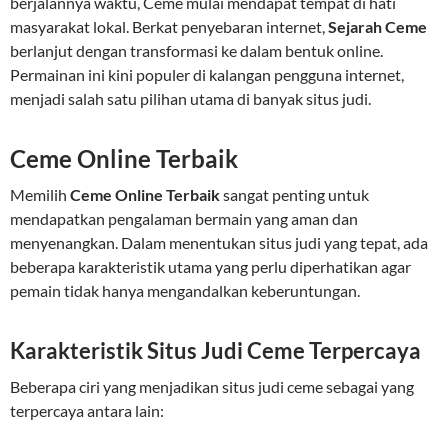
berjalannya waktu, Ceme mulai mendapat tempat di hati
masyarakat lokal. Berkat penyebaran internet,
Sejarah Ceme
berlanjut dengan transformasi ke dalam bentuk online.
Permainan ini kini populer di kalangan pengguna internet,
menjadi salah satu pilihan utama di banyak situs judi.
Ceme Online Terbaik
Memilih
Ceme Online Terbaik
sangat penting untuk
mendapatkan pengalaman bermain yang aman dan
menyenangkan. Dalam menentukan situs judi yang tepat, ada
beberapa karakteristik utama yang perlu diperhatikan agar
pemain tidak hanya mengandalkan keberuntungan.
Karakteristik Situs Judi Ceme Terpercaya
Beberapa ciri yang menjadikan situs judi ceme sebagai yang
terpercaya antara lain: