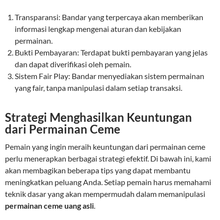
Transparansi: Bandar yang terpercaya akan memberikan
informasi lengkap mengenai aturan dan kebijakan
permainan.
Bukti Pembayaran: Terdapat bukti pembayaran yang jelas
dan dapat diverifikasi oleh pemain.
Sistem Fair Play: Bandar menyediakan sistem permainan
yang fair, tanpa manipulasi dalam setiap transaksi.
Strategi Menghasilkan Keuntungan
dari Permainan Ceme
Pemain yang ingin meraih keuntungan dari permainan ceme
perlu menerapkan berbagai strategi efektif. Di bawah ini, kami
akan membagikan beberapa tips yang dapat membantu
meningkatkan peluang Anda. Setiap pemain harus memahami
teknik dasar yang akan mempermudah dalam memanipulasi
permainan ceme uang asli
.