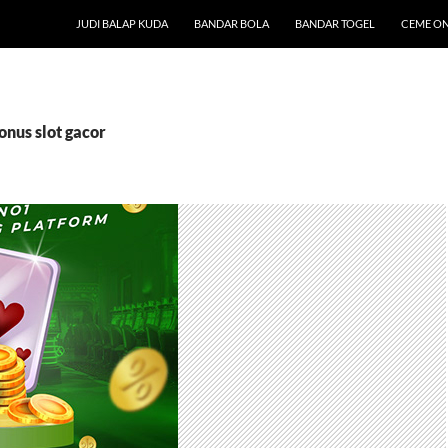
JUDI BALAP KUDA
BANDAR BOLA
BANDAR TOGEL
CEME ON
onus slot gacor