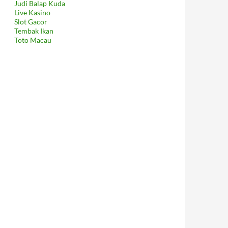
Judi Balap Kuda
Live Kasino
Slot Gacor
Tembak Ikan
Toto Macau