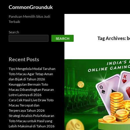
Search
CommonGrounduk
Skip
Panduan Memilih Situs Judi
Terbaik
to
content
Search
Tag Archives: b
SEARCH
Recent Posts
Tips Mengelola Modal Taruhan
Toto Macau Agar Tetap Aman
dan Bijak di Tahun 2026
Keunggulan Bermain Toto
Macau Dibandingkan Pasaran
Lotre Lainnya di 2026
Cara Cek Hasil Live Draw Toto
Macau Tercepat dan
Terpercaya Tahun 2026
Strategi Analisis Pola Keluaran
Toto Macau untuk Hasil yang
Lebih Maksimal di Tahun 2026