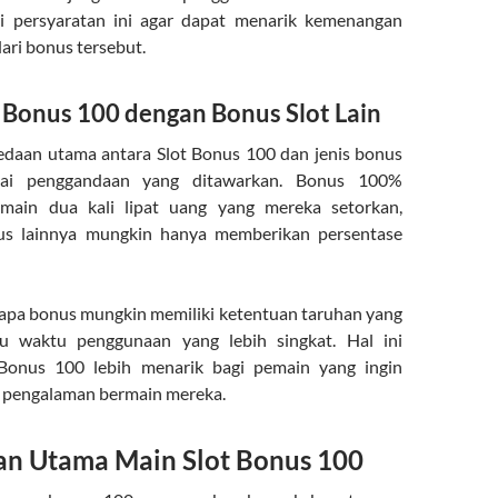
 persyaratan ini agar dapat menarik kemenangan
ari bonus tersebut.
Bonus 100 dengan Bonus Slot Lain
edaan utama antara Slot Bonus 100 dan jenis bonus
ilai penggandaan yang ditawarkan. Bonus 100%
main dua kali lipat uang yang mereka setorkan,
us lainnya mungkin hanya memberikan persentase
erapa bonus mungkin memiliki ketentuan taruhan yang
au waktu penggunaan yang lebih singkat. Hal ini
Bonus 100 lebih menarik bagi pemain yang ingin
pengalaman bermain mereka.
n Utama Main Slot Bonus 100