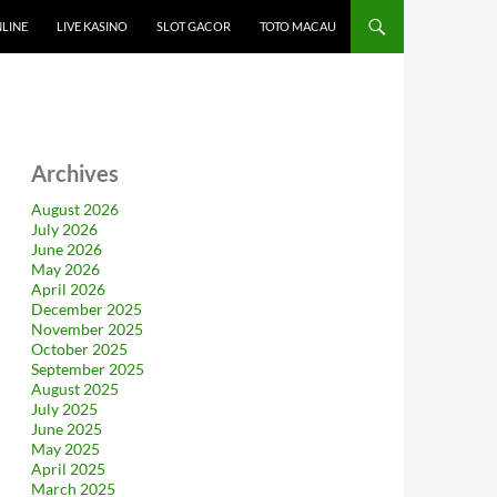
LINE
LIVE KASINO
SLOT GACOR
TOTO MACAU
Archives
August 2026
July 2026
June 2026
May 2026
April 2026
December 2025
November 2025
October 2025
September 2025
August 2025
July 2025
June 2025
May 2025
April 2025
March 2025