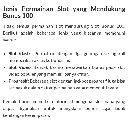
Jenis Permainan Slot yang Mendukung
Bonus 100
Tidak semua permainan slot mendukung Slot Bonus 100.
Berikut adalah beberapa jenis yang biasanya memenuhi
syarat:
Slot Klasik
: Permainan dengan tiga gulungan sering kali
memberikan akses ke bonus ini.
Slot Video
: Banyak kasino menawarkan bonus pada slot
video populer yang memiliki banyak fitur.
Progresif
: Beberapa slot dengan jackpot progresif juga bisa
termasuk dalam daftar permainan yang memenuhi syarat.
Pemain harus memeriksa informasi mengenai slot mana yang
dapat digunakan untuk mengklaim bonus agar tidak
kehilangan kesempatan.