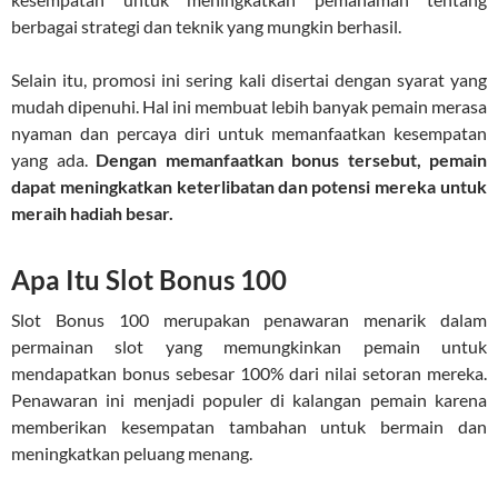
berbagai strategi dan teknik yang mungkin berhasil.
Selain itu, promosi ini sering kali disertai dengan syarat yang
mudah dipenuhi. Hal ini membuat lebih banyak pemain merasa
nyaman dan percaya diri untuk memanfaatkan kesempatan
yang ada.
Dengan memanfaatkan bonus tersebut, pemain
dapat meningkatkan keterlibatan dan potensi mereka untuk
meraih hadiah besar.
Apa Itu Slot Bonus 100
Slot Bonus 100 merupakan penawaran menarik dalam
permainan slot yang memungkinkan pemain untuk
mendapatkan bonus sebesar 100% dari nilai setoran mereka.
Penawaran ini menjadi populer di kalangan pemain karena
memberikan kesempatan tambahan untuk bermain dan
meningkatkan peluang menang.