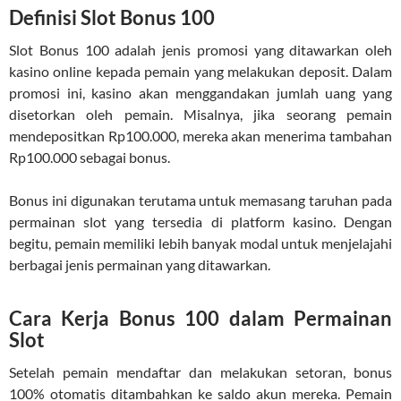
Definisi Slot Bonus 100
Slot Bonus 100 adalah jenis promosi yang ditawarkan oleh
kasino online kepada pemain yang melakukan deposit. Dalam
promosi ini, kasino akan menggandakan jumlah uang yang
disetorkan oleh pemain. Misalnya, jika seorang pemain
mendepositkan Rp100.000, mereka akan menerima tambahan
Rp100.000 sebagai bonus.
Bonus ini digunakan terutama untuk memasang taruhan pada
permainan slot yang tersedia di platform kasino. Dengan
begitu, pemain memiliki lebih banyak modal untuk menjelajahi
berbagai jenis permainan yang ditawarkan.
Cara Kerja Bonus 100 dalam Permainan
Slot
Setelah pemain mendaftar dan melakukan setoran, bonus
100% otomatis ditambahkan ke saldo akun mereka. Pemain