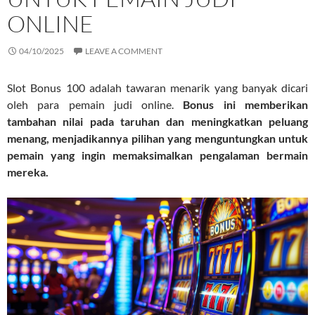
ONLINE
04/10/2025
LEAVE A COMMENT
Slot Bonus 100 adalah tawaran menarik yang banyak dicari
oleh para pemain judi online.
Bonus ini memberikan
tambahan nilai pada taruhan dan meningkatkan peluang
menang, menjadikannya pilihan yang menguntungkan untuk
pemain yang ingin memaksimalkan pengalaman bermain
mereka.