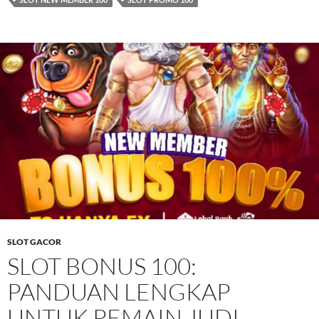
SLOT GACOR
SLOT BONUS 100:
PANDUAN LENGKAP
UNTUK PEMAIN JUDI