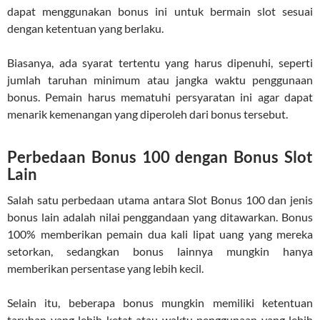
dapat menggunakan bonus ini untuk bermain slot sesuai
dengan ketentuan yang berlaku.
Biasanya, ada syarat tertentu yang harus dipenuhi, seperti
jumlah taruhan minimum atau jangka waktu penggunaan
bonus. Pemain harus mematuhi persyaratan ini agar dapat
menarik kemenangan yang diperoleh dari bonus tersebut.
Perbedaan Bonus 100 dengan Bonus Slot
Lain
Salah satu perbedaan utama antara Slot Bonus 100 dan jenis
bonus lain adalah nilai penggandaan yang ditawarkan. Bonus
100% memberikan pemain dua kali lipat uang yang mereka
setorkan, sedangkan bonus lainnya mungkin hanya
memberikan persentase yang lebih kecil.
Selain itu, beberapa bonus mungkin memiliki ketentuan
taruhan yang lebih ketat atau waktu penggunaan yang lebih