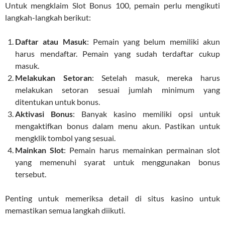
Untuk mengklaim Slot Bonus 100, pemain perlu mengikuti
langkah-langkah berikut:
Daftar atau Masuk
: Pemain yang belum memiliki akun
harus mendaftar. Pemain yang sudah terdaftar cukup
masuk.
Melakukan Setoran
: Setelah masuk, mereka harus
melakukan setoran sesuai jumlah minimum yang
ditentukan untuk bonus.
Aktivasi Bonus
: Banyak kasino memiliki opsi untuk
mengaktifkan bonus dalam menu akun. Pastikan untuk
mengklik tombol yang sesuai.
Mainkan Slot
: Pemain harus memainkan permainan slot
yang memenuhi syarat untuk menggunakan bonus
tersebut.
Penting untuk memeriksa detail di situs kasino untuk
memastikan semua langkah diikuti.