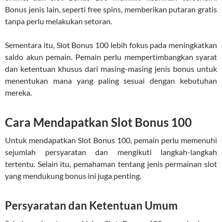
Bonus jenis lain, seperti free spins, memberikan putaran gratis
tanpa perlu melakukan setoran.
Sementara itu, Slot Bonus 100 lebih fokus pada meningkatkan
saldo akun pemain. Pemain perlu mempertimbangkan syarat
dan ketentuan khusus dari masing-masing jenis bonus untuk
menentukan mana yang paling sesuai dengan kebutuhan
mereka.
Cara Mendapatkan Slot Bonus 100
Untuk mendapatkan Slot Bonus 100, pemain perlu memenuhi
sejumlah persyaratan dan mengikuti langkah-langkah
tertentu. Selain itu, pemahaman tentang jenis permainan slot
yang mendukung bonus ini juga penting.
Persyaratan dan Ketentuan Umum