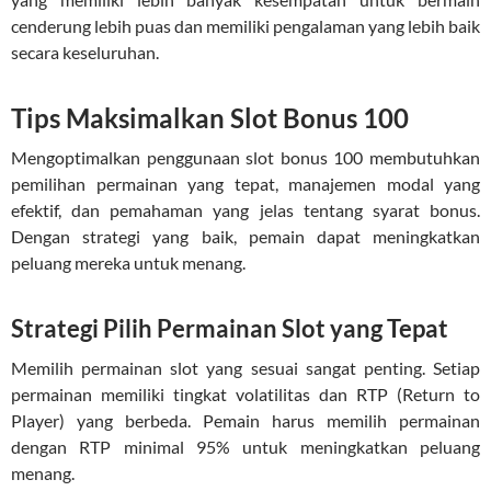
cenderung lebih puas dan memiliki pengalaman yang lebih baik
secara keseluruhan.
Tips Maksimalkan Slot Bonus 100
Mengoptimalkan penggunaan slot bonus 100 membutuhkan
pemilihan permainan yang tepat, manajemen modal yang
efektif, dan pemahaman yang jelas tentang syarat bonus.
Dengan strategi yang baik, pemain dapat meningkatkan
peluang mereka untuk menang.
Strategi Pilih Permainan Slot yang Tepat
Memilih permainan slot yang sesuai sangat penting. Setiap
permainan memiliki tingkat volatilitas dan RTP (Return to
Player) yang berbeda. Pemain harus memilih permainan
dengan RTP minimal 95% untuk meningkatkan peluang
menang.