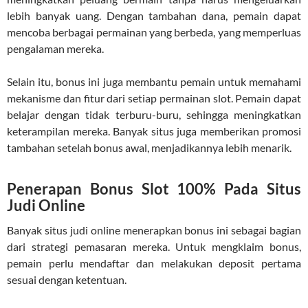
lebih banyak uang. Dengan tambahan dana, pemain dapat
mencoba berbagai permainan yang berbeda, yang memperluas
pengalaman mereka.
Selain itu, bonus ini juga membantu pemain untuk memahami
mekanisme dan fitur dari setiap permainan slot. Pemain dapat
belajar dengan tidak terburu-buru, sehingga meningkatkan
keterampilan mereka. Banyak situs juga memberikan promosi
tambahan setelah bonus awal, menjadikannya lebih menarik.
Penerapan Bonus Slot 100% Pada Situs
Judi Online
Banyak situs judi online menerapkan bonus ini sebagai bagian
dari strategi pemasaran mereka. Untuk mengklaim bonus,
pemain perlu mendaftar dan melakukan deposit pertama
sesuai dengan ketentuan.