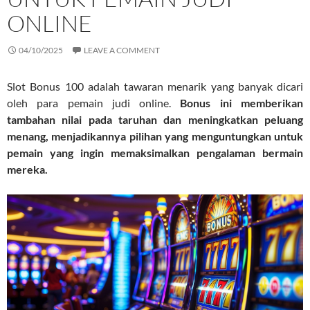
ONLINE
04/10/2025
LEAVE A COMMENT
Slot Bonus 100 adalah tawaran menarik yang banyak dicari
oleh para pemain judi online.
Bonus ini memberikan
tambahan nilai pada taruhan dan meningkatkan peluang
menang, menjadikannya pilihan yang menguntungkan untuk
pemain yang ingin memaksimalkan pengalaman bermain
mereka.