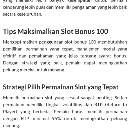
cenderung lebih puas dan memiliki pengalaman yang lebih baik
secara keseluruhan.
Tips Maksimalkan Slot Bonus 100
Mengoptimalkan penggunaan slot bonus 100 membutuhkan
pemilihan permainan yang tepat, manajemen modal yang
efektif, dan pemahaman yang jelas tentang syarat bonus.
Dengan strategi yang baik, pemain dapat meningkatkan
peluang mereka untuk menang.
Strategi Pilih Permainan Slot yang Tepat
Memilih permainan slot yang sesuai sangat penting. Setiap
permainan memiliki tingkat volatilitas dan RTP (Return to
Player) yang berbeda. Pemain harus memilih permainan
dengan RTP minimal 95% untuk meningkatkan peluang
menang.