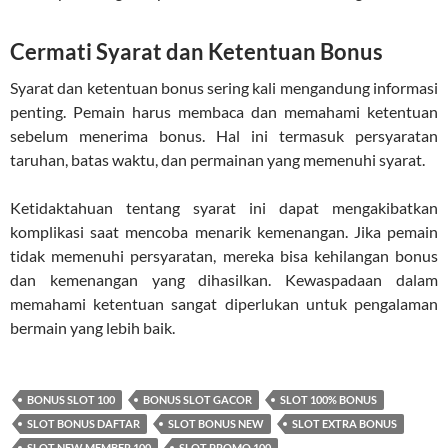
Cermati Syarat dan Ketentuan Bonus
Syarat dan ketentuan bonus sering kali mengandung informasi
penting. Pemain harus membaca dan memahami ketentuan
sebelum menerima bonus. Hal ini termasuk persyaratan
taruhan, batas waktu, dan permainan yang memenuhi syarat.
Ketidaktahuan tentang syarat ini dapat mengakibatkan
komplikasi saat mencoba menarik kemenangan. Jika pemain
tidak memenuhi persyaratan, mereka bisa kehilangan bonus
dan kemenangan yang dihasilkan. Kewaspadaan dalam
memahami ketentuan sangat diperlukan untuk pengalaman
bermain yang lebih baik.
BONUS SLOT 100
BONUS SLOT GACOR
SLOT 100% BONUS
SLOT BONUS DAFTAR
SLOT BONUS NEW
SLOT EXTRA BONUS
SLOT NEW MEMBER 100
SLOT PROMO 100