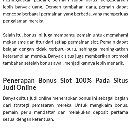
lebih banyak uang. Dengan tambahan dana, pemain dapat
mencoba berbagai permainan yang berbeda, yang memperluas
pengalaman mereka.
Selain itu, bonus ini juga membantu pemain untuk memahami
mekanisme dan fitur dari setiap permainan slot. Pemain dapat
belajar dengan tidak terburu-buru, sehingga meningkatkan
keterampilan mereka. Banyak situs juga memberikan promosi
tambahan setelah bonus awal, menjadikannya lebih menarik.
Penerapan Bonus Slot 100% Pada Situs
Judi Online
Banyak situs judi online menerapkan bonus ini sebagai bagian
dari strategi pemasaran mereka. Untuk mengklaim bonus,
pemain perlu mendaftar dan melakukan deposit pertama
sesuai dengan ketentuan.