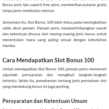
Bonus jenis lain, seperti free spins, memberikan putaran gratis
tanpa perlu melakukan setoran.
Sementara itu, Slot Bonus 100 lebih fokus pada meningkatkan
saldo akun pemain. Pemain perlu mempertimbangkan syarat
dan ketentuan khusus dari masing-masing jenis bonus untuk
menentukan mana yang paling sesuai dengan kebutuhan
mereka.
Cara Mendapatkan Slot Bonus 100
Untuk mendapatkan Slot Bonus 100, pemain perlu memenuhi
sejumlah persyaratan dan mengikuti langkah-langkah
tertentu. Selain itu, pemahaman tentang jenis permainan slot
yang mendukung bonus ini juga penting.
Persyaratan dan Ketentuan Umum