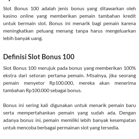
Slot Bonus 100 adalah jenis bonus yang ditawarkan oleh
kasino online yang memberikan pemain tambahan kredit
untuk bermain slot. Bonus ini menarik bagi pemain karena
meningkatkan peluang menang tanpa harus mengeluarkan
lebih banyak uang.
Definisi Slot Bonus 100
Slot Bonus 100 merujuk pada bonus yang memberikan 100%
ekstra dari setoran pertama pemain. Misalnya, jika seorang
pemain menyetor Rp100.000, mereka akan menerima
tambahan Rp100.000 sebagai bonus.
Bonus ini sering kali digunakan untuk menarik pemain baru
serta mempertahankan pemain yang sudah ada. Dengan
adanya bonus ini, pemain memiliki lebih banyak kesempatan
untuk mencoba berbagai permainan slot yang tersedia.