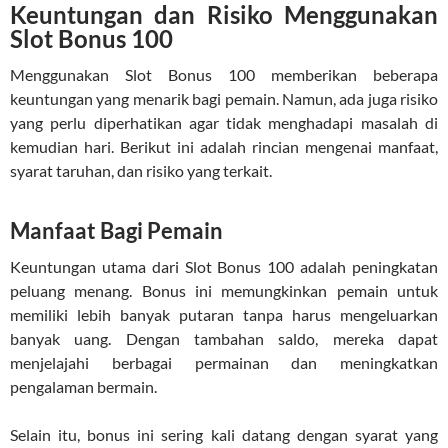
Keuntungan dan Risiko Menggunakan
Slot Bonus 100
Menggunakan Slot Bonus 100 memberikan beberapa
keuntungan yang menarik bagi pemain. Namun, ada juga risiko
yang perlu diperhatikan agar tidak menghadapi masalah di
kemudian hari. Berikut ini adalah rincian mengenai manfaat,
syarat taruhan, dan risiko yang terkait.
Manfaat Bagi Pemain
Keuntungan utama dari Slot Bonus 100 adalah peningkatan
peluang menang. Bonus ini memungkinkan pemain untuk
memiliki lebih banyak putaran tanpa harus mengeluarkan
banyak uang. Dengan tambahan saldo, mereka dapat
menjelajahi berbagai permainan dan meningkatkan
pengalaman bermain.
Selain itu, bonus ini sering kali datang dengan syarat yang