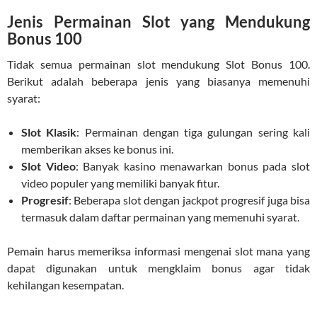
Jenis Permainan Slot yang Mendukung
Bonus 100
Tidak semua permainan slot mendukung Slot Bonus 100.
Berikut adalah beberapa jenis yang biasanya memenuhi
syarat:
Slot Klasik
: Permainan dengan tiga gulungan sering kali
memberikan akses ke bonus ini.
Slot Video
: Banyak kasino menawarkan bonus pada slot
video populer yang memiliki banyak fitur.
Progresif
: Beberapa slot dengan jackpot progresif juga bisa
termasuk dalam daftar permainan yang memenuhi syarat.
Pemain harus memeriksa informasi mengenai slot mana yang
dapat digunakan untuk mengklaim bonus agar tidak
kehilangan kesempatan.