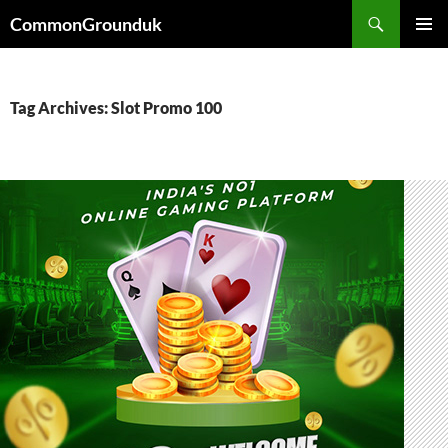
Skip
Search
CommonGrounduk
to
PRIMAR
content
MENU
Tag Archives: Slot Promo 100