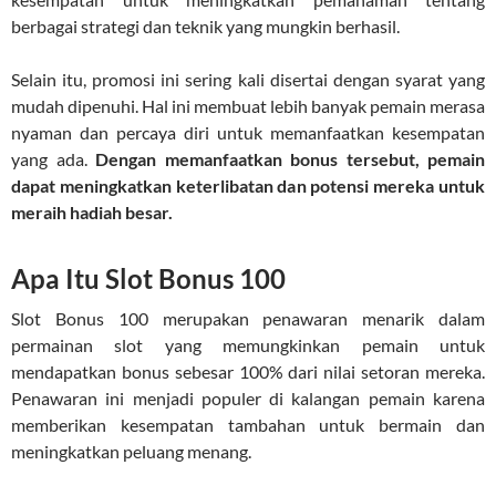
berbagai strategi dan teknik yang mungkin berhasil.
Selain itu, promosi ini sering kali disertai dengan syarat yang
mudah dipenuhi. Hal ini membuat lebih banyak pemain merasa
nyaman dan percaya diri untuk memanfaatkan kesempatan
yang ada.
Dengan memanfaatkan bonus tersebut, pemain
dapat meningkatkan keterlibatan dan potensi mereka untuk
meraih hadiah besar.
Apa Itu Slot Bonus 100
Slot Bonus 100 merupakan penawaran menarik dalam
permainan slot yang memungkinkan pemain untuk
mendapatkan bonus sebesar 100% dari nilai setoran mereka.
Penawaran ini menjadi populer di kalangan pemain karena
memberikan kesempatan tambahan untuk bermain dan
meningkatkan peluang menang.