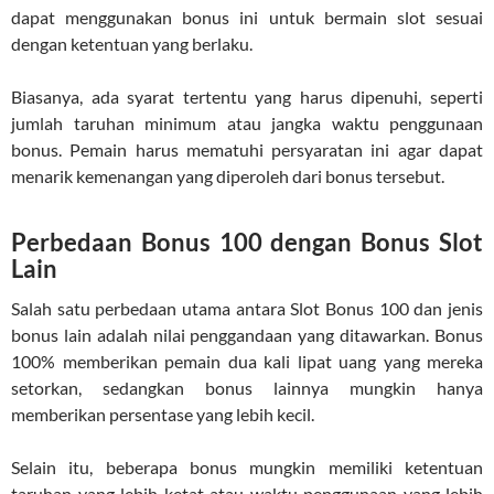
dapat menggunakan bonus ini untuk bermain slot sesuai
dengan ketentuan yang berlaku.
Biasanya, ada syarat tertentu yang harus dipenuhi, seperti
jumlah taruhan minimum atau jangka waktu penggunaan
bonus. Pemain harus mematuhi persyaratan ini agar dapat
menarik kemenangan yang diperoleh dari bonus tersebut.
Perbedaan Bonus 100 dengan Bonus Slot
Lain
Salah satu perbedaan utama antara Slot Bonus 100 dan jenis
bonus lain adalah nilai penggandaan yang ditawarkan. Bonus
100% memberikan pemain dua kali lipat uang yang mereka
setorkan, sedangkan bonus lainnya mungkin hanya
memberikan persentase yang lebih kecil.
Selain itu, beberapa bonus mungkin memiliki ketentuan
taruhan yang lebih ketat atau waktu penggunaan yang lebih