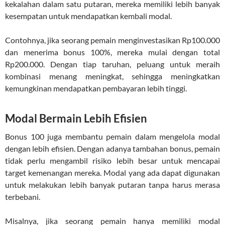
kekalahan dalam satu putaran, mereka memiliki lebih banyak
kesempatan untuk mendapatkan kembali modal.
Contohnya, jika seorang pemain menginvestasikan Rp100.000
dan menerima bonus 100%, mereka mulai dengan total
Rp200.000. Dengan tiap taruhan, peluang untuk meraih
kombinasi menang meningkat, sehingga meningkatkan
kemungkinan mendapatkan pembayaran lebih tinggi.
Modal Bermain Lebih Efisien
Bonus 100 juga membantu pemain dalam mengelola modal
dengan lebih efisien. Dengan adanya tambahan bonus, pemain
tidak perlu mengambil risiko lebih besar untuk mencapai
target kemenangan mereka. Modal yang ada dapat digunakan
untuk melakukan lebih banyak putaran tanpa harus merasa
terbebani.
Misalnya, jika seorang pemain hanya memiliki modal