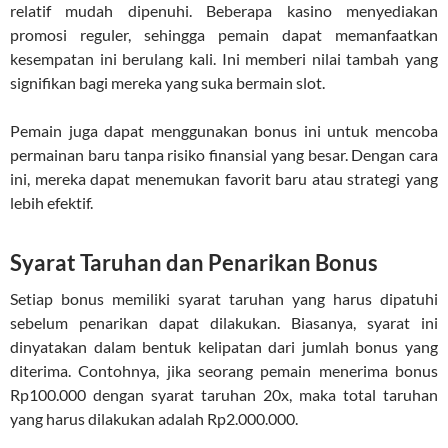
relatif mudah dipenuhi. Beberapa kasino menyediakan
promosi reguler, sehingga pemain dapat memanfaatkan
kesempatan ini berulang kali. Ini memberi nilai tambah yang
signifikan bagi mereka yang suka bermain slot.
Pemain juga dapat menggunakan bonus ini untuk mencoba
permainan baru tanpa risiko finansial yang besar. Dengan cara
ini, mereka dapat menemukan favorit baru atau strategi yang
lebih efektif.
Syarat Taruhan dan Penarikan Bonus
Setiap bonus memiliki syarat taruhan yang harus dipatuhi
sebelum penarikan dapat dilakukan. Biasanya, syarat ini
dinyatakan dalam bentuk kelipatan dari jumlah bonus yang
diterima. Contohnya, jika seorang pemain menerima bonus
Rp100.000 dengan syarat taruhan 20x, maka total taruhan
yang harus dilakukan adalah Rp2.000.000.