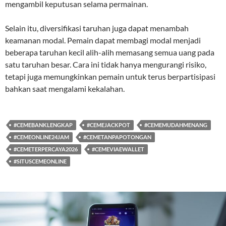
mengambil keputusan selama permainan.
Selain itu, diversifikasi taruhan juga dapat menambah
keamanan modal. Pemain dapat membagi modal menjadi
beberapa taruhan kecil alih-alih memasang semua uang pada
satu taruhan besar. Cara ini tidak hanya mengurangi risiko,
tetapi juga memungkinkan pemain untuk terus berpartisipasi
bahkan saat mengalami kekalahan.
#CEMEBANKLENGKAP
#CEMEJACKPOT
#CEMEMUDAHMENANG
#CEMEONLINE24JAM
#CEMETANPAPOTONGAN
#CEMETERPERCAYA2026
#CEMEVIAEWALLET
#SITUSCEMEONLINE