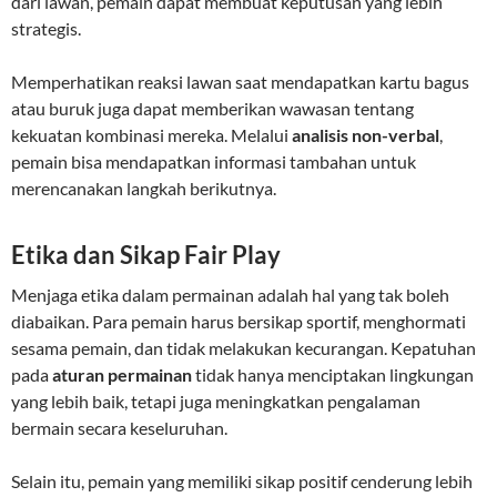
dari lawan, pemain dapat membuat keputusan yang lebih
strategis.
Memperhatikan reaksi lawan saat mendapatkan kartu bagus
atau buruk juga dapat memberikan wawasan tentang
kekuatan kombinasi mereka. Melalui
analisis non-verbal
,
pemain bisa mendapatkan informasi tambahan untuk
merencanakan langkah berikutnya.
Etika dan Sikap Fair Play
Menjaga etika dalam permainan adalah hal yang tak boleh
diabaikan. Para pemain harus bersikap sportif, menghormati
sesama pemain, dan tidak melakukan kecurangan. Kepatuhan
pada
aturan permainan
tidak hanya menciptakan lingkungan
yang lebih baik, tetapi juga meningkatkan pengalaman
bermain secara keseluruhan.
Selain itu, pemain yang memiliki sikap positif cenderung lebih