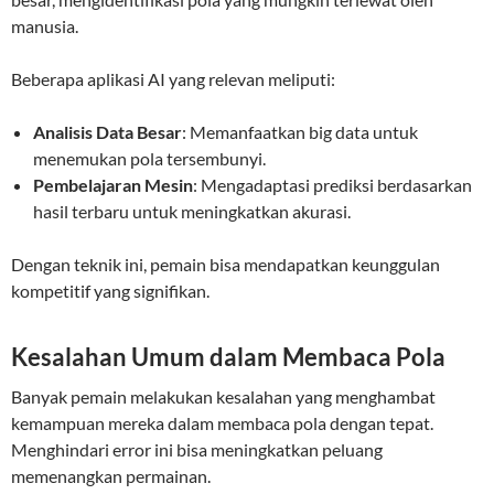
manusia.
Beberapa aplikasi AI yang relevan meliputi:
Analisis Data Besar
: Memanfaatkan big data untuk
menemukan pola tersembunyi.
Pembelajaran Mesin
: Mengadaptasi prediksi berdasarkan
hasil terbaru untuk meningkatkan akurasi.
Dengan teknik ini, pemain bisa mendapatkan keunggulan
kompetitif yang signifikan.
Kesalahan Umum dalam Membaca Pola
Banyak pemain melakukan kesalahan yang menghambat
kemampuan mereka dalam membaca pola dengan tepat.
Menghindari error ini bisa meningkatkan peluang
memenangkan permainan.