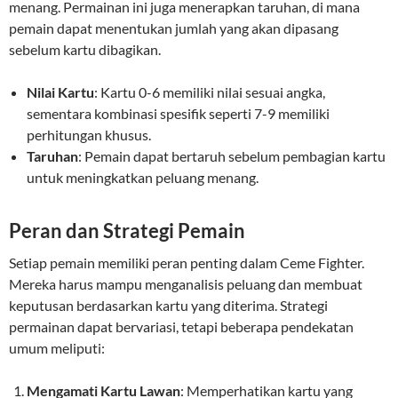
menang. Permainan ini juga menerapkan taruhan, di mana
pemain dapat menentukan jumlah yang akan dipasang
sebelum kartu dibagikan.
Nilai Kartu
: Kartu 0-6 memiliki nilai sesuai angka,
sementara kombinasi spesifik seperti 7-9 memiliki
perhitungan khusus.
Taruhan
: Pemain dapat bertaruh sebelum pembagian kartu
untuk meningkatkan peluang menang.
Peran dan Strategi Pemain
Setiap pemain memiliki peran penting dalam Ceme Fighter.
Mereka harus mampu menganalisis peluang dan membuat
keputusan berdasarkan kartu yang diterima. Strategi
permainan dapat bervariasi, tetapi beberapa pendekatan
umum meliputi:
Mengamati Kartu Lawan
: Memperhatikan kartu yang