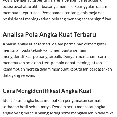
posisi awal atau akhir biasanya memiliki keunggulan dalam
membuat keputusan. Pemahaman tentang jenis meja dan
posisi dapat meningkatkan peluang menang secara signifikan.
Analisa Pola Angka Kuat Terbaru
Analisis angka kuat terbaru dalam permainan ceme fighter
mengarah pada teknik yang membantu pemain
mengidentifikasi peluang terbaik. Dengan memahami cara
menemukan pola dan tren, pemain dapat meningkatkan
kemampuan mereka dalam membuat keputusan berdasarkan
data yang relevan.
Cara Mengidentifikasi Angka Kuat
Identifikasi angka kuat melibatkan pengamatan cermat
terhadap hasil sebelumnya. Pemain perlu mencatat angka-
angka yang muncul paling sering serta menggali lebih dalam ke