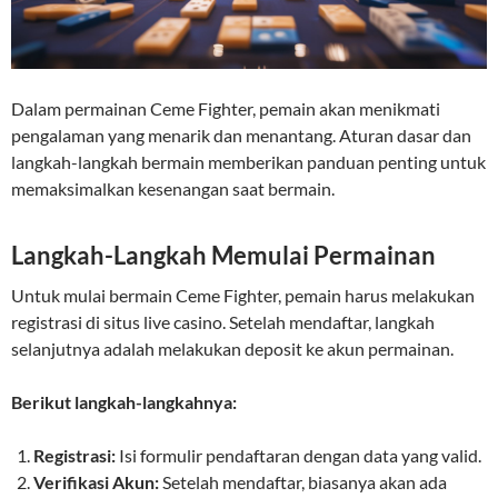
Dalam permainan Ceme Fighter, pemain akan menikmati
pengalaman yang menarik dan menantang. Aturan dasar dan
langkah-langkah bermain memberikan panduan penting untuk
memaksimalkan kesenangan saat bermain.
Langkah-Langkah Memulai Permainan
Untuk mulai bermain Ceme Fighter, pemain harus melakukan
registrasi di situs live casino. Setelah mendaftar, langkah
selanjutnya adalah melakukan deposit ke akun permainan.
Berikut langkah-langkahnya:
Registrasi:
Isi formulir pendaftaran dengan data yang valid.
Verifikasi Akun:
Setelah mendaftar, biasanya akan ada