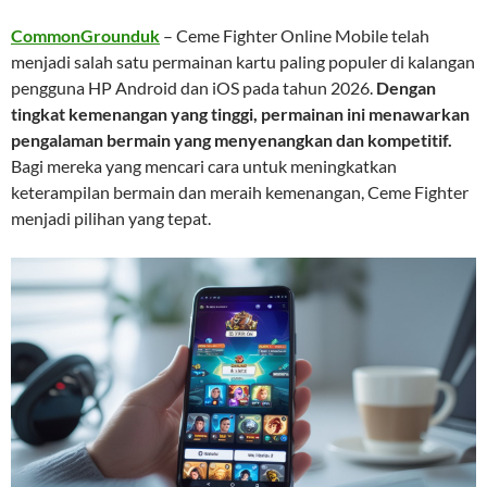
CommonGrounduk
– Ceme Fighter Online Mobile telah
menjadi salah satu permainan kartu paling populer di kalangan
pengguna HP Android dan iOS pada tahun 2026.
Dengan
tingkat kemenangan yang tinggi, permainan ini menawarkan
pengalaman bermain yang menyenangkan dan kompetitif.
Bagi mereka yang mencari cara untuk meningkatkan
keterampilan bermain dan meraih kemenangan, Ceme Fighter
menjadi pilihan yang tepat.