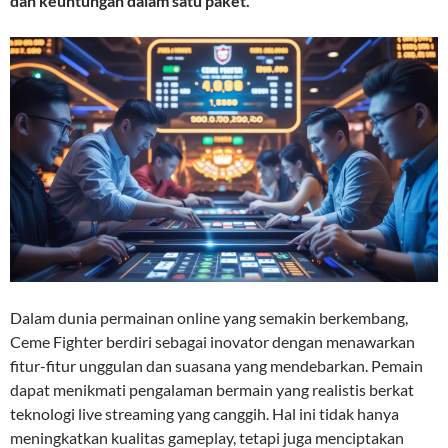
dan keuntungan dalam satu paket.
Dalam dunia permainan online yang semakin berkembang,
Ceme Fighter berdiri sebagai inovator dengan menawarkan
fitur-fitur unggulan dan suasana yang mendebarkan. Pemain
dapat menikmati pengalaman bermain yang realistis berkat
teknologi live streaming yang canggih. Hal ini tidak hanya
meningkatkan kualitas gameplay, tetapi juga menciptakan