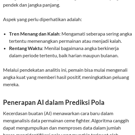
pendek dan jangka panjang.
Aspek yang perlu diperhatikan adalah:
Tren Menang dan Kalah
: Mengamati seberapa sering angka
tertentu memenangkan permainan atau menjadi kalah.
Rentang Waktu
: Menilai bagaimana angka berkinerja
dalam periode tertentu, baik harian maupun bulanan.
Melalui pendekatan analitis ini, pemain bisa mulai mengenali
angka kuat yang memberi hasil positif, meningkatkan peluang
mereka.
Penerapan AI dalam Prediksi Pola
Kecerdasan buatan (AI) menawarkan cara baru dalam
menganalisis data permainan ceme fighter. Algoritma canggih
dapat mengumpulkan dan memproses data dalam jumlah
besar, mengidentifikasi pola yang mungkin terlewat oleh