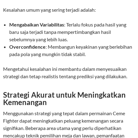
Kesalahan umum yang sering terjadi adalah:
Mengabaikan Variabilitas
: Terlalu fokus pada hasil yang
baru saja terjadi tanpa mempertimbangkan hasil
sebelumnya yang lebih luas.
Overconfidence
: Membangun keyakinan yang berlebihan
pada pola yang mungkin tidak stabil.
Mengetahui kesalahan ini membantu dalam menyesuaikan
strategi dan tetap realistis tentang prediksi yang dilakukan.
Strategi Akurat untuk Meningkatkan
Kemenangan
Menggunakan strategi yang tepat dalam permainan Ceme
Fighter dapat meningkatkan peluang kemenangan secara
signifikan. Beberapa area utama yang perlu diperhatikan
mencakup teknik pemilihan meja dan lawan, pemanfaatan