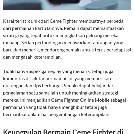
Karakteristik unik dari Ceme Fighter membuatnya berbeda
dari permainan kartu lainnya. Pemain dapat memanfaatkan
strategi yang tepat untuk meningkatkan peluang mereka
menang. Setiap pertandingan menawarkan tantangan yang
baru dan menarik, mendorong pemain untuk terus beradaptasi
dan mengasah keterampilan.
Tidak hanya aspek gameplay yang menarik, tetapi juga
komunitas di sekitar permainan ini yang memberikan
dukungan dan tips berharga. Pemain dapat belajar dari
pengalaman satu sama lain untuk meningkatkan strategi
mereka. Ini menjadikan Ceme Fighter Online Mobile sebagai
permainan yang tidak hanya menghibur tetapi juga
bermanfaat dalam hal pengembangan keterampilan.
Keunggulan Bermain Ceme Fighter di