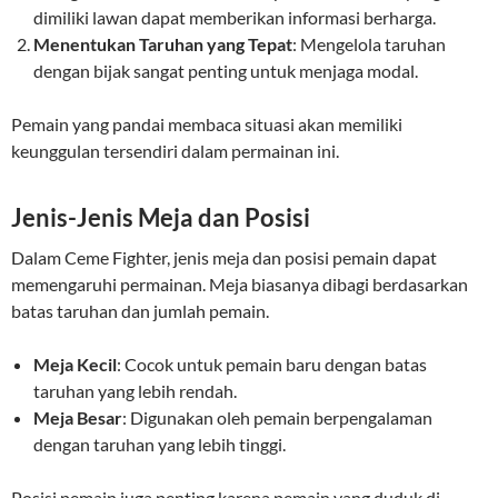
dimiliki lawan dapat memberikan informasi berharga.
Menentukan Taruhan yang Tepat
: Mengelola taruhan
dengan bijak sangat penting untuk menjaga modal.
Pemain yang pandai membaca situasi akan memiliki
keunggulan tersendiri dalam permainan ini.
Jenis-Jenis Meja dan Posisi
Dalam Ceme Fighter, jenis meja dan posisi pemain dapat
memengaruhi permainan. Meja biasanya dibagi berdasarkan
batas taruhan dan jumlah pemain.
Meja Kecil
: Cocok untuk pemain baru dengan batas
taruhan yang lebih rendah.
Meja Besar
: Digunakan oleh pemain berpengalaman
dengan taruhan yang lebih tinggi.
Posisi pemain juga penting karena pemain yang duduk di