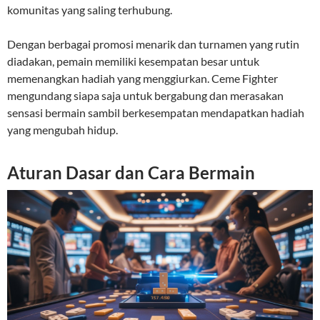
komunitas yang saling terhubung.
Dengan berbagai promosi menarik dan turnamen yang rutin
diadakan, pemain memiliki kesempatan besar untuk
memenangkan hadiah yang menggiurkan. Ceme Fighter
mengundang siapa saja untuk bergabung dan merasakan
sensasi bermain sambil berkesempatan mendapatkan hadiah
yang mengubah hidup.
Aturan Dasar dan Cara Bermain