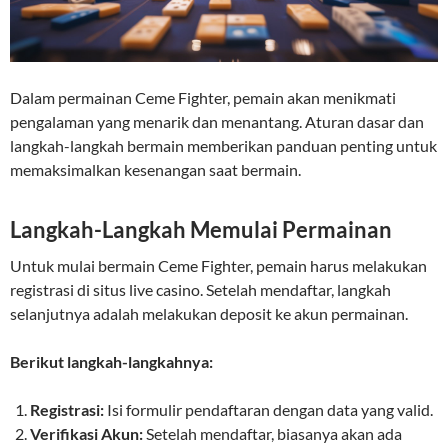
Dalam permainan Ceme Fighter, pemain akan menikmati
pengalaman yang menarik dan menantang. Aturan dasar dan
langkah-langkah bermain memberikan panduan penting untuk
memaksimalkan kesenangan saat bermain.
Langkah-Langkah Memulai Permainan
Untuk mulai bermain Ceme Fighter, pemain harus melakukan
registrasi di situs live casino. Setelah mendaftar, langkah
selanjutnya adalah melakukan deposit ke akun permainan.
Berikut langkah-langkahnya:
Registrasi:
Isi formulir pendaftaran dengan data yang valid.
Verifikasi Akun:
Setelah mendaftar, biasanya akan ada