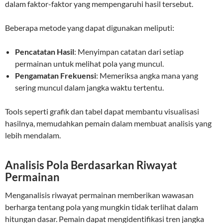
dalam faktor-faktor yang mempengaruhi hasil tersebut.
Beberapa metode yang dapat digunakan meliputi:
Pencatatan Hasil
: Menyimpan catatan dari setiap
permainan untuk melihat pola yang muncul.
Pengamatan Frekuensi
: Memeriksa angka mana yang
sering muncul dalam jangka waktu tertentu.
Tools seperti grafik dan tabel dapat membantu visualisasi
hasilnya, memudahkan pemain dalam membuat analisis yang
lebih mendalam.
Analisis Pola Berdasarkan Riwayat
Permainan
Menganalisis riwayat permainan memberikan wawasan
berharga tentang pola yang mungkin tidak terlihat dalam
hitungan dasar. Pemain dapat mengidentifikasi tren jangka