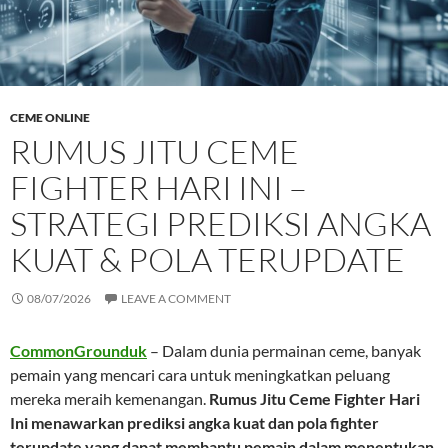
CEME ONLINE
RUMUS JITU CEME
FIGHTER HARI INI –
STRATEGI PREDIKSI ANGKA
KUAT & POLA TERUPDATE
08/07/2026
LEAVE A COMMENT
CommonGrounduk
– Dalam dunia permainan ceme, banyak
pemain yang mencari cara untuk meningkatkan peluang
mereka meraih kemenangan.
Rumus Jitu Ceme Fighter Hari
Ini menawarkan prediksi angka kuat dan pola fighter
terupdate yang dapat membantu pemain dalam menentukan