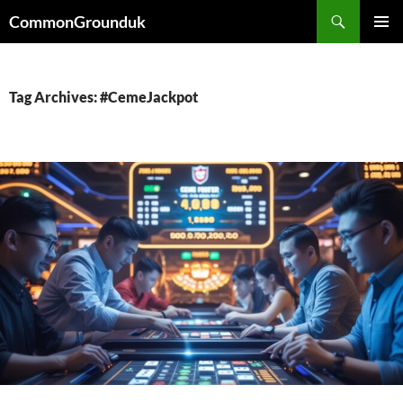
Skip
Search
CommonGrounduk
to
PRIMAR
content
MENU
Tag Archives: #CemeJackpot