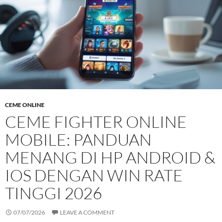
CEME ONLINE
CEME FIGHTER ONLINE
MOBILE: PANDUAN
MENANG DI HP ANDROID &
IOS DENGAN WIN RATE
TINGGI 2026
07/07/2026
LEAVE A COMMENT