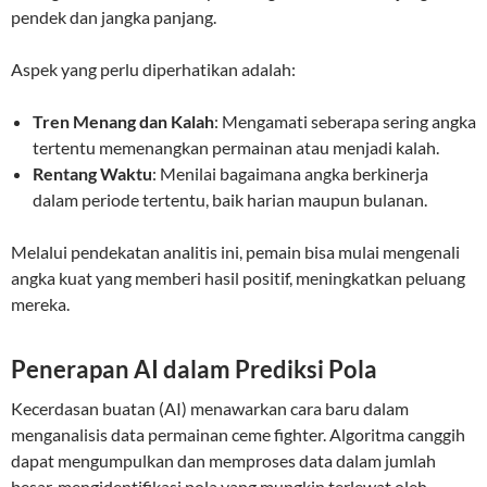
pendek dan jangka panjang.
Aspek yang perlu diperhatikan adalah:
Tren Menang dan Kalah
: Mengamati seberapa sering angka
tertentu memenangkan permainan atau menjadi kalah.
Rentang Waktu
: Menilai bagaimana angka berkinerja
dalam periode tertentu, baik harian maupun bulanan.
Melalui pendekatan analitis ini, pemain bisa mulai mengenali
angka kuat yang memberi hasil positif, meningkatkan peluang
mereka.
Penerapan AI dalam Prediksi Pola
Kecerdasan buatan (AI) menawarkan cara baru dalam
menganalisis data permainan ceme fighter. Algoritma canggih
dapat mengumpulkan dan memproses data dalam jumlah
besar, mengidentifikasi pola yang mungkin terlewat oleh