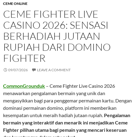
CEME ONLINE
CEME FIGHTER LIVE
CASINO 2026: SENSASI
BERHADIAH JUTAAN
RUPIAH DARI DOMINO
FIGHTER
09/07/2026
LEAVE A COMMENT
CommonGrounduk
– Ceme Fighter Live Casino 2026
menawarkan pengalaman bermain yang unik dan
mengasyikkan bagi para penggemar permainan kartu. Dengan
dominasi permainan domino, platform ini memberikan
kesempatan untuk meraih hadiah jutaan rupiah.
Pengalaman
bermain yang interaktif dan menarik ini menjadikan Ceme
Fighter pilihan utama bagi pemain yang mencari keseruan