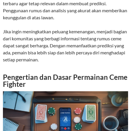
terbaru agar tetap relevan dalam membuat prediksi.
Penggunaan rumus dan analisis yang akurat akan memberikan
keunggulan di atas lawan.
Jika ingin meningkatkan peluang kemenangan, menjadi bagian
dari komunitas yang berbagi informasi tentang rumus ceme
dapat sangat berharga. Dengan memanfaatkan prediksi yang
ada, pemain bisa lebih siap dan lebih percaya diri menghadapi
setiap permainan.
Pengertian dan Dasar Permainan Ceme
Fighter