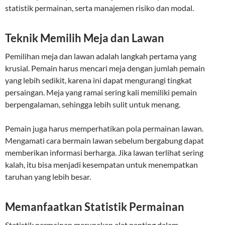
statistik permainan, serta manajemen risiko dan modal.
Teknik Memilih Meja dan Lawan
Pemilihan meja dan lawan adalah langkah pertama yang
krusial. Pemain harus mencari meja dengan jumlah pemain
yang lebih sedikit, karena ini dapat mengurangi tingkat
persaingan. Meja yang ramai sering kali memiliki pemain
berpengalaman, sehingga lebih sulit untuk menang.
Pemain juga harus memperhatikan pola permainan lawan.
Mengamati cara bermain lawan sebelum bergabung dapat
memberikan informasi berharga. Jika lawan terlihat sering
kalah, itu bisa menjadi kesempatan untuk menempatkan
taruhan yang lebih besar.
Memanfaatkan Statistik Permainan
Statistik permainan merupakan alat penting dalam