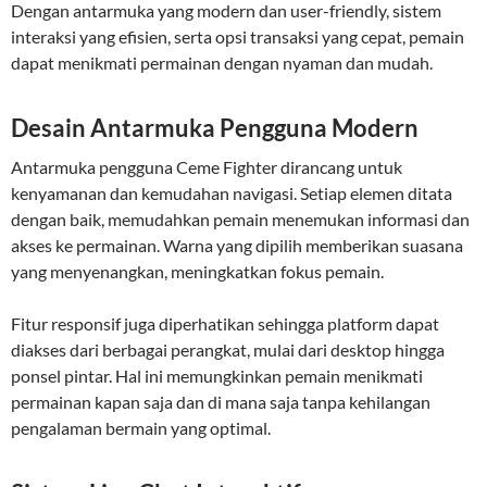
Dengan antarmuka yang modern dan user-friendly, sistem
interaksi yang efisien, serta opsi transaksi yang cepat, pemain
dapat menikmati permainan dengan nyaman dan mudah.
Desain Antarmuka Pengguna Modern
Antarmuka pengguna Ceme Fighter dirancang untuk
kenyamanan dan kemudahan navigasi. Setiap elemen ditata
dengan baik, memudahkan pemain menemukan informasi dan
akses ke permainan. Warna yang dipilih memberikan suasana
yang menyenangkan, meningkatkan fokus pemain.
Fitur responsif juga diperhatikan sehingga platform dapat
diakses dari berbagai perangkat, mulai dari desktop hingga
ponsel pintar. Hal ini memungkinkan pemain menikmati
permainan kapan saja dan di mana saja tanpa kehilangan
pengalaman bermain yang optimal.