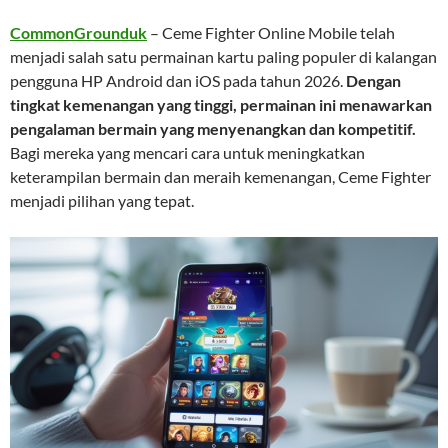
CommonGrounduk
– Ceme Fighter Online Mobile telah
menjadi salah satu permainan kartu paling populer di kalangan
pengguna HP Android dan iOS pada tahun 2026.
Dengan
tingkat kemenangan yang tinggi, permainan ini menawarkan
pengalaman bermain yang menyenangkan dan kompetitif.
Bagi mereka yang mencari cara untuk meningkatkan
keterampilan bermain dan meraih kemenangan, Ceme Fighter
menjadi pilihan yang tepat.