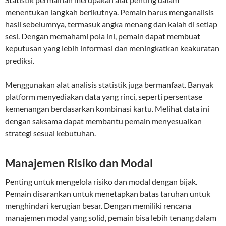
menentukan langkah berikutnya. Pemain harus menganalisis
hasil sebelumnya, termasuk angka menang dan kalah di setiap
sesi. Dengan memahami pola ini, pemain dapat membuat
keputusan yang lebih informasi dan meningkatkan keakuratan
prediksi.
Menggunakan alat analisis statistik juga bermanfaat. Banyak
platform menyediakan data yang rinci, seperti persentase
kemenangan berdasarkan kombinasi kartu. Melihat data ini
dengan saksama dapat membantu pemain menyesuaikan
strategi sesuai kebutuhan.
Manajemen Risiko dan Modal
Penting untuk mengelola risiko dan modal dengan bijak.
Pemain disarankan untuk menetapkan batas taruhan untuk
menghindari kerugian besar. Dengan memiliki rencana
manajemen modal yang solid, pemain bisa lebih tenang dalam