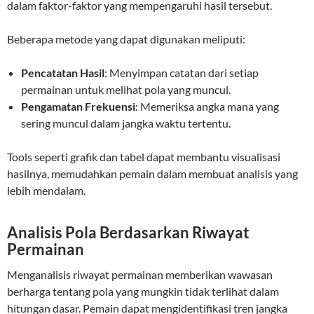
dalam faktor-faktor yang mempengaruhi hasil tersebut.
Beberapa metode yang dapat digunakan meliputi:
Pencatatan Hasil
: Menyimpan catatan dari setiap
permainan untuk melihat pola yang muncul.
Pengamatan Frekuensi
: Memeriksa angka mana yang
sering muncul dalam jangka waktu tertentu.
Tools seperti grafik dan tabel dapat membantu visualisasi
hasilnya, memudahkan pemain dalam membuat analisis yang
lebih mendalam.
Analisis Pola Berdasarkan Riwayat
Permainan
Menganalisis riwayat permainan memberikan wawasan
berharga tentang pola yang mungkin tidak terlihat dalam
hitungan dasar. Pemain dapat mengidentifikasi tren jangka