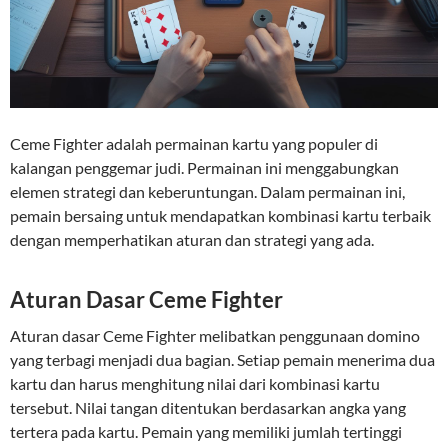
Ceme Fighter adalah permainan kartu yang populer di
kalangan penggemar judi. Permainan ini menggabungkan
elemen strategi dan keberuntungan. Dalam permainan ini,
pemain bersaing untuk mendapatkan kombinasi kartu terbaik
dengan memperhatikan aturan dan strategi yang ada.
Aturan Dasar Ceme Fighter
Aturan dasar Ceme Fighter melibatkan penggunaan domino
yang terbagi menjadi dua bagian. Setiap pemain menerima dua
kartu dan harus menghitung nilai dari kombinasi kartu
tersebut. Nilai tangan ditentukan berdasarkan angka yang
tertera pada kartu. Pemain yang memiliki jumlah tertinggi