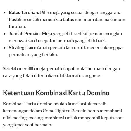
Batas Taruhan:
Pilih meja yang sesuai dengan anggaran.
Pastikan untuk memeriksa batas minimum dan maksimum
taruhan.
Jumlah Pemain:
Meja yang lebih sedikit pemain mungkin
menawarkan kecepatan bermain yang lebih baik.
Strategi Lain:
Amati pemain lain untuk menentukan gaya
permainan yang berlaku.
Setelah memilih meja, pemain dapat mulai bermain dengan
cara yang telah ditentukan di dalam aturan game.
Ketentuan Kombinasi Kartu Domino
Kombinasi kartu domino adalah kunci untuk meraih
kemenangan dalam Ceme Fighter. Pemain harus memahami
nilai masing-masing kombinasi untuk mengambil keputusan
yang tepat saat bermain.