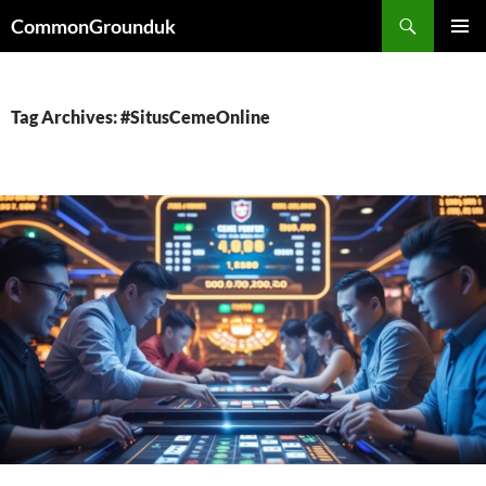
Skip
Search
CommonGrounduk
to
PRIMAR
content
MENU
Tag Archives: #SitusCemeOnline