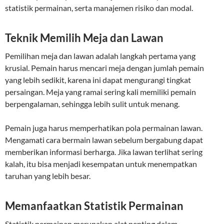
statistik permainan, serta manajemen risiko dan modal.
Teknik Memilih Meja dan Lawan
Pemilihan meja dan lawan adalah langkah pertama yang
krusial. Pemain harus mencari meja dengan jumlah pemain
yang lebih sedikit, karena ini dapat mengurangi tingkat
persaingan. Meja yang ramai sering kali memiliki pemain
berpengalaman, sehingga lebih sulit untuk menang.
Pemain juga harus memperhatikan pola permainan lawan.
Mengamati cara bermain lawan sebelum bergabung dapat
memberikan informasi berharga. Jika lawan terlihat sering
kalah, itu bisa menjadi kesempatan untuk menempatkan
taruhan yang lebih besar.
Memanfaatkan Statistik Permainan
Statistik permainan merupakan alat penting dalam