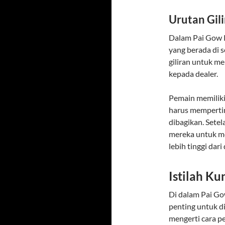
Urutan Gil
Dalam Pai Gow P
yang berada di s
giliran untuk m
kepada dealer.
Pemain memilik
harus mempertimb
dibagikan. Sete
mereka untuk me
lebih tinggi dar
Istilah K
Di dalam Pai Gow
penting untuk di
mengerti cara pe