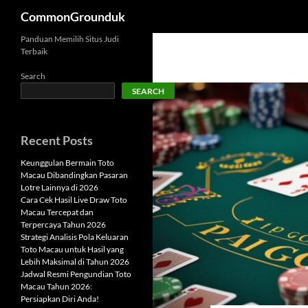
Search
CommonGrounduk
Skip
Panduan Memilih Situs Judi
Terbaik
to
content
Search
SEARCH
Recent Posts
Keunggulan Bermain Toto
Macau Dibandingkan Pasaran
Lotre Lainnya di 2026
Cara Cek Hasil Live Draw Toto
Macau Tercepat dan
Terpercaya Tahun 2026
Strategi Analisis Pola Keluaran
Toto Macau untuk Hasil yang
Lebih Maksimal di Tahun 2026
Jadwal Resmi Pengundian Toto
Macau Tahun 2026:
Persiapkan Diri Anda!