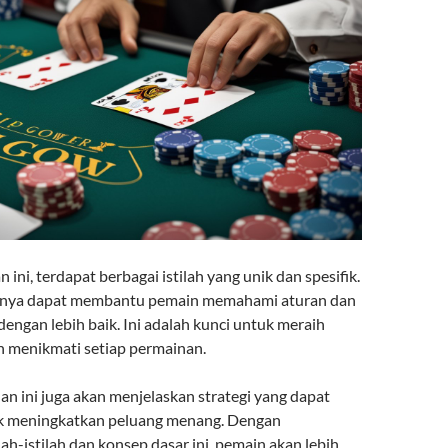
ini, terdapat berbagai istilah yang unik dan spesifik.
inya dapat membantu pemain memahami aturan dan
engan lebih baik. Ini adalah kunci untuk meraih
 menikmati setiap permainan.
uan ini juga akan menjelaskan strategi yang dapat
k meningkatkan peluang menang. Dengan
lah-istilah dan konsep dasar ini, pemain akan lebih