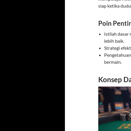
siap ketika dudu
Poin Penti
Istilah das
lebih baik.
Strategi efe
Pengetahuan
bermain.
Konsep Da