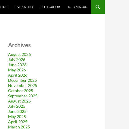
LINE
LIVE KASINO
SLOT GACOR
TOTO MACAU
Archives
August 2026
July 2026
June 2026
May 2026
April 2026
December 2025
November 2025
October 2025
September 2025
August 2025
July 2025
June 2025
May 2025
April 2025
March 2025