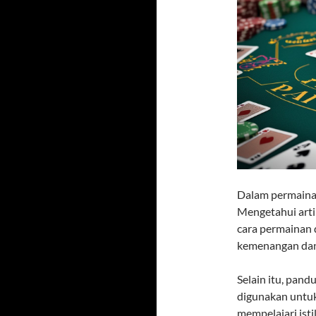
Dalam permainan 
Mengetahui art
cara permainan d
kemenangan dan
Selain itu, pand
digunakan untu
mempelajari isti