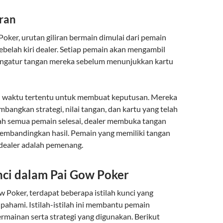
iran
oker, urutan giliran bermain dimulai dari pemain
ebelah kiri dealer. Setiap pemain akan mengambil
engatur tangan mereka sebelum menunjukkan kartu
i waktu tertentu untuk membuat keputusan. Mereka
angkan strategi, nilai tangan, dan kartu yang telah
lah semua pemain selesai, dealer membuka tangan
mbandingkan hasil. Pemain yang memiliki tangan
i dealer adalah pemenang.
unci dalam Pai Gow Poker
 Poker, terdapat beberapa istilah kunci yang
pahami. Istilah-istilah ini membantu pemain
rmainan serta strategi yang digunakan. Berikut