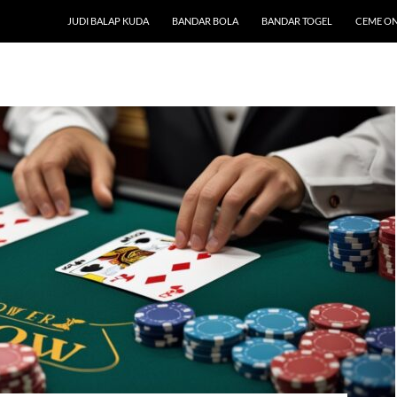
JUDI BALAP KUDA
BANDAR BOLA
BANDAR TOGEL
CEME ON