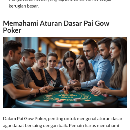
kerugian besar.
Memahami Aturan Dasar Pai Gow
Poker
Dalam Pai Gow Poker, penting untuk mengenal aturan dasar
agar dapat bersaing dengan baik. Pemain harus memahami