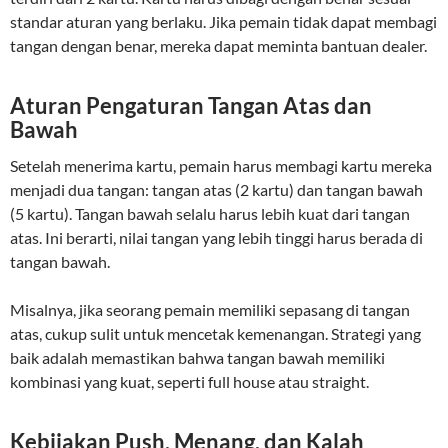
standar aturan yang berlaku. Jika pemain tidak dapat membagi
tangan dengan benar, mereka dapat meminta bantuan dealer.
Aturan Pengaturan Tangan Atas dan
Bawah
Setelah menerima kartu, pemain harus membagi kartu mereka
menjadi dua tangan: tangan atas (2 kartu) dan tangan bawah
(5 kartu). Tangan bawah selalu harus lebih kuat dari tangan
atas. Ini berarti, nilai tangan yang lebih tinggi harus berada di
tangan bawah.
Misalnya, jika seorang pemain memiliki sepasang di tangan
atas, cukup sulit untuk mencetak kemenangan. Strategi yang
baik adalah memastikan bahwa tangan bawah memiliki
kombinasi yang kuat, seperti full house atau straight.
Kebijakan Push, Menang, dan Kalah