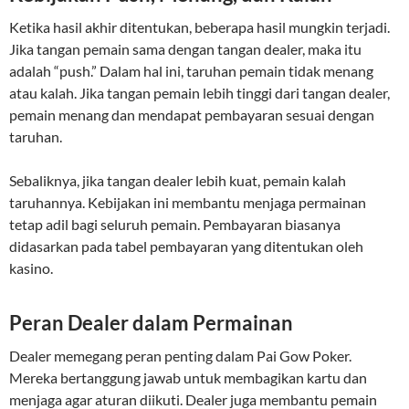
Ketika hasil akhir ditentukan, beberapa hasil mungkin terjadi.
Jika tangan pemain sama dengan tangan dealer, maka itu
adalah “push.” Dalam hal ini, taruhan pemain tidak menang
atau kalah. Jika tangan pemain lebih tinggi dari tangan dealer,
pemain menang dan mendapat pembayaran sesuai dengan
taruhan.
Sebaliknya, jika tangan dealer lebih kuat, pemain kalah
taruhannya. Kebijakan ini membantu menjaga permainan
tetap adil bagi seluruh pemain. Pembayaran biasanya
didasarkan pada tabel pembayaran yang ditentukan oleh
kasino.
Peran Dealer dalam Permainan
Dealer memegang peran penting dalam Pai Gow Poker.
Mereka bertanggung jawab untuk membagikan kartu dan
menjaga agar aturan diikuti. Dealer juga membantu pemain