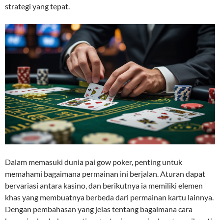
strategi yang tepat.
Dalam memasuki dunia pai gow poker, penting untuk
memahami bagaimana permainan ini berjalan. Aturan dapat
bervariasi antara kasino, dan berikutnya ia memiliki elemen
khas yang membuatnya berbeda dari permainan kartu lainnya.
Dengan pembahasan yang jelas tentang bagaimana cara