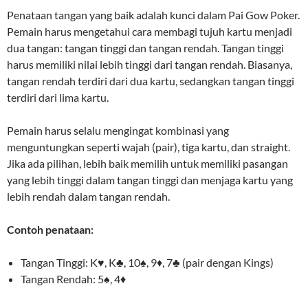
Penataan tangan yang baik adalah kunci dalam Pai Gow Poker.
Pemain harus mengetahui cara membagi tujuh kartu menjadi
dua tangan: tangan tinggi dan tangan rendah. Tangan tinggi
harus memiliki nilai lebih tinggi dari tangan rendah. Biasanya,
tangan rendah terdiri dari dua kartu, sedangkan tangan tinggi
terdiri dari lima kartu.
Pemain harus selalu mengingat kombinasi yang
menguntungkan seperti wajah (pair), tiga kartu, dan straight.
Jika ada pilihan, lebih baik memilih untuk memiliki pasangan
yang lebih tinggi dalam tangan tinggi dan menjaga kartu yang
lebih rendah dalam tangan rendah.
Contoh penataan:
Tangan Tinggi: K♥, K♣, 10♠, 9♦, 7♣ (pair dengan Kings)
Tangan Rendah: 5♠, 4♦