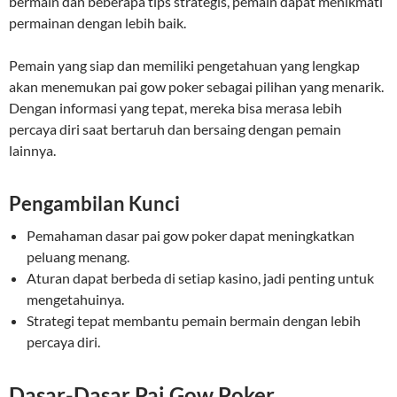
bermain dan beberapa tips strategis, pemain dapat menikmati
permainan dengan lebih baik.
Pemain yang siap dan memiliki pengetahuan yang lengkap
akan menemukan pai gow poker sebagai pilihan yang menarik.
Dengan informasi yang tepat, mereka bisa merasa lebih
percaya diri saat bertaruh dan bersaing dengan pemain
lainnya.
Pengambilan Kunci
Pemahaman dasar pai gow poker dapat meningkatkan
peluang menang.
Aturan dapat berbeda di setiap kasino, jadi penting untuk
mengetahuinya.
Strategi tepat membantu pemain bermain dengan lebih
percaya diri.
Dasar-Dasar Pai Gow Poker