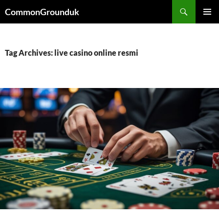
Skip
Search
CommonGrounduk
to
PRIMAR
content
MENU
Tag Archives: live casino online resmi