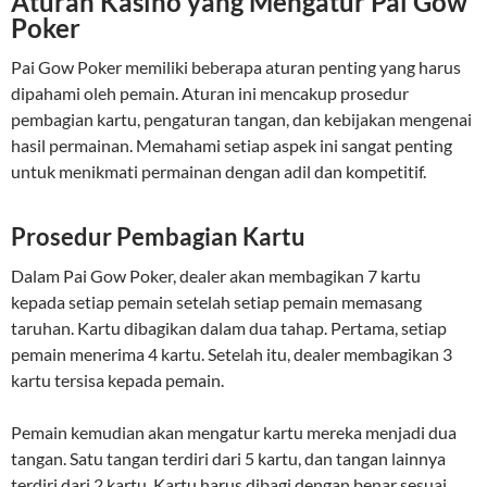
Aturan Kasino yang Mengatur Pai Gow
Poker
Pai Gow Poker memiliki beberapa aturan penting yang harus
dipahami oleh pemain. Aturan ini mencakup prosedur
pembagian kartu, pengaturan tangan, dan kebijakan mengenai
hasil permainan. Memahami setiap aspek ini sangat penting
untuk menikmati permainan dengan adil dan kompetitif.
Prosedur Pembagian Kartu
Dalam Pai Gow Poker, dealer akan membagikan 7 kartu
kepada setiap pemain setelah setiap pemain memasang
taruhan. Kartu dibagikan dalam dua tahap. Pertama, setiap
pemain menerima 4 kartu. Setelah itu, dealer membagikan 3
kartu tersisa kepada pemain.
Pemain kemudian akan mengatur kartu mereka menjadi dua
tangan. Satu tangan terdiri dari 5 kartu, dan tangan lainnya
terdiri dari 2 kartu. Kartu harus dibagi dengan benar sesuai