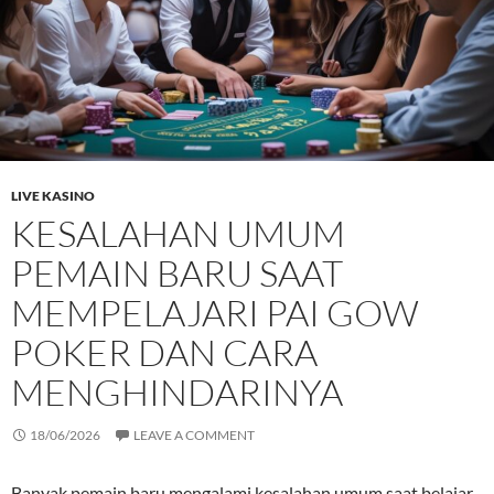
LIVE KASINO
KESALAHAN UMUM
PEMAIN BARU SAAT
MEMPELAJARI PAI GOW
POKER DAN CARA
MENGHINDARINYA
18/06/2026
LEAVE A COMMENT
Banyak pemain baru mengalami kesalahan umum saat belajar