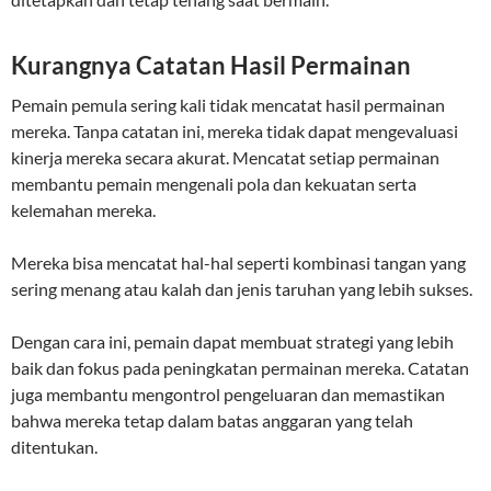
Kurangnya Catatan Hasil Permainan
Pemain pemula sering kali tidak mencatat hasil permainan
mereka. Tanpa catatan ini, mereka tidak dapat mengevaluasi
kinerja mereka secara akurat. Mencatat setiap permainan
membantu pemain mengenali pola dan kekuatan serta
kelemahan mereka.
Mereka bisa mencatat hal-hal seperti kombinasi tangan yang
sering menang atau kalah dan jenis taruhan yang lebih sukses.
Dengan cara ini, pemain dapat membuat strategi yang lebih
baik dan fokus pada peningkatan permainan mereka. Catatan
juga membantu mengontrol pengeluaran dan memastikan
bahwa mereka tetap dalam batas anggaran yang telah
ditentukan.