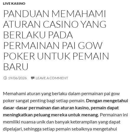
LIVE KASINO
PANDUAN MEMAHAMI
ATURAN CASINO YANG
BERLAKU PADA
PERMAINAN PAI GOW
POKER UNTUK PEMAIN
BARU
19/06/2026
LEAVE A COMMENT
Memahami aturan yang berlaku dalam permainan pai gow
poker sangat penting bagi setiap pemain.
Dengan mengetahui
dasar-dasar permainan dan aturan kasino, pemain dapat
meningkatkan peluang mereka untuk menang.
Permainan ini
memiliki nuansa unik dan banyak keterampilan yang dapat
dipelajari, sehingga setiap pemain sebaiknya mengetahui