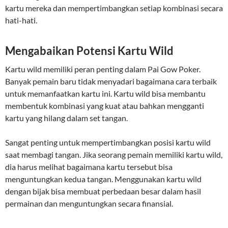
kartu mereka dan mempertimbangkan setiap kombinasi secara
hati-hati.
Mengabaikan Potensi Kartu Wild
Kartu wild memiliki peran penting dalam Pai Gow Poker.
Banyak pemain baru tidak menyadari bagaimana cara terbaik
untuk memanfaatkan kartu ini. Kartu wild bisa membantu
membentuk kombinasi yang kuat atau bahkan mengganti
kartu yang hilang dalam set tangan.
Sangat penting untuk mempertimbangkan posisi kartu wild
saat membagi tangan. Jika seorang pemain memiliki kartu wild,
dia harus melihat bagaimana kartu tersebut bisa
menguntungkan kedua tangan. Menggunakan kartu wild
dengan bijak bisa membuat perbedaan besar dalam hasil
permainan dan menguntungkan secara finansial.