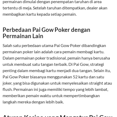
permainan dimulai dengan penempatan taruhan di area
tertentu di meja. Setelah taruhan ditempatkan, dealer akan
membagikan kartu kepada setiap pemain.
Perbedaan Pai Gow Poker dengan
Permainan Lain
Salah satu perbedaan utama Pai Gow Poker dibandingkan
permainan poker lain adalah cara pemain membagi kartu.
Dalam permainan poker tradisional, pemain hanya berusaha
untuk membuat satu tangan terbaik. Di Pai Gow, strategi
penting dalam membagi kartu menjadi dua tangan. Selain itu,
Pai Gow Poker biasanya menggunakan 52 kartu dan satu
joker, yang bisa digunakan untuk menyelesaikan straight atau
flush. Permainan ini juga memiliki tempo yang lebih lambat,
memberikan pemain waktu untuk mempertimbangkan
langkah mereka dengan lebih baik.