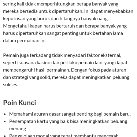
sering kali tidak memperhitungkan berapa banyak yang
mereka bersedia untuk dipertaruhkan. Ini dapat menyebabkan
keputusan yang buruk dan hilangnya banyak uang.
Mengetahui kapan harus bertaruh dan berapa banyak yang
harus dipertaruhkan sangat penting untuk bertahan lama
dalam permainan ini.
Pemain juga terkadang tidak menyadari faktor eksternal,
seperti suasana kasino dan perilaku pemain lain, yang dapat
mempengaruhi hasil permainan. Dengan fokus pada aturan
dan strategi yang solid, mereka dapat meningkatkan peluang
sukses.
Poin Kunci
Memahami aturan dasar sangat penting bagi pemain baru.
Penempatan kartu yang baik bisa meningkatkan peluang
menang.
Pengelolaan modal yang tepat membantu mencegah