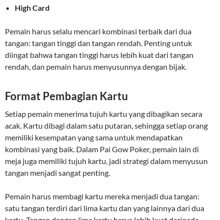
High Card
Pemain harus selalu mencari kombinasi terbaik dari dua
tangan: tangan tinggi dan tangan rendah. Penting untuk
diingat bahwa tangan tinggi harus lebih kuat dari tangan
rendah, dan pemain harus menyusunnya dengan bijak.
Format Pembagian Kartu
Setiap pemain menerima tujuh kartu yang dibagikan secara
acak. Kartu dibagi dalam satu putaran, sehingga setiap orang
memiliki kesempatan yang sama untuk mendapatkan
kombinasi yang baik. Dalam Pai Gow Poker, pemain lain di
meja juga memiliki tujuh kartu, jadi strategi dalam menyusun
tangan menjadi sangat penting.
Pemain harus membagi kartu mereka menjadi dua tangan:
satu tangan terdiri dari lima kartu dan yang lainnya dari dua
kartu. Tangan dengan lima kartu harus lebih kuat daripada