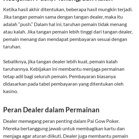
Ketika hasil akhir ditentukan, beberapa hasil mungkin terjadi.
Jika tangan pemain sama dengan tangan dealer, maka itu
adalah “push.” Dalam hal ini, taruhan pemain tidak menang
atau kalah. Jika tangan pemain lebih tinggi dari tangan dealer,
pemain menang dan mendapat pembayaran sesuai dengan
taruhan.
Sebaliknya, jika tangan dealer lebih kuat, pemain kalah
taruhannya. Kebijakan ini membantu menjaga permainan
tetap adil bagi seluruh pemain. Pembayaran biasanya
didasarkan pada tabel pembayaran yang ditentukan oleh
kasino.
Peran Dealer dalam Permainan
Dealer memegang peran penting dalam Pai Gow Poker.
Mereka bertanggung jawab untuk membagikan kartu dan
menjaga agar aturan diikuti. Dealer juga membantu pemain