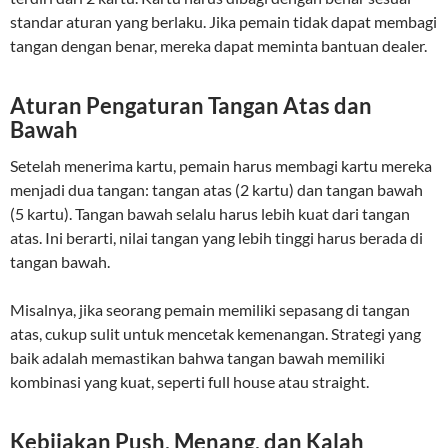
standar aturan yang berlaku. Jika pemain tidak dapat membagi
tangan dengan benar, mereka dapat meminta bantuan dealer.
Aturan Pengaturan Tangan Atas dan
Bawah
Setelah menerima kartu, pemain harus membagi kartu mereka
menjadi dua tangan: tangan atas (2 kartu) dan tangan bawah
(5 kartu). Tangan bawah selalu harus lebih kuat dari tangan
atas. Ini berarti, nilai tangan yang lebih tinggi harus berada di
tangan bawah.
Misalnya, jika seorang pemain memiliki sepasang di tangan
atas, cukup sulit untuk mencetak kemenangan. Strategi yang
baik adalah memastikan bahwa tangan bawah memiliki
kombinasi yang kuat, seperti full house atau straight.
Kebijakan Push, Menang, dan Kalah