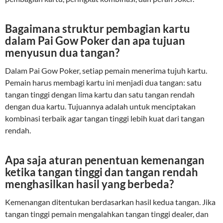
Bagaimana struktur pembagian kartu
dalam Pai Gow Poker dan apa tujuan
menyusun dua tangan?
Dalam Pai Gow Poker, setiap pemain menerima tujuh kartu.
Pemain harus membagi kartu ini menjadi dua tangan: satu
tangan tinggi dengan lima kartu dan satu tangan rendah
dengan dua kartu. Tujuannya adalah untuk menciptakan
kombinasi terbaik agar tangan tinggi lebih kuat dari tangan
rendah.
Apa saja aturan penentuan kemenangan
ketika tangan tinggi dan tangan rendah
menghasilkan hasil yang berbeda?
Kemenangan ditentukan berdasarkan hasil kedua tangan. Jika
tangan tinggi pemain mengalahkan tangan tinggi dealer, dan