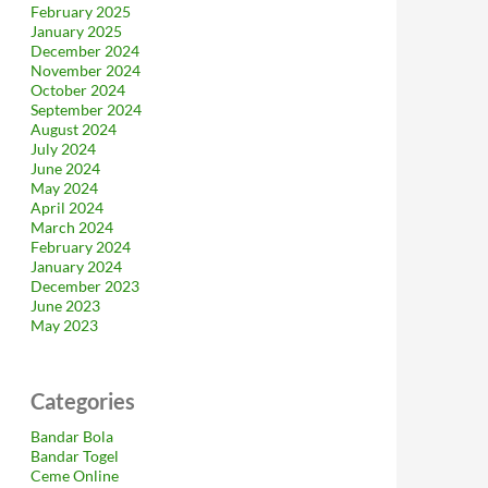
February 2025
January 2025
December 2024
November 2024
October 2024
September 2024
August 2024
July 2024
June 2024
May 2024
April 2024
March 2024
February 2024
January 2024
December 2023
June 2023
May 2023
Categories
Bandar Bola
Bandar Togel
Ceme Online