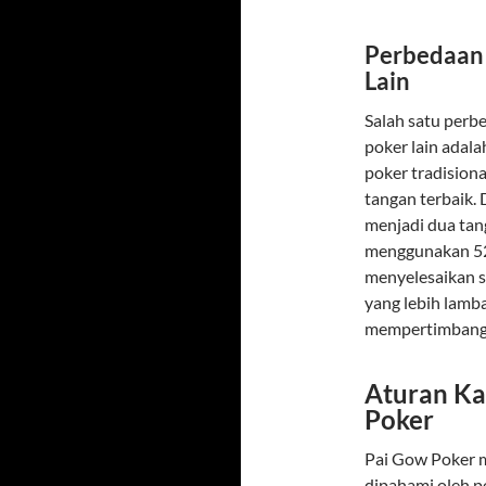
Perbedaan
Lain
Salah satu per
poker lain adal
poker tradision
tangan terbaik.
menjadi dua tang
menggunakan 52 
menyelesaikan st
yang lebih lamb
mempertimbangk
Aturan Ka
Poker
Pai Gow Poker m
dipahami oleh p