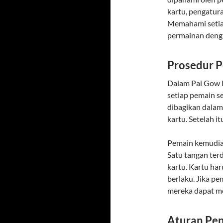
kartu, pengatur
Memahami setiap
permainan denga
Prosedur 
Dalam Pai Gow P
setiap pemain s
dibagikan dalam
kartu. Setelah i
Pemain kemudia
Satu tangan terdi
kartu. Kartu har
berlaku. Jika p
mereka dapat me
Aturan Pen