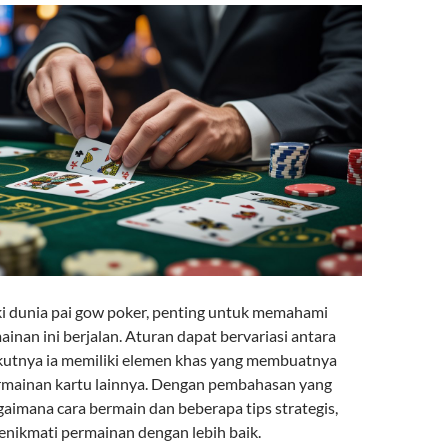
 dunia pai gow poker, penting untuk memahami
nan ini berjalan. Aturan dapat bervariasi antara
ikutnya ia memiliki elemen khas yang membuatnya
rmainan kartu lainnya. Dengan pembahasan yang
gaimana cara bermain dan beberapa tips strategis,
nikmati permainan dengan lebih baik.