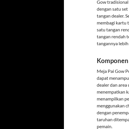
Gow tradisional
dengan satu set
tangan dealer. 
membagi kartu t
satu tangan rend
tangan rendah te
tangannya lebih 
Komponen d
Meja Pai Gow Po
dapat menampung
dealer dan area
menempatkan ka
menampilkan per
menggunakan chi
dengan penempat
taruhan ditempa
pemain.