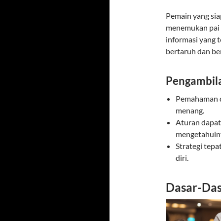
Pemain yang sia
menemukan pai g
informasi yang t
bertaruh dan be
Pengambil
Pemahaman da
menang.
Aturan dapat 
mengetahuin
Strategi tep
diri.
Dasar-Das