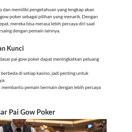
p dan memiliki pengetahuan yang lengkap akan
ow poker sebagai pilihan yang menarik. Dengan
epat, mereka bisa merasa lebih percaya diri saat
rsaing dengan pemain lainnya.
an Kunci
sar pai gow poker dapat meningkatkan peluang
berbeda di setiap kasino, jadi penting untuk
ya.
at membantu pemain bermain dengan lebih percaya
ar Pai Gow Poker