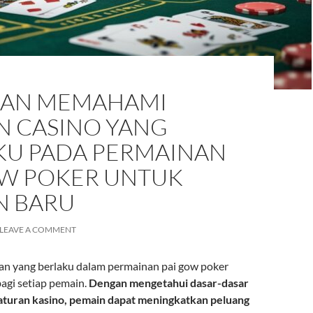
AN MEMAHAMI
N CASINO YANG
KU PADA PERMAINAN
OW POKER UNTUK
N BARU
LEAVE A COMMENT
n yang berlaku dalam permainan pai gow poker
bagi setiap pemain.
Dengan mengetahui dasar-dasar
aturan kasino, pemain dapat meningkatkan peluang