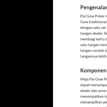
Pengenalan
Pai Gow Poker 
Gow tradisional
dengan satu set
tangan dealer. 
membagi kartu t
satu tangan rend
tangan rendah te
tangannya lebih 
Komponen d
Meja Pai Gow Po
dapat menampung
dealer dan area
menempatkan ka
menampilkan per