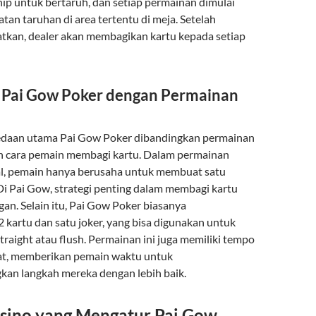
p untuk bertaruh, dan setiap permainan dimulai
an taruhan di area tertentu di meja. Setelah
tkan, dealer akan membagikan kartu kepada setiap
 Pai Gow Poker dengan Permainan
bedaan utama Pai Gow Poker dibandingkan permainan
ah cara pemain membagi kartu. Dalam permainan
al, pemain hanya berusaha untuk membuat satu
 Di Pai Gow, strategi penting dalam membagi kartu
an. Selain itu, Pai Gow Poker biasanya
kartu dan satu joker, yang bisa digunakan untuk
raight atau flush. Permainan ini juga memiliki tempo
at, memberikan pemain waktu untuk
an langkah mereka dengan lebih baik.
sino yang Mengatur Pai Gow