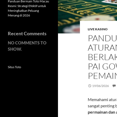
Panduan Bermain Toto Macau
Resmi: Strategi Efektif untuk
Meningkatkan Peluang
Menang di 2026
LIVE KASINO
Recent Comments
PANDU
NO COMMENTS TO
ATURA
SHOW.
BERLA
PAI G
Situs Toto
PEMAI
19/06/2026
Memahami atura
sangat penting 
permainan dan 