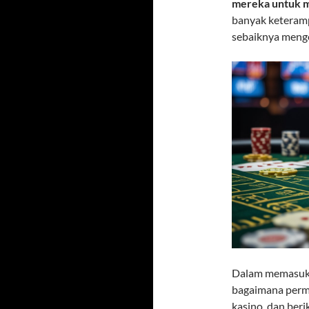
mereka untuk 
banyak keteramp
sebaiknya menge
Dalam memasuki
bagaimana permai
kasino, dan ber