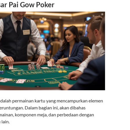
ar Pai Gow Poker
adalah permainan kartu yang mencampurkan elemen
beruntungan. Dalam bagian ini, akan dibahas
mainan, komponen meja, dan perbedaan dengan
lain.