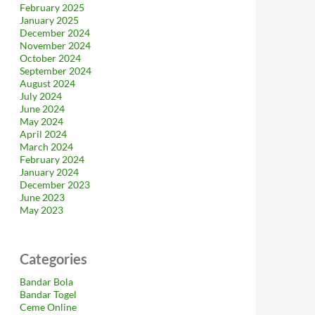
February 2025
January 2025
December 2024
November 2024
October 2024
September 2024
August 2024
July 2024
June 2024
May 2024
April 2024
March 2024
February 2024
January 2024
December 2023
June 2023
May 2023
Categories
Bandar Bola
Bandar Togel
Ceme Online