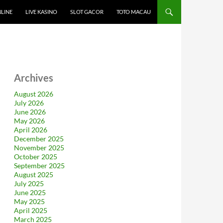
LINE
LIVE KASINO
SLOT GACOR
TOTO MACAU
Archives
August 2026
July 2026
June 2026
May 2026
April 2026
December 2025
November 2025
October 2025
September 2025
August 2025
July 2025
June 2025
May 2025
April 2025
March 2025