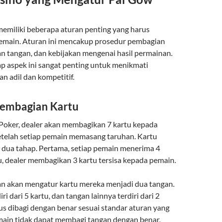
emiliki beberapa aturan penting yang harus
emain. Aturan ini mencakup prosedur pembagian
an tangan, dan kebijakan mengenai hasil permainan.
 aspek ini sangat penting untuk menikmati
n adil dan kompetitif.
Pembagian Kartu
oker, dealer akan membagikan 7 kartu kepada
etelah setiap pemain memasang taruhan. Kartu
 dua tahap. Pertama, setiap pemain menerima 4
tu, dealer membagikan 3 kartu tersisa kepada pemain.
n akan mengatur kartu mereka menjadi dua tangan.
ri dari 5 kartu, dan tangan lainnya terdiri dari 2
us dibagi dengan benar sesuai standar aturan yang
emain tidak dapat membagi tangan dengan benar,