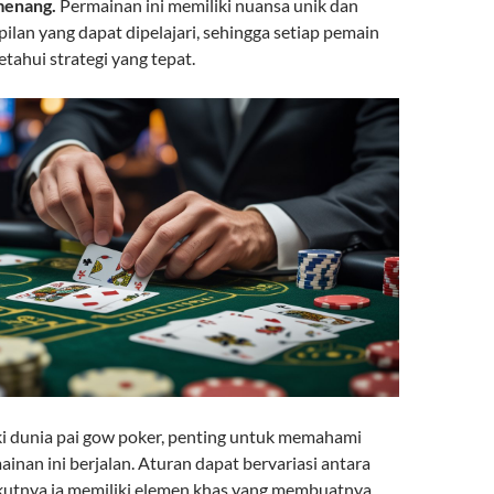
menang.
Permainan ini memiliki nuansa unik dan
ilan yang dapat dipelajari, sehingga setiap pemain
tahui strategi yang tepat.
 dunia pai gow poker, penting untuk memahami
nan ini berjalan. Aturan dapat bervariasi antara
ikutnya ia memiliki elemen khas yang membuatnya