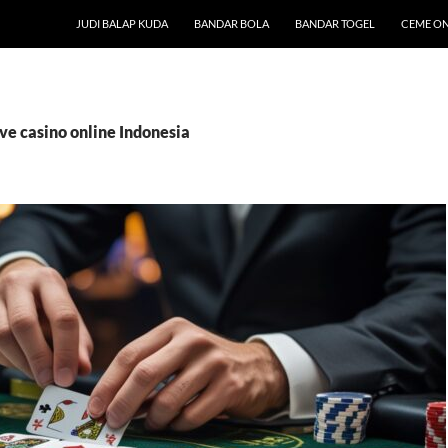
JUDI BALAP KUDA
BANDAR BOLA
BANDAR TOGEL
CEME ON
ive casino online Indonesia